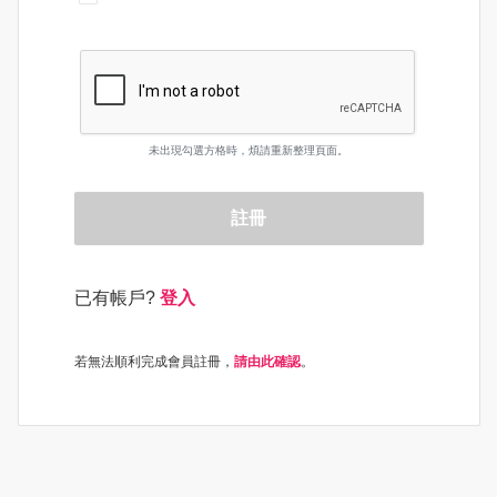
未出現勾選方格時，煩請重新整理頁面。
註冊
已有帳戶?
登入
若無法順利完成會員註冊，
請由此確認
。