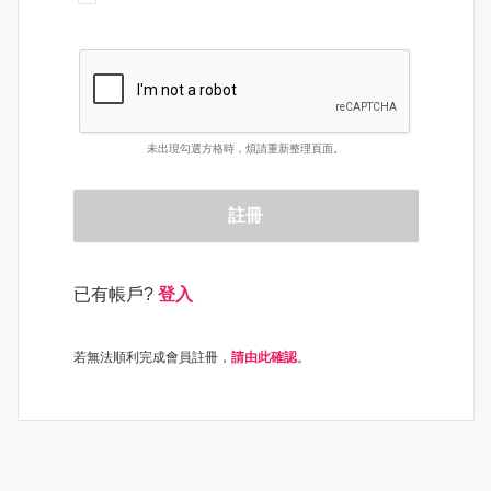
未出現勾選方格時，煩請重新整理頁面。
註冊
已有帳戶?
登入
若無法順利完成會員註冊，
請由此確認
。