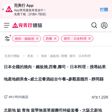
完美行 App
打開
App專用優惠券發放中！
免費下載（評價4.7顆星)
燒肉・鐵板燒
西餐
壽司・日本料理
完美行體驗
美食
燒肉・鐵板燒 / 西餐 / 壽司・日本料理
日本全國的燒肉・鐵板燒,西餐,壽司・日本料理：搜尋結果
靜岡
地產地銷美食×威士忌餐酒組合午餐+參觀蒸餾所 - 靜岡縣
1,226
48小時內確認
NT
$
大阪
北新地 鮨 青海 當季無菜單握壽司特級套餐 - 大阪北新地