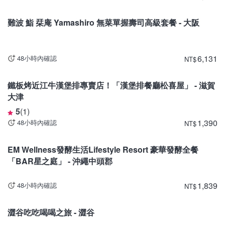
大阪
難波 鮨 栞庵 Yamashiro 無菜單握壽司高級套餐 - 大阪
6,131
48小時內確認
NT
$
滋賀
鐵板烤近江牛漢堡排專賣店！「漢堡排餐廳松喜屋」 - 滋賀
大津
5
(
1
)
1,390
48小時內確認
NT
$
沖繩
EM Wellness發酵生活Lifestyle Resort 豪華發酵全餐
「BAR星之庭」 - 沖繩中頭郡
1,839
48小時內確認
NT
$
東京
澀谷吃吃喝喝之旅 - 澀谷