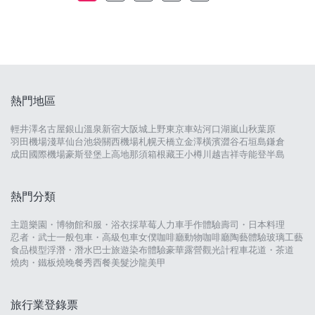
熱門地區
輕井澤
名古屋
銀山溫泉
新宿
大阪城
上野
東京車站
河口湖
嵐山
秋葉原
羽田機場
淺草
仙台
池袋
關西機場
札幌
天橋立
金澤
橫濱
澀谷
石垣島
鎌倉
成田國際機場
豪斯登堡
上高地
那須
箱根
藏王
小樽
川越
吉祥寺
能登半島
熱門分類
主題樂園・博物館
和服・浴衣
採草莓
人力車
手作體驗
壽司・日本料理
忍者・武士
一般包車・高級包車
女僕咖啡廳
動物咖啡廳
陶藝體驗
玻璃工藝
食品模型
浮潛・潛水
巴士旅遊
染布體驗
豪華露營
觀光計程車
花道・茶道
燒肉・鐵板燒
晚餐秀
西餐
美髮沙龍
美甲
旅行業登錄票