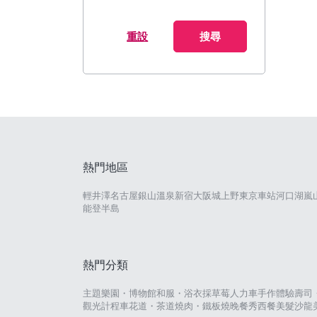
重設
搜尋
熱門地區
輕井澤
名古屋
銀山溫泉
新宿
大阪城
上野
東京車站
河口湖
嵐
能登半島
熱門分類
主題樂園・博物館
和服・浴衣
採草莓
人力車
手作體驗
壽司
觀光計程車
花道・茶道
燒肉・鐵板燒
晚餐秀
西餐
美髮沙龍