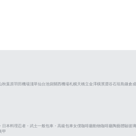
山
秋葉原
羽田機場
淺草
仙台
池袋
關西機場
札幌
天橋立
金澤
橫濱
澀谷
石垣島
鎌倉
・日本料理
忍者・武士
一般包車・高級包車
女僕咖啡廳
動物咖啡廳
陶藝體驗
玻
美甲