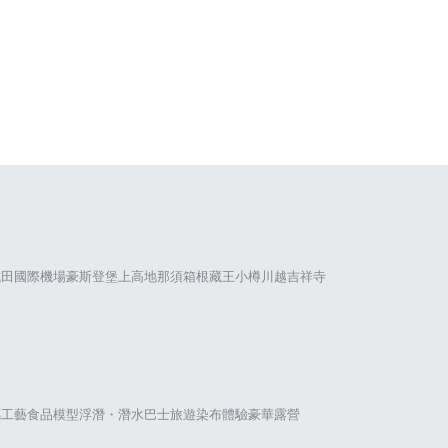
成田國際機場
豪斯登堡
上高地
那須
箱根
藏王
小樽
川越
吉祥寺
璃工藝
食品模型
浮潛・潛水
巴士旅遊
染布體驗
豪華露營