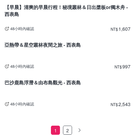
【早晨】清爽的早晨行程！秘境叢林＆日出槳板or獨木舟 -
西表島
1,607
48小時內確認
NT
$
沖繩
亞熱帶＆星空叢林夜間之旅 - 西表島
997
48小時內確認
NT
$
沖繩
巴沙鹿島浮潛＆由布島觀光 - 西表島
2,543
48小時內確認
NT
$
1
2