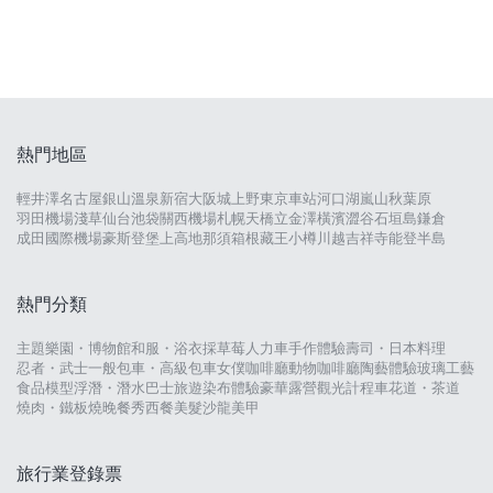
熱門地區
輕井澤
名古屋
銀山溫泉
新宿
大阪城
上野
東京車站
河口湖
嵐山
秋葉原
羽田機場
淺草
仙台
池袋
關西機場
札幌
天橋立
金澤
橫濱
澀谷
石垣島
鎌倉
成田國際機場
豪斯登堡
上高地
那須
箱根
藏王
小樽
川越
吉祥寺
能登半島
熱門分類
主題樂園・博物館
和服・浴衣
採草莓
人力車
手作體驗
壽司・日本料理
忍者・武士
一般包車・高級包車
女僕咖啡廳
動物咖啡廳
陶藝體驗
玻璃工藝
食品模型
浮潛・潛水
巴士旅遊
染布體驗
豪華露營
觀光計程車
花道・茶道
燒肉・鐵板燒
晚餐秀
西餐
美髮沙龍
美甲
旅行業登錄票