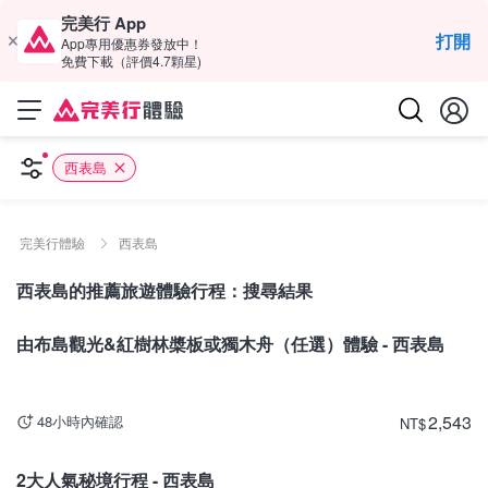
完美行 App
打開
App專用優惠券發放中！
免費下載（評價4.7顆星)
西表島
完美行體驗
西表島
西表島的推薦旅遊體驗行程：搜尋結果
沖繩
由布島觀光&紅樹林槳板或獨木舟（任選）體驗 - 西表島
2,543
48小時內確認
NT
$
沖繩
2大人氣秘境行程 - 西表島