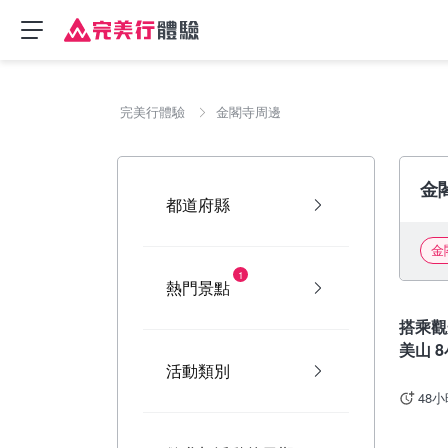
完美行體驗
金閣寺周邊
金
都道府縣
金
1
熱門景點
京都
搭乘觀
美山 8
活動類別
48