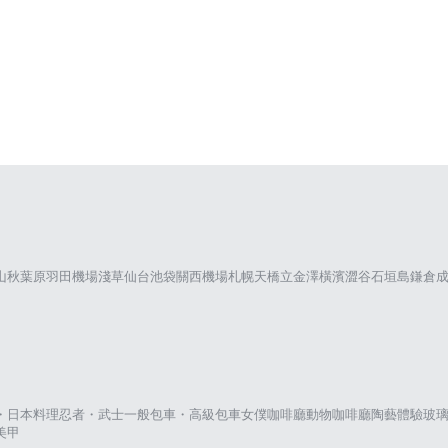
山
秋葉原
羽田機場
淺草
仙台
池袋
關西機場
札幌
天橋立
金澤
橫濱
澀谷
石垣島
鎌倉
・日本料理
忍者・武士
一般包車・高級包車
女僕咖啡廳
動物咖啡廳
陶藝體驗
玻
美甲