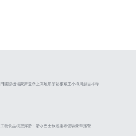
成田國際機場
豪斯登堡
上高地
那須
箱根
藏王
小樽
川越
吉祥寺
璃工藝
食品模型
浮潛・潛水
巴士旅遊
染布體驗
豪華露營