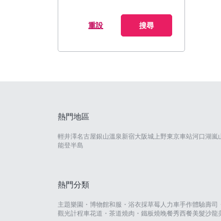
重設
搜尋
熱門地區
輕井澤
名古屋
銀山溫泉
新宿
大阪城
上野
東京車站
河口湖
嵐
能登半島
熱門分類
主題樂園・博物館
和服・浴衣
採草莓
人力車
手作體驗
壽司
觀光計程車
花道・茶道
燒肉・鐵板燒
晚餐秀
西餐
美髮沙龍