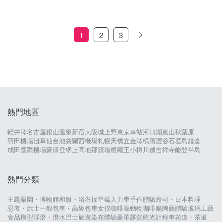
1
2
3
熱門地區
輕井澤
名古屋
銀山溫泉
新宿
大阪城
上野
東京車站
河口湖
嵐山
秋葉原
羽田機場
淺草
仙台
池袋
關西機場
札幌
天橋立
金澤
橫濱
澀谷
石垣島
鎌倉
成田國際機場
豪斯登堡
上高地
那須
箱根
藏王
小樽
川越
吉祥寺
能登半島
熱門分類
主題樂園・博物館
和服・浴衣
採草莓
人力車
手作體驗
壽司・日本料理
忍者・武士
一般包車・高級包車
女僕咖啡廳
動物咖啡廳
陶藝體驗
玻璃工藝
食品模型
浮潛・潛水
巴士旅遊
染布體驗
豪華露營
觀光計程車
花道・茶道