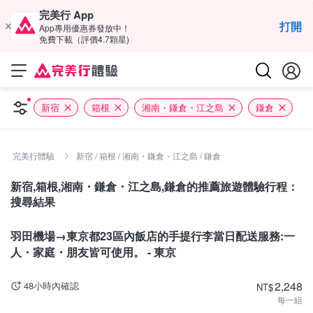
完美行 App
打開
App專用優惠券發放中！
免費下載（評價4.7顆星)
新宿
箱根
湘南・鎌倉・江之島
鎌倉
完美行體驗
新宿 / 箱根 / 湘南・鎌倉・江之島 / 鎌倉
新宿,箱根,湘南・鎌倉・江之島,鎌倉的推薦旅遊體驗行程：
搜尋結果
東京
羽田機場→東京都23區內飯店的手提行李當日配送服務:一
人・家庭・朋友皆可使用。 - 東京
2,248
48小時內確認
NT
$
每一組
東京