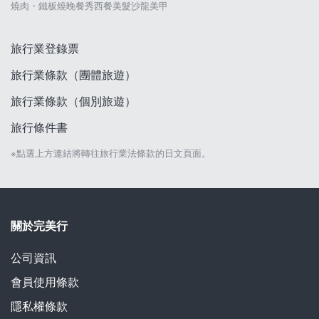
燒肉・鐵板燒
晚餐秀
西餐
美髮沙龍
美甲
旅行業登錄票
旅行業條款（團體旅遊）
旅行業條款（個別旅遊）
旅行條件書
※點選上方連結將轉往旅行業法條款的日文頁面。
關於完美行
公司資訊
會員使用條款
隱私權條款