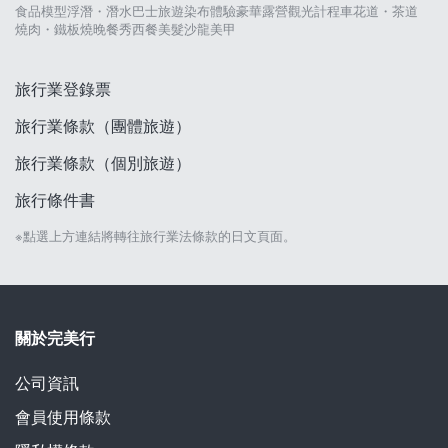
食品模型
浮潛・潛水
巴士旅遊
染布體驗
豪華露營
觀光計程車
花道・茶道
燒肉・鐵板燒
晚餐秀
西餐
美髮沙龍
美甲
旅行業登錄票
旅行業條款（團體旅遊）
旅行業條款（個別旅遊）
旅行條件書
※點選上方連結將轉往旅行業法條款的日文頁面。
關於完美行
公司資訊
會員使用條款