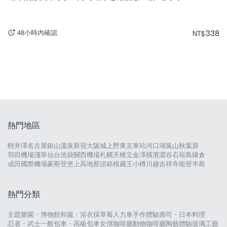
338
48小時內確認
NT
$
熱門地區
輕井澤
名古屋
銀山溫泉
新宿
大阪城
上野
東京車站
河口湖
嵐山
秋葉原
羽田機場
淺草
仙台
池袋
關西機場
札幌
天橋立
金澤
橫濱
澀谷
石垣島
鎌倉
成田國際機場
豪斯登堡
上高地
那須
箱根
藏王
小樽
川越
吉祥寺
能登半島
熱門分類
主題樂園・博物館
和服・浴衣
採草莓
人力車
手作體驗
壽司・日本料理
忍者・武士
一般包車・高級包車
女僕咖啡廳
動物咖啡廳
陶藝體驗
玻璃工藝