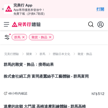
完美行 App
打開
App專用優惠券發放中！
免費下載（評價4.7顆星)
群馬
雜貨・飾品
完美行體驗
關東
群馬
體驗日本文化
雜貨・飾品
群馬的雜貨・飾品：搜尋結果
群馬
株式會社絹工房 富岡產蠶絲手工藝體驗 - 群馬富岡
512
48小時內確認
NT
$
群馬
達摩的故鄉 大門屋 高崎達摩彩繪體驗 - 群馬高崎