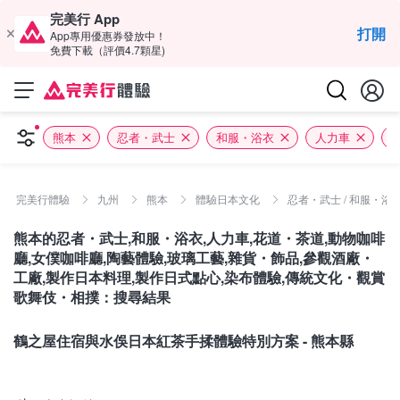
完美行 App
打開
App專用優惠券發放中！
免費下載（評價4.7顆星)
熊本
忍者・武士
和服・浴衣
人力車
完美行體驗
九州
熊本
體驗日本文化
忍者・武士 / 和服・浴衣 
熊本的忍者・武士,和服・浴衣,人力車,花道・茶道,動物咖啡
廳,女僕咖啡廳,陶藝體驗,玻璃工藝,雜貨・飾品,參觀酒廠・
工廠,製作日本料理,製作日式點心,染布體驗,傳統文化・觀賞
歌舞伎・相撲：搜尋結果
熊本
鶴之屋住宿與水俁日本紅茶手揉體驗特別方案 - 熊本縣