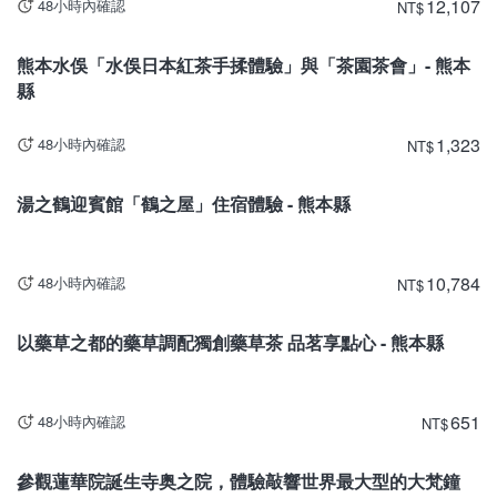
12,107
48小時內確認
NT
$
熊本
熊本水俁「水俁日本紅茶手揉體驗」與「茶園茶會」- 熊本
縣
1,323
48小時內確認
NT
$
熊本
湯之鶴迎賓館「鶴之屋」住宿體驗 - 熊本縣
10,784
48小時內確認
NT
$
熊本
以藥草之都的藥草調配獨創藥草茶 品茗享點心 - 熊本縣
651
48小時內確認
NT
$
熊本
參觀蓮華院誕生寺奥之院，體驗敲響世界最大型的大梵鐘