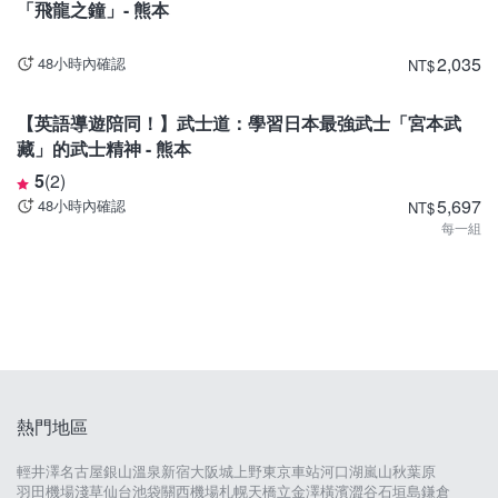
「飛龍之鐘」- 熊本
2,035
48小時內確認
NT
$
熊本
【英語導遊陪同！】武士道：學習日本最強武士「宮本武
藏」的武士精神 - 熊本
5
(
2
)
5,697
48小時內確認
NT
$
每一組
熱門地區
輕井澤
名古屋
銀山溫泉
新宿
大阪城
上野
東京車站
河口湖
嵐山
秋葉原
羽田機場
淺草
仙台
池袋
關西機場
札幌
天橋立
金澤
橫濱
澀谷
石垣島
鎌倉