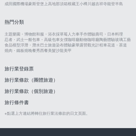
成田國際機場
豪斯登堡
上高地
那須
箱根
藏王
小樽
川越
吉祥寺
能登半島
熱門分類
主題樂園・博物館
和服・浴衣
採草莓
人力車
手作體驗
壽司・日本料理
忍者・武士
一般包車・高級包車
女僕咖啡廳
動物咖啡廳
陶藝體驗
玻璃工藝
食品模型
浮潛・潛水
巴士旅遊
染布體驗
豪華露營
觀光計程車
花道・茶道
燒肉・鐵板燒
晚餐秀
西餐
美髮沙龍
美甲
旅行業登錄票
旅行業條款（團體旅遊）
旅行業條款（個別旅遊）
旅行條件書
※點選上方連結將轉往旅行業法條款的日文頁面。