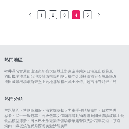
1
2
3
4
5
熱門地區
輕井澤
名古屋
銀山溫泉
新宿
大阪城
上野
東京車站
河口湖
嵐山
秋葉原
羽田機場
淺草
仙台
池袋
關西機場
札幌
天橋立
金澤
橫濱
澀谷
石垣島
鎌倉
成田國際機場
豪斯登堡
上高地
那須
箱根
藏王
小樽
川越
吉祥寺
能登半島
熱門分類
主題樂園・博物館
和服・浴衣
採草莓
人力車
手作體驗
壽司・日本料理
忍者・武士
一般包車・高級包車
女僕咖啡廳
動物咖啡廳
陶藝體驗
玻璃工藝
食品模型
浮潛・潛水
巴士旅遊
染布體驗
豪華露營
觀光計程車
花道・茶道
燒肉・鐵板燒
晚餐秀
西餐
美髮沙龍
美甲