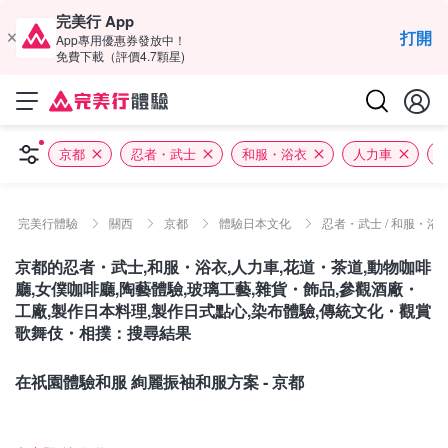
完美行 App
打開
App專用優惠券發放中！
免費下載（評價4.7顆星)
京都
忍者・武士
和服・浴衣
人力車
完美行體驗
關西
京都
體驗日本文化
忍者・武士 / 和服・浴衣 
京都的忍者・武士,和服・浴衣,人力車,花道・茶道,動物咖啡
廳,女僕咖啡廳,陶藝體驗,玻璃工藝,雜貨・飾品,參觀酒廠・
工廠,製作日本料理,製作日式點心,染布體驗,傳統文化・觀賞
歌舞伎・相撲：搜尋結果
京都
在祇園體驗和服 絢麗振袖和服方案 ‐ 京都