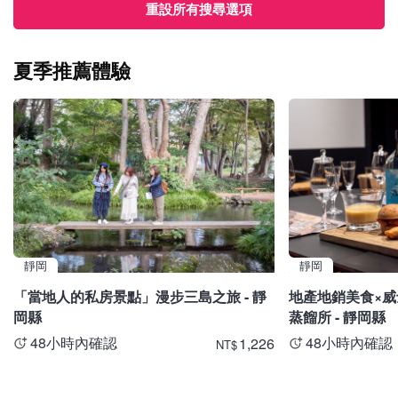
重設所有搜尋選項
夏季推薦體驗
靜岡
靜岡
「當地人的私房景點」漫步三島之旅 - 靜
地產地銷美食×威
岡縣
蒸餾所 - 靜岡縣
48小時內確認
48小時內確認
1,226
NT
$