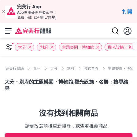
完美行 App
打開
App專用優惠券發放中！
免費下載（評價4.7顆星)
大分
別府
主題樂園・博物館
觀光設施・名勝
完美行體驗
九州
大分
別府
各式票券
主題樂園・博物館 
大分・別府的主題樂園・博物館,觀光設施・名勝：搜尋結
果
沒有找到相關商品
請更改選項後重新搜尋，或查看推薦商品。