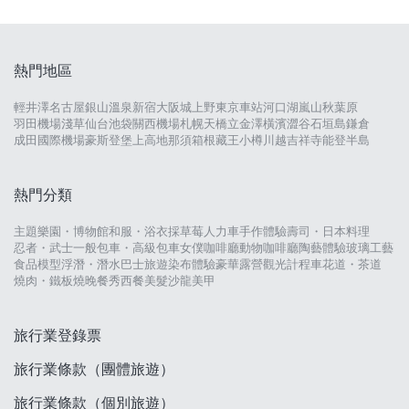
熱門地區
輕井澤
名古屋
銀山溫泉
新宿
大阪城
上野
東京車站
河口湖
嵐山
秋葉原
羽田機場
淺草
仙台
池袋
關西機場
札幌
天橋立
金澤
橫濱
澀谷
石垣島
鎌倉
成田國際機場
豪斯登堡
上高地
那須
箱根
藏王
小樽
川越
吉祥寺
能登半島
熱門分類
主題樂園・博物館
和服・浴衣
採草莓
人力車
手作體驗
壽司・日本料理
忍者・武士
一般包車・高級包車
女僕咖啡廳
動物咖啡廳
陶藝體驗
玻璃工藝
食品模型
浮潛・潛水
巴士旅遊
染布體驗
豪華露營
觀光計程車
花道・茶道
燒肉・鐵板燒
晚餐秀
西餐
美髮沙龍
美甲
旅行業登錄票
旅行業條款（團體旅遊）
旅行業條款（個別旅遊）