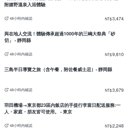
附嬉野溫泉入浴體驗
3,474
48小時內確認
NT
$
靜岡
與在地人交流！體驗傳承超過1000年的三嶋大祭典「砂
切」 - 靜岡縣
9,810
48小時內確認
NT
$
靜岡
三島半日導覽之旅（含午餐，附佐餐威士忌）- 靜岡縣
3,679
48小時內確認
NT
$
東京
羽田機場→東京都23區內飯店的手提行李當日配送服務:一
人・家庭・朋友皆可使用。 - 東京
2,248
48小時內確認
NT
$