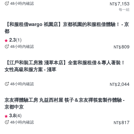
7,153
48小時內確認
NT
$
每一組
京都
【和服租借wargo 祇園店】京都祇園的和服租借體驗！ - 京
都
2.3
(
1
)
809
48小時內確認
NT
$
東京
【江戶和裝工房雅 淺草本店】全套和服租借＆專人著裝！
女性高級和服方案 - 淺草
2,044
48小時內確認
NT
$
京都
京友禪體驗工房 丸益西村屋 筷子＆京友禪筷套製作體驗 -
京都中京
3.8
(
4
)
817
48小時內確認
NT
$