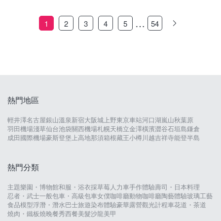
…
1
2
3
4
5
54
熱門地區
輕井澤
名古屋
銀山溫泉
新宿
大阪城
上野
東京車站
河口湖
嵐山
秋葉原
羽田機場
淺草
仙台
池袋
關西機場
札幌
天橋立
金澤
橫濱
澀谷
石垣島
鎌倉
成田國際機場
豪斯登堡
上高地
那須
箱根
藏王
小樽
川越
吉祥寺
能登半島
熱門分類
主題樂園・博物館
和服・浴衣
採草莓
人力車
手作體驗
壽司・日本料理
忍者・武士
一般包車・高級包車
女僕咖啡廳
動物咖啡廳
陶藝體驗
玻璃工藝
食品模型
浮潛・潛水
巴士旅遊
染布體驗
豪華露營
觀光計程車
花道・茶道
燒肉・鐵板燒
晚餐秀
西餐
美髮沙龍
美甲