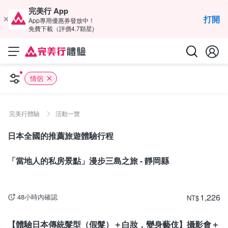
完美行 App
打開
App專用優惠券發放中！
免費下載（評價4.7顆星)
情侶
完美行體驗
活動一覽
日本全國的推薦旅遊體驗行程
靜岡
「當地人的私房景點」漫步三島之旅 - 靜岡縣
1,226
48小時內確認
NT
$
佐賀
【體驗日本傳統髮型（假髮）＋白妝，變身藝伎】攝影會＋