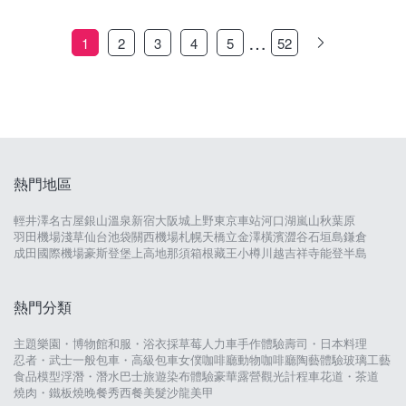
…
1
2
3
4
5
52
熱門地區
輕井澤
名古屋
銀山溫泉
新宿
大阪城
上野
東京車站
河口湖
嵐山
秋葉原
羽田機場
淺草
仙台
池袋
關西機場
札幌
天橋立
金澤
橫濱
澀谷
石垣島
鎌倉
成田國際機場
豪斯登堡
上高地
那須
箱根
藏王
小樽
川越
吉祥寺
能登半島
熱門分類
主題樂園・博物館
和服・浴衣
採草莓
人力車
手作體驗
壽司・日本料理
忍者・武士
一般包車・高級包車
女僕咖啡廳
動物咖啡廳
陶藝體驗
玻璃工藝
食品模型
浮潛・潛水
巴士旅遊
染布體驗
豪華露營
觀光計程車
花道・茶道
燒肉・鐵板燒
晚餐秀
西餐
美髮沙龍
美甲