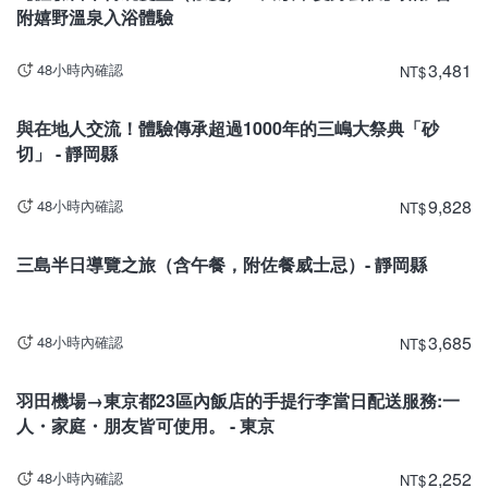
附嬉野溫泉入浴體驗
3,481
48小時內確認
NT
$
靜岡
與在地人交流！體驗傳承超過1000年的三嶋大祭典「砂
切」 - 靜岡縣
9,828
48小時內確認
NT
$
靜岡
三島半日導覽之旅（含午餐，附佐餐威士忌）- 靜岡縣
3,685
48小時內確認
NT
$
東京
羽田機場→東京都23區內飯店的手提行李當日配送服務:一
人・家庭・朋友皆可使用。 - 東京
2,252
48小時內確認
NT
$