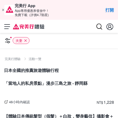
完美行 App
打開
App專用優惠券發放中！
免費下載（評價4.7顆星)
夫妻
完美行體驗
活動一覽
日本全國的推薦旅遊體驗行程
靜岡
「當地人的私房景點」漫步三島之旅 - 靜岡縣
1,228
48小時內確認
NT
$
佐賀
【體驗日本傳統髮型（假髮）＋白妝，變身藝伎】攝影會＋