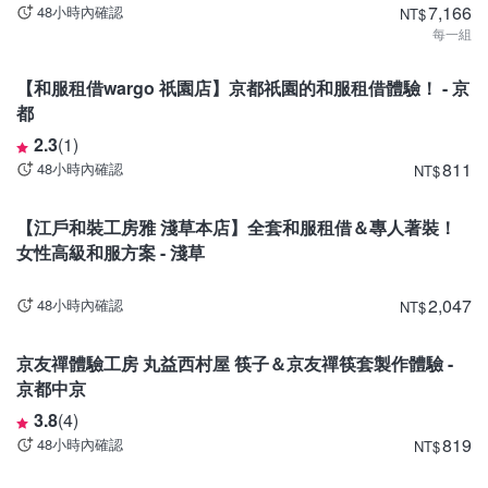
7,166
48小時內確認
NT
$
每一組
京都
【和服租借wargo 祇園店】京都祇園的和服租借體驗！ - 京
都
2.3
(
1
)
811
48小時內確認
NT
$
東京
【江戶和裝工房雅 淺草本店】全套和服租借＆專人著裝！
女性高級和服方案 - 淺草
2,047
48小時內確認
NT
$
京都
京友禪體驗工房 丸益西村屋 筷子＆京友禪筷套製作體驗 -
京都中京
3.8
(
4
)
819
48小時內確認
NT
$