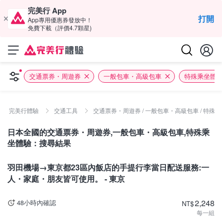
完美行 App
打開
App專用優惠券發放中！
免費下載（評價4.7顆星)
交通票券・周遊券
一般包車・高級包車
特殊乘坐體
完美行體驗
交通工具
交通票券・周遊券 / 一般包車・高級包車 / 特殊
日本全國的交通票券・周遊券,一般包車・高級包車,特殊乘
坐體驗：搜尋結果
東京
羽田機場→東京都23區內飯店的手提行李當日配送服務:一
人・家庭・朋友皆可使用。 - 東京
2,248
48小時內確認
NT
$
每一組
北海道