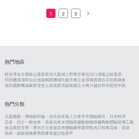
1
2
3
熱門地區
輕井澤
名古屋
銀山溫泉
新宿
大阪城
上野
東京車站
河口湖
嵐山
秋葉原
羽田機場
淺草
仙台
池袋
關西機場
札幌
天橋立
金澤
橫濱
澀谷
石垣島
鎌倉
成田國際機場
豪斯登堡
上高地
那須
箱根
藏王
小樽
川越
吉祥寺
能登半島
熱門分類
主題樂園・博物館
和服・浴衣
採草莓
人力車
手作體驗
壽司・日本料理
忍者・武士
一般包車・高級包車
女僕咖啡廳
動物咖啡廳
陶藝體驗
玻璃工藝
食品模型
浮潛・潛水
巴士旅遊
染布體驗
豪華露營
觀光計程車
花道・茶道
燒肉・鐵板燒
晚餐秀
西餐
美髮沙龍
美甲