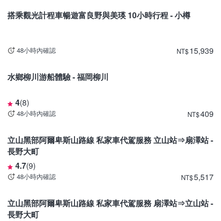
搭乘觀光計程車暢遊富良野與美瑛 10小時行程 - 小樽
15,939
48小時內確認
NT
$
福岡
水鄉柳川游船體驗 - 福岡柳川
4
(
8
)
409
48小時內確認
NT
$
富山
立山黑部阿爾卑斯山路線 私家車代駕服務 立山站⇒扇澤站 -
長野大町
4.7
(
9
)
5,517
48小時內確認
NT
$
長野
立山黑部阿爾卑斯山路線 私家車代駕服務 扇澤站⇒立山站 -
長野大町