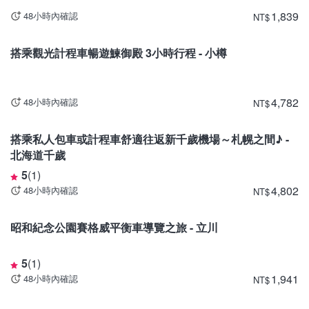
1,839
48小時內確認
NT
$
北海道
搭乘觀光計程車暢遊鰊御殿 3小時行程 - 小樽
4,782
48小時內確認
NT
$
北海道
搭乘私人包車或計程車舒適往返新千歲機場～札幌之間♪ -
北海道千歲
5
(
1
)
4,802
48小時內確認
NT
$
東京
昭和紀念公園賽格威平衡車導覽之旅 - 立川
5
(
1
)
1,941
48小時內確認
NT
$