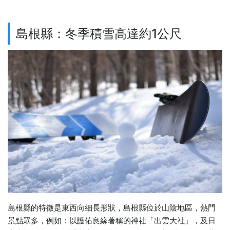
島根縣：冬季積雪高達約1公尺
島根縣的特徵是東西向細長形狀，島根縣位於山陰地區，熱門
景點眾多，例如：以護佑良緣著稱的神社「出雲大社」，及日