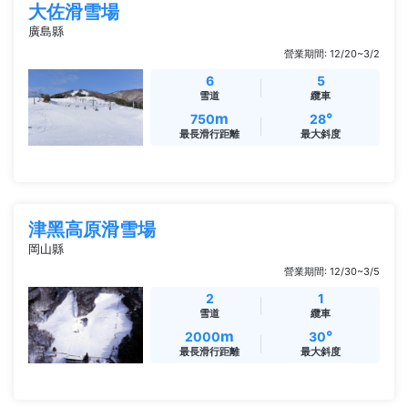
大佐滑雪場
廣島縣
營業期間: 12/20~3/2
6
5
雪道
纜車
m
°
750
28
最長滑行距離
最大斜度
津黑高原滑雪場
岡山縣
營業期間: 12/30~3/5
2
1
雪道
纜車
m
°
2000
30
最長滑行距離
最大斜度