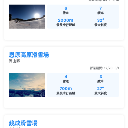
6
7
雪道
纜車
m
°
2000
32
最長滑行距離
最大斜度
恩原高原滑雪場
岡山縣
營業期間: 12/20~3/1
4
3
雪道
纜車
m
°
700
27
最長滑行距離
最大斜度
鏡成滑雪場