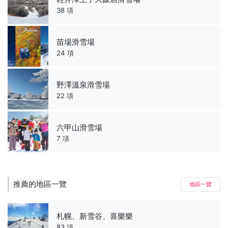
38 項
苗場滑雪場
24 項
野澤溫泉滑雪場
22 項
六甲山滑雪場
7 項
推薦的地區一覽
地區一覽
札幌、新雪谷、喜樂樂
83 項