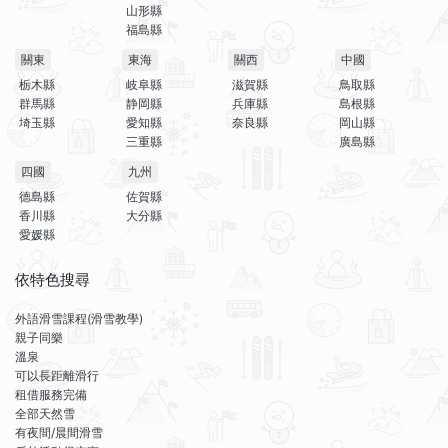
山形縣
福島縣
關東
東海
關西
中國
栃木縣
岐阜縣
滋賀縣
鳥取縣
群馬縣
静岡縣
兵庫縣
島根縣
埼玉縣
愛知縣
奈良縣
岡山縣
三重縣
廣島縣
四國
九州
德島縣
佐賀縣
香川縣
大分縣
愛媛縣
依特色搜尋
外語滑雪課程(滑雪教學)
親子同樂
溫泉
可以長距離滑行
租借服務完備
全部天然雪
有夜間/晨間滑雪