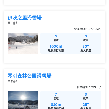
伊吹之里滑雪場
岡山縣
營業期間: 12/20~3/22
5
3
雪道
纜車
m
°
1000
30
最長滑行距離
最大斜度
琴引森林公園滑雪場
島根縣
營業期間: 12/19~3/1
7
3
雪道
纜車
m
°
830
25
最長滑行距離
最大斜度