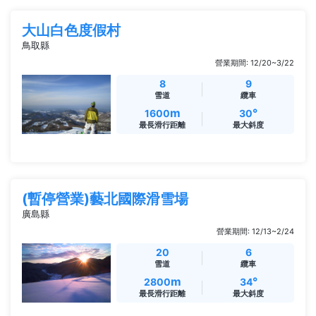
大山白色度假村
鳥取縣
營業期間: 12/20~3/22
8
9
雪道
纜車
m
°
1600
30
最長滑行距離
最大斜度
(暫停營業)藝北國際滑雪場
廣島縣
營業期間: 12/13~2/24
20
6
雪道
纜車
m
°
2800
34
最長滑行距離
最大斜度