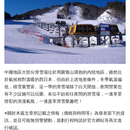
中國地區大部分滑雪場位於周圍聳山環抱的內陸地區，雖然位
於氣候相對溫暖的西日本，但由於上述地形條件，冬季氣溫偏
低，積雪量豐富。這一帶的滑雪場除了白天開放，夜間營業也
有不少設施可以玩樂。各位不妨前往夜間的滑雪場，一邊享受
燈彩的浪漫氣氛，一邊盡享滑雪樂趣吧！
※關於本篇文章所記載之情報（價格與時間等）為發表當下的資
訊，並且可能無預警變動，規劃行程時請於官方網站等再次進
行確認。