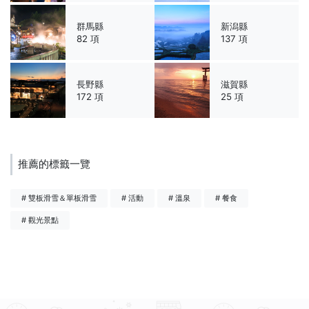
群馬縣
新潟縣
82 項
137 項
長野縣
滋賀縣
172 項
25 項
推薦的標籤一覽
# 雙板滑雪＆單板滑雪
# 活動
# 溫泉
# 餐食
# 觀光景點