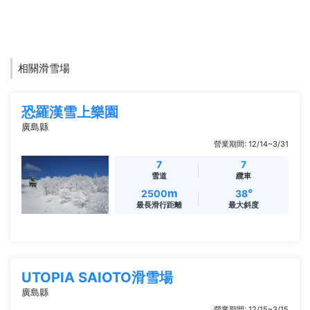
相關滑雪場
恐羅漢雪上樂園
廣島縣
營業期間: 12/14~3/31
7
7
雪道
纜車
m
°
2500
38
最長滑行距離
最大斜度
UTOPIA SAIOTO滑雪場
廣島縣
營業期間: 12/15~3/15