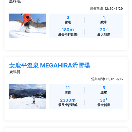
島根縣
營業期間: 12/20~3/29
3
1
雪道
纜車
m
°
180
20
最長滑行距離
最大斜度
女鹿平溫泉 MEGAHIRA滑雪場
廣島縣
營業期間: 12/12~3/15
11
5
雪道
纜車
m
°
2300
30
最長滑行距離
最大斜度