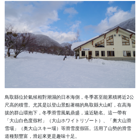
鳥取縣位於氣候相對潮濕的日本海側，冬季甚至能累積將近2公
尺高的積雪。尤其是以登山景點著稱的鳥取縣大山町，在高海
拔的群山環抱下，冬季滑雪風氣鼎盛，遠近馳名。這一帶有
「大山白色度假村」（大山ホワイトリゾート）、「奧大山滑
雪場」（奥大山スキー場）等滑雪度假區。活用了山勢的滑雪
道種類豐富，滑起來更是趣味十足。