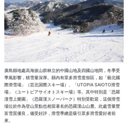
廣島縣地處高海拔山群林立的中國山地及四國山地間，冬季受
季風影響，積雪量深厚。縣內有眾多滑雪度假區，如「藝北國
際滑雪場」（芸北国際スキー場）、「UTOPIA SAIOTO滑雪
場」（ユートピアサイオトスキー場）等。其中特別是「恐羅
漢雪上樂園」（恐羅漢スノーパーク）特別受歡迎，這個滑雪
場位於作為登山景點也相當著名的恐羅漢山山麓。此處雪量豐
富雪質優良，備受好評，滑雪季總是吸引眾多滑雪愛好者前
來。