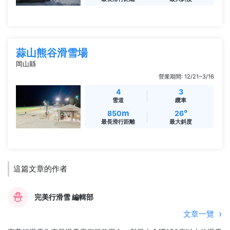
蒜山熊谷滑雪場
岡山縣
營業期間: 12/21~3/16
4
3
雪道
纜車
m
°
850
26
最長滑行距離
最大斜度
這篇文章的作者
完美行滑雪 編輯部
文章一覽