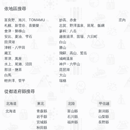
依地區搜尋
富良野、旭川、TOMAMU
妙高、赤倉
庄內
札幌、新雪谷、喜樂樂
志賀、野澤溫泉、斑尾、飯綱
會津・磐梯山
蓼科、八岳
安比、夏油、雫石
越後湯澤、苗場、六日町
田澤湖
白山
津輕・八甲田
勝山
藏王
飛驒、高山、鷲岳
草津、萬座
城崎溫泉
水上、尾瀨、沼田
神戶・六甲山
那須・鹽原
琵琶湖
白馬
大山
輕井澤、菅平
瑞穗
從都道府縣搜尋
北海道
東北
北陸
甲信越
北海道
青森縣
富山縣
新潟縣
岩手縣
石川縣
山梨縣
宮城縣
福井縣
長野縣
秋田縣