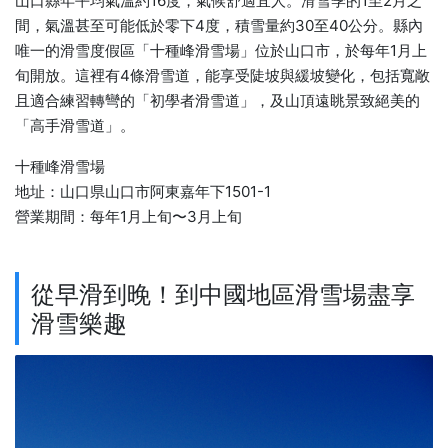
山口縣年平均氣溫約16度，氣候舒適宜人。滑雪季的1至2月之
間，氣溫甚至可能低於零下4度，積雪量約30至40公分。縣內
唯一的滑雪度假區「十種峰滑雪場」位於山口市，於每年1月上
旬開放。這裡有4條滑雪道，能享受陡坡與緩坡變化，包括寬敞
且適合練習轉彎的「初學者滑雪道」，及山頂遠眺景致絕美的
「高手滑雪道」。
十種峰滑雪場
地址：山口県山口市阿東嘉年下1501-1
營業期間：每年1月上旬〜3月上旬
從早滑到晚！到中國地區滑雪場盡享
滑雪樂趣