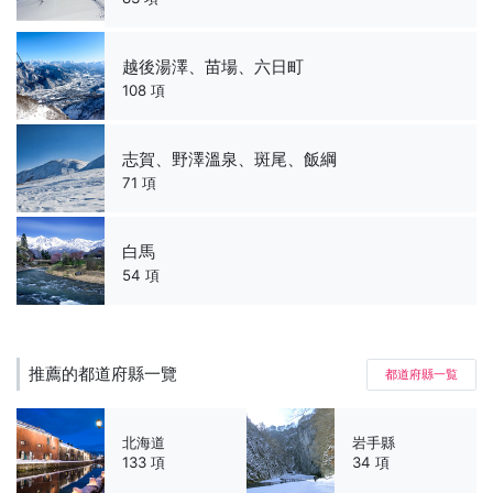
越後湯澤、苗場、六日町
108 項
志賀、野澤溫泉、斑尾、飯綱
71 項
白馬
54 項
推薦的都道府縣一覽
都道府縣一覧
北海道
岩手縣
133 項
34 項