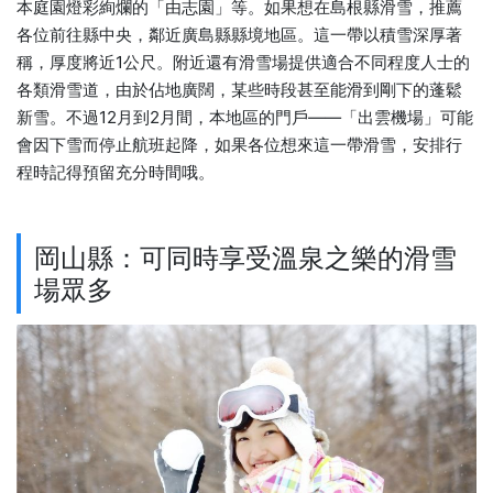
本庭園燈彩絢爛的「由志園」等。如果想在島根縣滑雪，推薦
各位前往縣中央，鄰近廣島縣縣境地區。這一帶以積雪深厚著
稱，厚度將近1公尺。附近還有滑雪場提供適合不同程度人士的
各類滑雪道，由於佔地廣闊，某些時段甚至能滑到剛下的蓬鬆
新雪。不過12月到2月間，本地區的門戶——「出雲機場」可能
會因下雪而停止航班起降，如果各位想來這一帶滑雪，安排行
程時記得預留充分時間哦。
岡山縣：可同時享受溫泉之樂的滑雪
場眾多