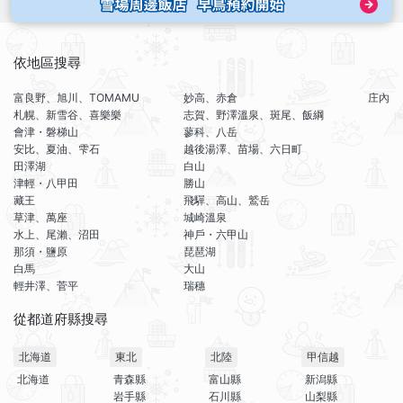
依地區搜尋
富良野、旭川、TOMAMU
妙高、赤倉
庄內
札幌、新雪谷、喜樂樂
志賀、野澤溫泉、斑尾、飯綱
會津・磐梯山
蓼科、八岳
安比、夏油、雫石
越後湯澤、苗場、六日町
田澤湖
白山
津輕・八甲田
勝山
藏王
飛驒、高山、鷲岳
草津、萬座
城崎溫泉
水上、尾瀨、沼田
神戶・六甲山
那須・鹽原
琵琶湖
白馬
大山
輕井澤、菅平
瑞穗
從都道府縣搜尋
北海道
東北
北陸
甲信越
北海道
青森縣
富山縣
新潟縣
岩手縣
石川縣
山梨縣