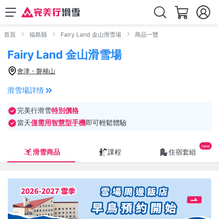
首頁
福島縣
Fairy Land 金山滑雪場
商品一覽
Fairy Land 金山滑雪場
會津・磐梯山
滑雪場詳情
完美行滑雪
特別價格
當天
僅需用智慧型手機
即可輕鬆體驗
滑雪商品
課程
住宿套組