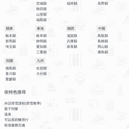
宮城縣
福井縣
長野縣
秋田縣
山形縣
福島縣
關東
東海
關西
中國
栃木縣
岐阜縣
滋賀縣
鳥取縣
群馬縣
静岡縣
兵庫縣
島根縣
埼玉縣
愛知縣
奈良縣
岡山縣
三重縣
廣島縣
四國
九州
德島縣
佐賀縣
香川縣
大分縣
愛媛縣
依特色搜尋
外語滑雪課程(滑雪教學)
親子同樂
溫泉
可以長距離滑行
租借服務完備