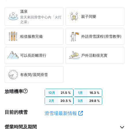
溫泉
親子同樂
當天來回滑雪中心內「火打
之湯」
租借服務完備
外語滑雪課程(滑雪教學)
可以長距離滑行
戶外活動很充實
有夜間/晨間滑雪
放晴機率
12月
21.5 %
1月
16.3 %
2月
20.5 %
3月
29.8 %
目前的積雪
滑雪場最新情報
營業時間及期間