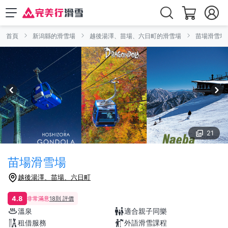
首頁
新潟縣的滑雪場
越後湯澤、苗場、六日町的滑雪場
苗場滑雪場
21
苗場滑雪場
越後湯澤、苗場、六日町
4.8
非常滿意
18則 評價
溫泉
適合親子同樂
租借服務
外語滑雪課程