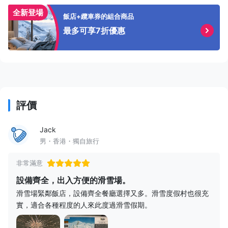
全新登場
飯店+纜車券的組合商品
最多可享7折優惠
評價
Jack
男・香港・獨自旅行
非常滿意
設備齊全，出入方便的滑雪場。
滑雪場緊鄰飯店，設備齊全餐廳選擇又多。滑雪度假村也很充
實，適合各種程度的人來此度過滑雪假期。