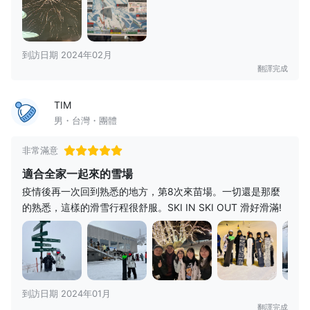
到訪日期 2024年02月
翻譯完成
TIM
男・台灣・團體
非常滿意
適合全家一起來的雪場
疫情後再一次回到熟悉的地方，第8次來苗場。一切還是那麼
的熟悉，這樣的滑雪行程很舒服。SKI IN SKI OUT 滑好滑滿!
到訪日期 2024年01月
翻譯完成