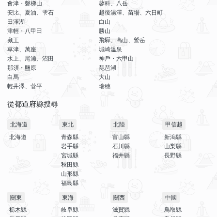
會津・磐梯山
蓼科、八岳
安比、夏油、雫石
越後湯澤、苗場、六日町
田澤湖
白山
津輕・八甲田
勝山
藏王
飛驒、高山、鷲岳
草津、萬座
城崎溫泉
水上、尾瀨、沼田
神戶・六甲山
那須・鹽原
琵琶湖
白馬
大山
輕井澤、菅平
瑞穗
從都道府縣搜尋
北海道
東北
北陸
甲信越
北海道
青森縣
富山縣
新潟縣
岩手縣
石川縣
山梨縣
宮城縣
福井縣
長野縣
秋田縣
山形縣
福島縣
關東
東海
關西
中國
栃木縣
岐阜縣
滋賀縣
鳥取縣