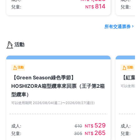
814
兒童:
NT$
兒童:
所有交通票券
活動
活動
活動
【Green Season綠色季節】
【紅葉
HOSHIZORA箱型纜車來回票（王子第2箱
可以使用期間 2
型纜車）
可以使用期間 2026/08/04(週二)〜2026/09/27(週日)
529
成人:
610
NT$
成人:
265
兒童:
305
NT$
兒童: