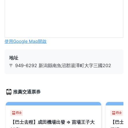
使用Google Map開啟
地址
〒 949-6292 新潟縣南魚沼郡湯澤町大字三國202
推薦交通票券
巴士
巴士
【巴士去程】成田機場出發 ⇒ 苗場王子大
【巴士回