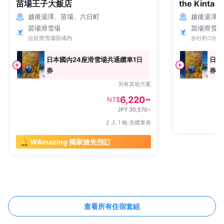
苗場王子大飯店
the Kinta 
越後湯澤、苗場、六日町
越後湯澤、
苗場滑雪場
苗場滑雪場
位於滑雪場區域內
步行約3分鐘
日本國內24座滑雪場共通纜車1日
日本
券
券
另有其他方案
6,220~
NT$
JPY 30,570~
2 人 1 晚 含纜車券
🔔 WAmazing 獨家搶先預訂
查看所有住宿套組