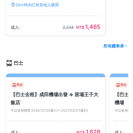
24小時內已有其他人購買
1,465
成人:
2,238
NT$
所有纜車券
巴士
巴士
巴士
【巴士去程】成田機場出發 ⇒ 苗場王子大
【巴士回
飯店
機場
可以使用期間 2026/12/12(週六)〜2027/03/21(週日)
可以使用期間 2
1,628
成人:
NT$
成人: