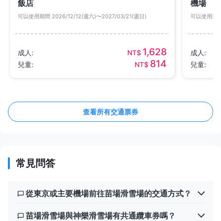
飯店
機場
可以使用期間 2026/12/12(週六)〜2027/03/21(週日)
可以使用期間 2
1,628
成人:
NT$
成人:
814
兒童:
NT$
兒童:
查看所有交通票券
常見問答
從東京或主要機場前往苗場滑雪場的交通方式？
苗場滑雪場與神樂滑雪場有共通纜車券嗎？