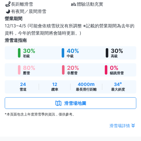
長距離滑雪
體驗活動充實
有夜間／晨間滑雪
營業期間
12/13~4/5 (可能會依積雪狀況有所調整 ※記載的營業期間為去年的
資料，今年的營業期間將會隨時更新。)
滑雪道指南
30%
40%
30%
初級
中級
高級
80%
20%
0%
壓雪
非壓雪
貓跳滑雪
m
°
24
12
4000
34
雪道
纜車
最長滑行距離
最大斜度
滑雪場地圖
*本頁面包含上年度滑雪季的資訊，僅供參考。
滑雪場詳情