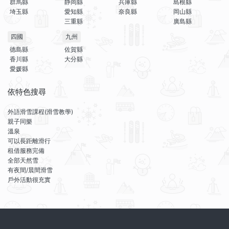
群馬縣
静岡縣
兵庫縣
島根縣
埼玉縣
愛知縣
奈良縣
岡山縣
三重縣
廣島縣
四國
九州
德島縣
佐賀縣
香川縣
大分縣
愛媛縣
依特色搜尋
外語滑雪課程(滑雪教學)
親子同樂
溫泉
可以長距離滑行
租借服務完備
全部天然雪
有夜間/晨間滑雪
戶外活動很充實