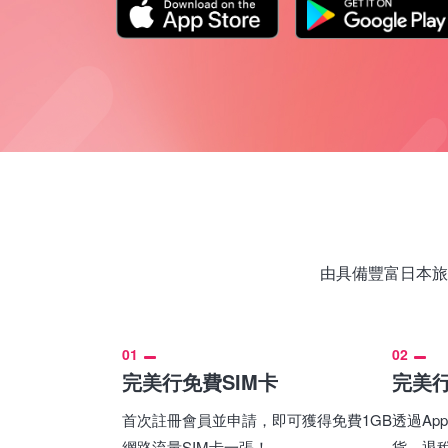
由具備豐富日本旅
01
02
完美行免費SIM卡
完美
首次註冊會員並申請，即可獲得免費1GB
透過A
網路流量SIM卡一張！
貨，退