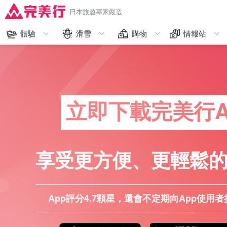
日本旅遊專家嚴選
體驗
滑雪
購物
情報站
完美行限定
藏王
人氣排行
購物
和服體驗
越後湯澤、苗場
限時促銷
交通
主題樂園
志賀、野澤溫泉、輕井澤
品牌一覽
體驗
立即下載完美行A
美食
六甲山、峰山高原
精選日本人氣免稅商品
美食
交通工具
北海道
看更多
看更多
享受更方便、更輕鬆
看更多
看更多
App評分4.7顆星，還會不定期向App使用