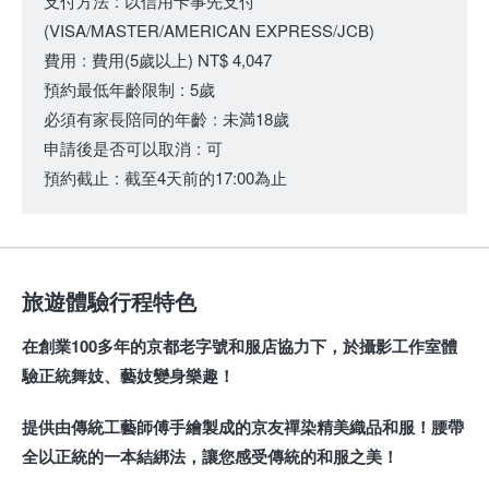
支付方法
:
以信用卡事先支付
(VISA/MASTER/AMERICAN EXPRESS/JCB)
費用
:
費用
(5歲以上)
NT$ 4,047
預約最低年齡限制
:
5歲
必須有家長陪同的年齡
:
未満18歲
申請後是否可以取消
:
可
預約截止
:
截至4天前的17:00為止
旅遊體驗行程特色
在創業100多年的京都老字號和服店協力下，於攝影工作室體
驗正統舞妓、藝妓變身樂趣！
提供由傳統工藝師傅手繪製成的京友禪染精美織品和服！腰帶
全以正統的一本結綁法，讓您感受傳統的和服之美！