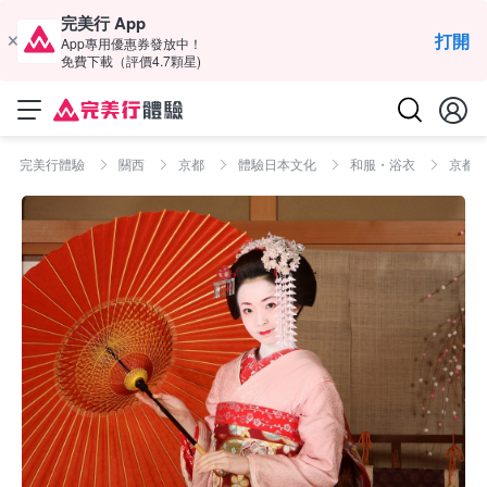
完美行 App
打開
App專用優惠券發放中！
免費下載（評價4.7顆星)
完美行體驗
關西
京都
體驗日本文化
和服・浴衣
京都貸