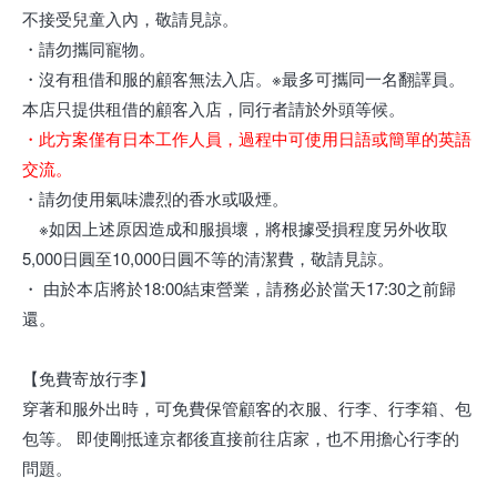
不接受兒童入內，敬請見諒。
・請勿攜同寵物。
・沒有租借和服的顧客無法入店。※最多可攜同一名翻譯員。
本店只提供租借的顧客入店，同行者請於外頭等候。
・此方案僅有日本工作人員，過程中可使用日語或簡單的英語
交流。
・請勿使用氣味濃烈的香水或吸煙。
※如因上述原因造成和服損壞，將根據受損程度另外收取
5,000日圓至10,000日圓不等的清潔費，敬請見諒。
・ 由於本店將於18:00結束營業，請務必於當天17:30之前歸
還。
【免費寄放行李】
穿著和服外出時，可免費保管顧客的衣服、行李、行李箱、包
包等。 即使剛抵達京都後直接前往店家，也不用擔心行李的
問題。