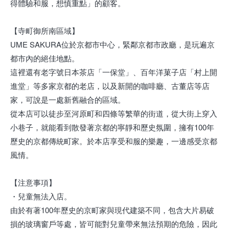
得體驗和服，想慎重點」的顧客。
【寺町御所南區域】
UME SAKURA位於京都市中心，緊鄰京都市政廳，是玩遍京
都市內的絕佳地點。
這裡還有老字號日本茶店「一保堂」、百年洋菓子店「村上開
進堂」等多家京都的老店，以及新開的咖啡廳、古董店等店
家，可說是一處新舊融合的區域。
從本店可以徒步至河原町和四條等繁華的街道，從大街上穿入
小巷子，就能看到散發著京都的寧靜和歷史氛圍，擁有100年
歷史的京都傳統町家。於本店享受和服的樂趣，一邊感受京都
風情。
【注意事項】
・兒童無法入店。
由於有著100年歷史的京町家與現代建築不同，包含大片易破
損的玻璃窗戶等處，皆可能對兒童帶來無法預期的危險，因此