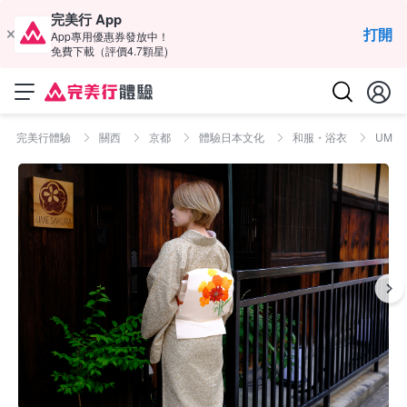
完美行 App
打開
App專用優惠券發放中！
免費下載（評價4.7顆星)
完美行體驗
關西
京都
體驗日本文化
和服・浴衣
UME