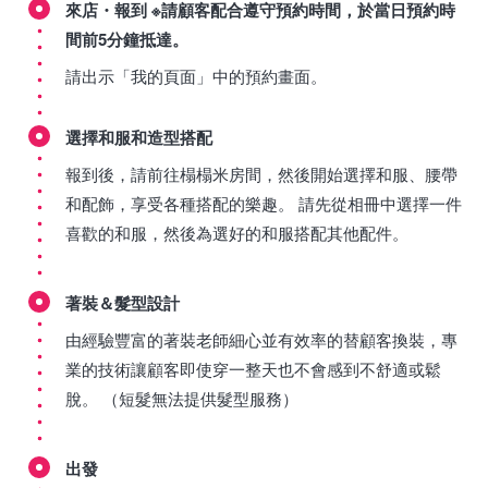
來店・報到 ※請顧客配合遵守預約時間，於當日預約時
間前5分鐘抵達。
請出示「我的頁面」中的預約畫面。
選擇和服和造型搭配
報到後，請前往榻榻米房間，然後開始選擇和服、腰帶
和配飾，享受各種搭配的樂趣。 請先從相冊中選擇一件
喜歡的和服，然後為選好的和服搭配其他配件。
著裝＆髮型設計
由經驗豐富的著裝老師細心並有效率的替顧客換裝，專
業的技術讓顧客即使穿一整天也不會感到不舒適或鬆
脫。 （短髮無法提供髮型服務）
出發