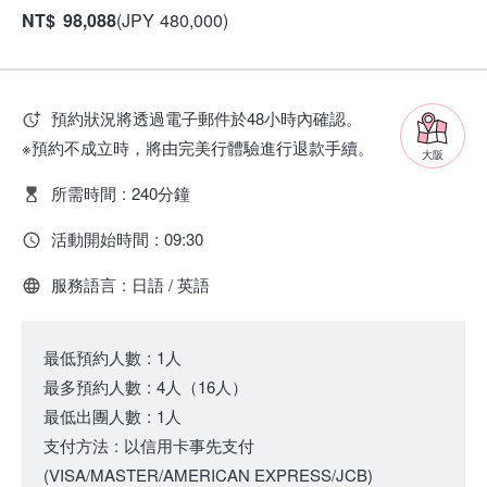
NT
$
98,088
(
JPY
480,000
)
預約狀況將透過電子郵件於48小時內確認。
※預約不成立時，將由完美行體驗進行退款手續。
大阪
所需時間
:
240分鐘
活動開始時間
:
09:30
服務語言
:
日語 / 英語
最低預約人數
:
1人
最多預約人數
:
4人
（
16人
）
最低出團人數
:
1人
支付方法
:
以信用卡事先支付
(VISA/MASTER/AMERICAN EXPRESS/JCB)