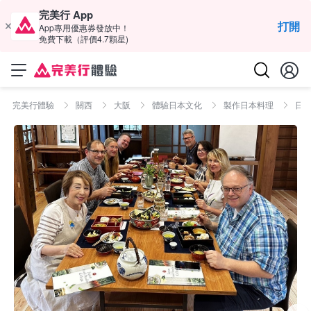
完美行 App
打開
App專用優惠券發放中！
免費下載（評價4.7顆星)
完美行體驗
關西
大阪
體驗日本文化
製作日本料理
日本