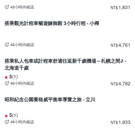
1,831
48小時內確認
NT
$
北海道
搭乘觀光計程車暢遊鰊御殿 3小時行程 - 小樽
4,761
48小時內確認
NT
$
北海道
搭乘私人包車或計程車舒適往返新千歲機場～札幌之間♪ -
北海道千歲
5
(
1
)
4,782
48小時內確認
NT
$
東京
昭和紀念公園賽格威平衡車導覽之旅 - 立川
5
(
1
)
1,933
48小時內確認
NT
$