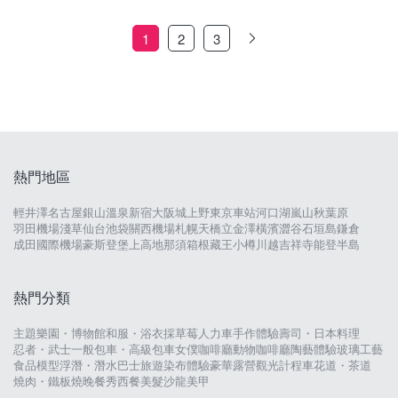
1
2
3
熱門地區
輕井澤
名古屋
銀山溫泉
新宿
大阪城
上野
東京車站
河口湖
嵐山
秋葉原
羽田機場
淺草
仙台
池袋
關西機場
札幌
天橋立
金澤
橫濱
澀谷
石垣島
鎌倉
成田國際機場
豪斯登堡
上高地
那須
箱根
藏王
小樽
川越
吉祥寺
能登半島
熱門分類
主題樂園・博物館
和服・浴衣
採草莓
人力車
手作體驗
壽司・日本料理
忍者・武士
一般包車・高級包車
女僕咖啡廳
動物咖啡廳
陶藝體驗
玻璃工藝
食品模型
浮潛・潛水
巴士旅遊
染布體驗
豪華露營
觀光計程車
花道・茶道
燒肉・鐵板燒
晚餐秀
西餐
美髮沙龍
美甲