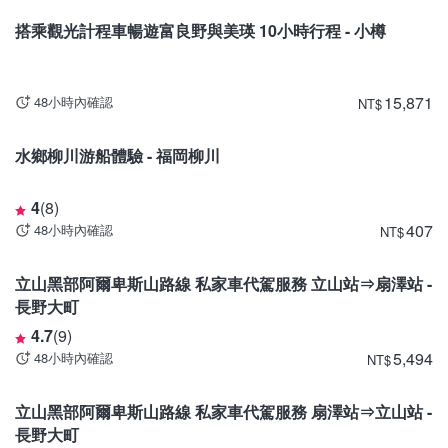
搭乘觀光計程車暢遊富良野與美瑛 10小時行程 - 小樽
15,871
48小時內確認
NT
$
福岡
水鄉柳川游船體驗 - 福岡柳川
4
(
8
)
407
48小時內確認
NT
$
富山
立山黑部阿爾卑斯山路線 私家車代駕服務 立山站⇒扇澤站 -
長野大町
4.7
(
9
)
5,494
48小時內確認
NT
$
長野
立山黑部阿爾卑斯山路線 私家車代駕服務 扇澤站⇒立山站 -
長野大町