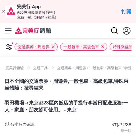
完美行 App
打開
App專用優惠券發放中！
免費下載（評價4.7顆星)
交通票券・周遊券
一般包車・高級包車
特殊乘坐體
完美行體驗
交通工具
交通票券・周遊券 / 一般包車・高級包車 / 特殊
日本全國的交通票券・周遊券,一般包車・高級包車,特殊乘
坐體驗：搜尋結果
東京
羽田機場→東京都23區內飯店的手提行李當日配送服務:一
人・家庭・朋友皆可使用。 - 東京
2,238
48小時內確認
NT
$
每一組
北海道