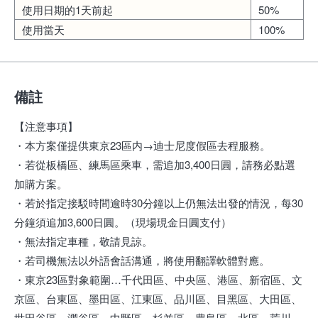
使用日期的1天前起
50%
使用當天
100%
備註
【注意事項】
・本方案僅提供東京23區内→迪士尼度假區去程服務。
・若從板橋區、練馬區乘車，需追加3,400日圓，請務必點選
加購方案。
・若於指定接駁時間逾時30分鐘以上仍無法出發的情況，每30
分鐘須追加3,600日圓。（現場現金日圓支付）
・無法指定車種，敬請見諒。
・若司機無法以外語會話溝通，將使用翻譯軟體對應。
・東京23區對象範圍…千代田區、中央區、港區、新宿區、文
京區、台東區、墨田區、江東區、品川區、目黑區、大田區、
世田谷區、澀谷區、中野區、杉並區、豊島區、北區、荒川