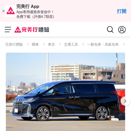
完美行 App
打開
App專用優惠券發放中！
免費下載（評價4.7顆星)
完美行體驗
關東
東京
交通工具
一般包車・高級包車
東