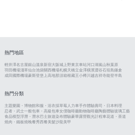
熱門地區
輕井澤
名古屋
銀山溫泉
新宿
大阪城
上野
東京車站
河口湖
嵐山
秋葉原
羽田機場
淺草
仙台
池袋
關西機場
札幌
天橋立
金澤
橫濱
澀谷
石垣島
鎌倉
成田國際機場
豪斯登堡
上高地
那須
箱根
藏王
小樽
川越
吉祥寺
能登半島
熱門分類
主題樂園・博物館
和服・浴衣
採草莓
人力車
手作體驗
壽司・日本料理
忍者・武士
一般包車・高級包車
女僕咖啡廳
動物咖啡廳
陶藝體驗
玻璃工藝
食品模型
浮潛・潛水
巴士旅遊
染布體驗
豪華露營
觀光計程車
花道・茶道
燒肉・鐵板燒
晚餐秀
西餐
美髮沙龍
美甲