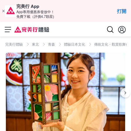
完美行 App
打開
App專用優惠券發放中！
免費下載（評價4.7顆星)
完美行體驗
東北
青森
體驗日本文化
傳統文化・觀賞歌舞伎