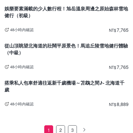
目前停止販售。
娛樂要素滿載的少人數行程！旭岳溫泉周邊之原始森林雪地
健行（初級）
7,765
48小時內確認
NT
$
北海道
目前停止販售。
從山頂眺望北海道的壯闊平原景色！馬追丘陵雪地健行體驗
（中級）
7,765
48小時內確認
NT
$
北海道
目前停止販售。
搭乘私人包車舒適往返新千歲機場～苫鵡之間♪- 北海道千
歲
8,889
48小時內確認
NT
$
1
2
3