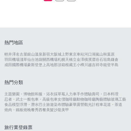
熱門地區
輕井澤
名古屋
銀山溫泉
新宿
大阪城
上野
東京車站
河口湖
嵐山
秋葉原
羽田機場
淺草
仙台
池袋
關西機場
札幌
天橋立
金澤
橫濱
澀谷
石垣島
鎌倉
成田國際機場
豪斯登堡
上高地
那須
箱根
藏王
小樽
川越
吉祥寺
能登半島
熱門分類
主題樂園・博物館
和服・浴衣
採草莓
人力車
手作體驗
壽司・日本料理
忍者・武士
一般包車・高級包車
女僕咖啡廳
動物咖啡廳
陶藝體驗
玻璃工藝
食品模型
浮潛・潛水
巴士旅遊
染布體驗
豪華露營
觀光計程車
花道・茶道
燒肉・鐵板燒
晚餐秀
西餐
美髮沙龍
美甲
旅行業登錄票