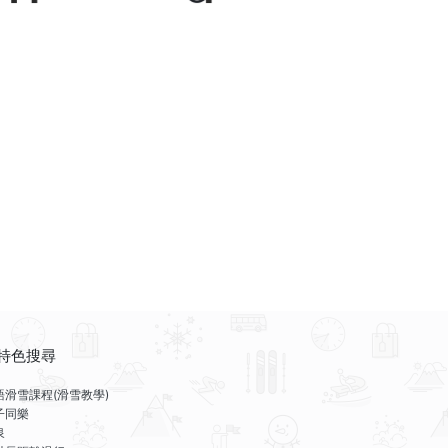
特色搜尋
語滑雪課程(滑雪教學)
子同樂
泉