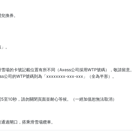
開兌換券。
值」。
雪場的卡號記載位置有所不同（Axess公司採用WTP號碼），敬請留意。SK
」、Axess公司的WTP號碼則為「xxxxxxxx-xxx-xxx」（全為半形）。
5至10秒，請勿關閉頁面並耐心等候。（一經加值恕無法取消）
接通過閘口，搭乘滑雪場纜車。