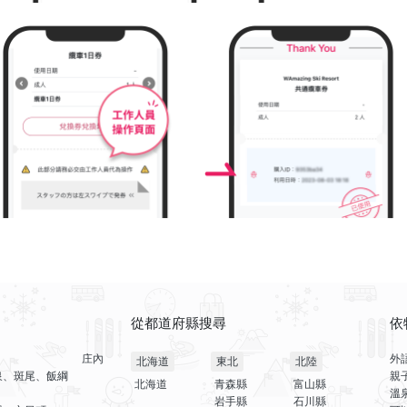
從都道府縣搜尋
依
庄內
外
北海道
東北
北陸
泉、斑尾、飯綱
親
北海道
青森縣
富山縣
溫
岩手縣
石川縣