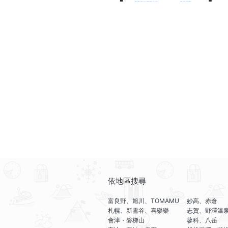
依地區搜尋
富良野、旭川、TOMAMU
妙高、赤倉
札幌、新雪谷、喜樂樂
志賀、野澤溫
會津・磐梯山
蓼科、八岳