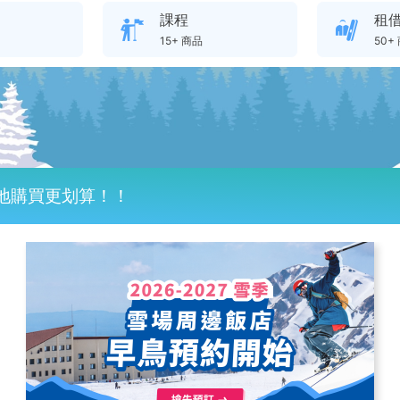
課程
租
15+ 商品
50+
地購買更划算！！