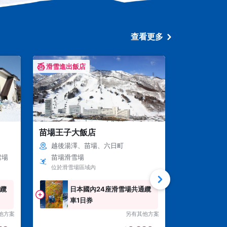
查看更多
滑雪進出飯店
滑雪進出飯
苗場王子大飯店
石打滑雪中
越後湯澤、苗場、六日町
越後湯澤
雪場
苗場滑雪場
石打丸山
位於滑雪場區域內
雪場區域內
通纜
日本國內24座滑雪場共通纜
纜車
車1日券
他方案
另有其他方案