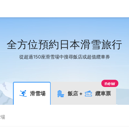
全方位預約日本滑雪旅行
從超過150座滑雪場中搜尋飯店或超值纜車券
new
滑雪場
飯店
+
纜車票