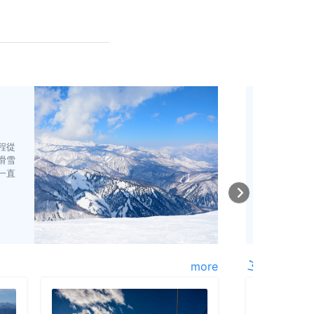
新潟縣
越後湯澤、
程從
這裡是搭乘新
滑雪
的滑雪區。此
一直
魚沼産越光米
要嘗試美味日
more
當地人氣