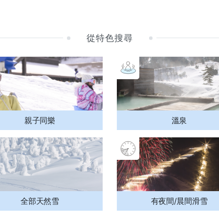
從特色搜尋
親子同樂
溫泉
全部天然雪
有夜間/晨間滑雪