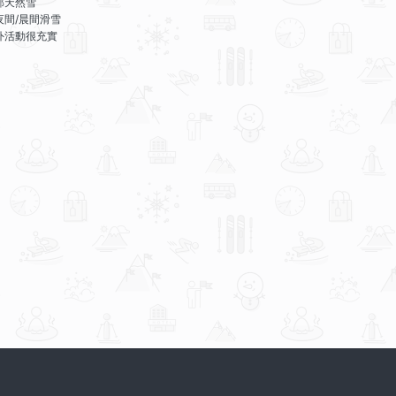
部天然雪
夜間/晨間滑雪
外活動很充實