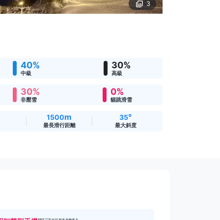
3
40%
30%
中級
高級
30%
0%
非壓雪
貓跳滑雪
m
°
1500
35
最長滑行距離
最大斜度
。