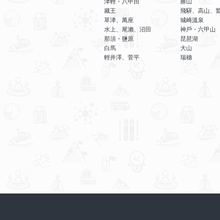
津輕・八甲田
勝山
藏王
飛驒、高山、
草津、萬座
城崎溫泉
水上、尾瀨、沼田
神戶・六甲山
那須・鹽原
琵琶湖
白馬
大山
輕井澤、菅平
瑞穗