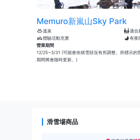
Memuro新嵐山Sky Park
溫泉
適合
體驗活動充實
有夜
營業期間
12/25~3/31 (可能會依積雪狀況有所調整。所標
期間將會隨時更新。)
滑雪場商品