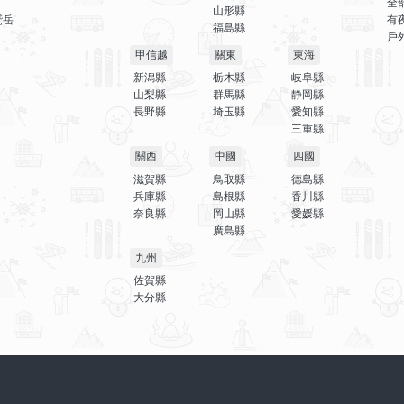
全
山形縣
鷲岳
有
福島縣
戶
甲信越
關東
東海
新潟縣
栃木縣
岐阜縣
山梨縣
群馬縣
静岡縣
長野縣
埼玉縣
愛知縣
三重縣
關西
中國
四國
滋賀縣
鳥取縣
德島縣
兵庫縣
島根縣
香川縣
奈良縣
岡山縣
愛媛縣
廣島縣
九州
佐賀縣
大分縣