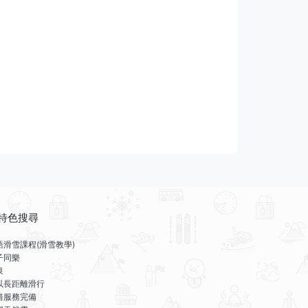
特色搜尋
語滑雪課程(滑雪教學)
子同樂
泉
以長距離滑行
借服務完備