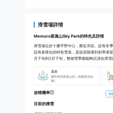
滑雪場詳情
Memuro新嵐山Sky Park的特色及詳情
滑雪場位於十勝平野中心，鄰近市區。設有冬
設有多樣化的特色雪道，是從高階者到初學者皆
月下旬到3月下旬，整個雪季都能夠沉浸在滑雪
溫泉
國民宿舍新嵐山莊（有鑛泉浴設
施）
放晴機率
12
目前的積雪