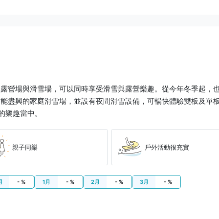
季露營場與滑雪場，可以同時享受滑雪與露營樂趣。從今年冬季起，
能盡興的家庭滑雪場，並設有夜間滑雪設備，可暢快體驗雙板及單板
的樂趣當中。
親子同樂
戶外活動很充實
月
- %
1月
- %
2月
- %
3月
- %