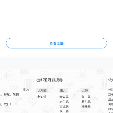
查看全部
從都道府縣搜尋
依
庄內
外
北海道
東北
北陸
泉、斑尾、飯綱
親
北海道
青森縣
富山縣
溫
岩手縣
石川縣
場、六日町
可
宮城縣
福井縣
租
秋田縣