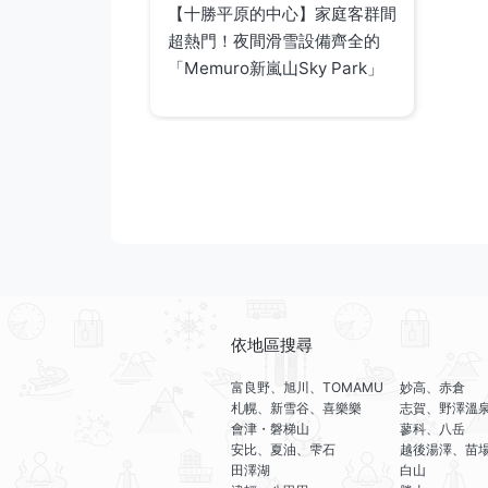
【十勝平原的中心】家庭客群間
超熱門！夜間滑雪設備齊全的
「Memuro新嵐山Sky Park」
依地區搜尋
富良野、旭川、TOMAMU
妙高、赤倉
札幌、新雪谷、喜樂樂
志賀、野澤溫
會津・磐梯山
蓼科、八岳
安比、夏油、雫石
越後湯澤、苗
田澤湖
白山