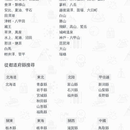
會津・磐梯山
蓼科、八岳
安比、夏油、雫石
越後湯澤、苗場、六日町
田澤湖
白山
津輕・八甲田
勝山
藏王
飛驒、高山、鷲岳
草津、萬座
城崎溫泉
水上、尾瀨、沼田
神戶・六甲山
那須・鹽原
琵琶湖
白馬
大山
輕井澤、菅平
瑞穗
從都道府縣搜尋
北海道
東北
北陸
甲信越
北海道
青森縣
富山縣
新潟縣
岩手縣
石川縣
山梨縣
宮城縣
福井縣
長野縣
秋田縣
山形縣
福島縣
關東
東海
關西
中國
栃木縣
岐阜縣
滋賀縣
鳥取縣