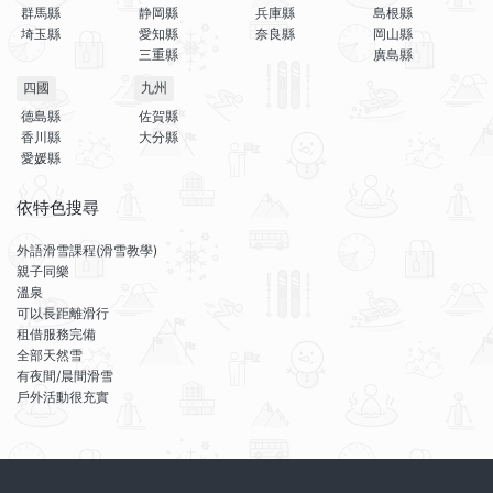
群馬縣
静岡縣
兵庫縣
島根縣
埼玉縣
愛知縣
奈良縣
岡山縣
三重縣
廣島縣
四國
九州
德島縣
佐賀縣
香川縣
大分縣
愛媛縣
依特色搜尋
外語滑雪課程(滑雪教學)
親子同樂
溫泉
可以長距離滑行
租借服務完備
全部天然雪
有夜間/晨間滑雪
戶外活動很充實