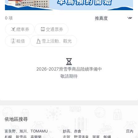
0 項
纜車券
交通票券
租借
雪上活動、觀光
2026-2027滑雪季商品陸續準備中

依地區搜尋
富良野、旭川、TOMAMU
妙高、赤倉
庄內
札幌、新雪谷、喜樂樂
志賀、野澤溫泉、斑尾、飯綱