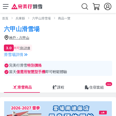
首頁
兵庫縣
六甲山滑雪場
商品一覽
六甲山滑雪場
神戶・六甲山
3.0
尚可
1則 評價
滑雪場詳情
完美行滑雪
特別價格
當天
僅需用智慧型手機
即可輕鬆體驗
滑雪商品
課程
住宿套組