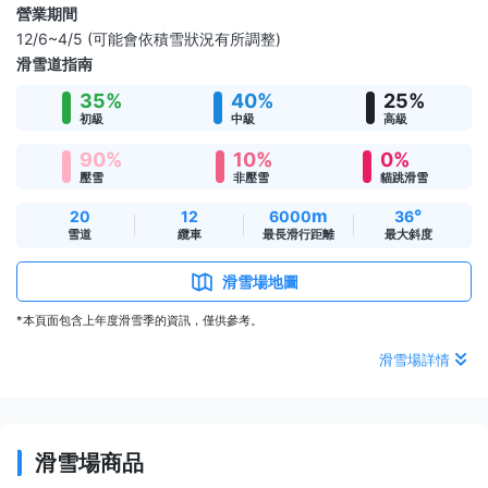
營業期間
12/6~4/5 (可能會依積雪狀況有所調整)
滑雪道指南
35%
40%
25%
初級
中級
高級
90%
10%
0%
壓雪
非壓雪
貓跳滑雪
m
°
20
12
6000
36
雪道
纜車
最長滑行距離
最大斜度
滑雪場地圖
*本頁面包含上年度滑雪季的資訊，僅供參考。
滑雪場詳情
滑雪場商品