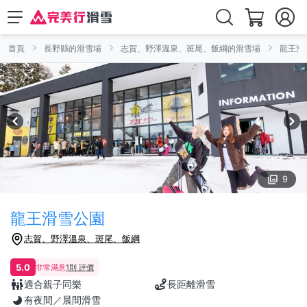
首頁
長野縣的滑雪場
志賀、野澤溫泉、斑尾、飯綱的滑雪場
龍王滑
9
龍王滑雪公園
志賀、野澤溫泉、斑尾、飯綱
5.0
非常滿意
1則 評價
適合親子同樂
長距離滑雪
有夜間／晨間滑雪