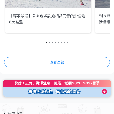
【專家嚴選】公園遊戲設施相當完善的滑雪場
到長野
6大精選
滑雪場
查看全部
快搶！
志賀、野澤溫泉、斑尾、飯綱
2026-2027雪季