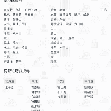
依地區搜尋
富良野、旭川、TOMAMU
妙高、赤倉
庄內
札幌、新雪谷、喜樂樂
志賀、野澤溫泉、斑尾、飯綱
會津・磐梯山
蓼科、八岳
安比、夏油、雫石
越後湯澤、苗場、六日町
田澤湖
白山
津輕・八甲田
勝山
藏王
飛驒、高山、鷲岳
草津、萬座
城崎溫泉
水上、尾瀨、沼田
神戶・六甲山
那須・鹽原
琵琶湖
白馬
大山
輕井澤、菅平
瑞穗
從都道府縣搜尋
北海道
東北
北陸
甲信越
北海道
青森縣
富山縣
新潟縣
岩手縣
石川縣
山梨縣
宮城縣
福井縣
長野縣
秋田縣
山形縣
福島縣