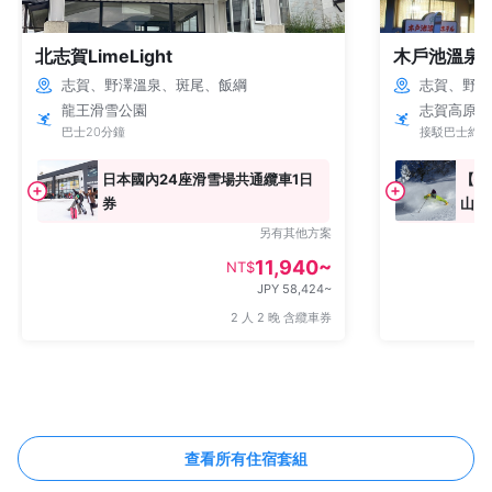
北志賀LimeLight
木戶池溫泉
志賀、野澤溫泉、斑尾、飯綱
志賀、野澤
龍王滑雪公園
志賀高原 
巴士20分鐘
接駁巴士約3
日本國內24座滑雪場共通纜車1日
【使
券
山共
另有其他方案
11,940~
NT$
JPY 58,424~
2 人 2 晚 含纜車券
查看所有住宿套組