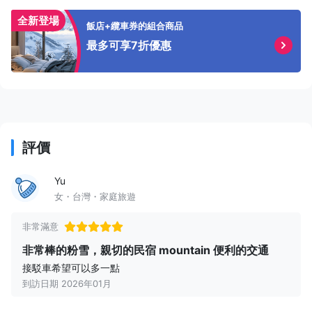
全新登場
飯店+纜車券的組合商品
最多可享7折優惠
評價
Yu
女・台灣・家庭旅遊
非常滿意
非常棒的粉雪，親切的民宿 mountain 便利的交通
接駁車希望可以多一點
到訪日期 2026年01月