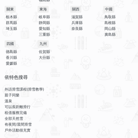
關東
東海
關西
中國
栃木縣
岐阜縣
滋賀縣
鳥取縣
群馬縣
静岡縣
兵庫縣
島根縣
埼玉縣
愛知縣
奈良縣
岡山縣
三重縣
廣島縣
四國
九州
德島縣
佐賀縣
香川縣
大分縣
愛媛縣
依特色搜尋
外語滑雪課程(滑雪教學)
親子同樂
溫泉
可以長距離滑行
租借服務完備
全部天然雪
有夜間/晨間滑雪
戶外活動很充實