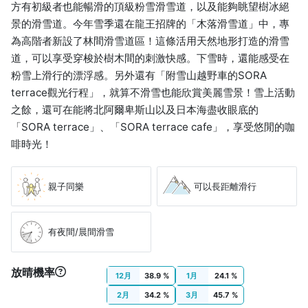
方有初級者也能暢滑的頂級粉雪滑雪道，以及能夠眺望樹冰絕
景的滑雪道。今年雪季還在龍王招牌的「木落滑雪道」中，專
為高階者新設了林間滑雪道區！這條活用天然地形打造的滑雪
道，可以享受穿梭於樹木間的刺激快感。下雪時，還能感受在
粉雪上滑行的漂浮感。另外還有「附雪山越野車的SORA
terrace觀光行程」，就算不滑雪也能欣賞美麗雪景！雪上活動
之餘，還可在能將北阿爾卑斯山以及日本海盡收眼底的
「SORA terrace」、「SORA terrace cafe」，享受悠閒的咖
啡時光！
親子同樂
可以長距離滑行
有夜間/晨間滑雪
放晴機率
12月
38.9 %
1月
24.1 %
2月
34.2 %
3月
45.7 %