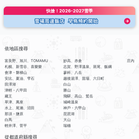
快搶！
2026-2027雪季
依地區搜尋
富良野、旭川、TOMAMU
妙高、赤倉
庄內
札幌、新雪谷、喜樂樂
志賀、野澤溫泉、斑尾、飯綱
會津・磐梯山
蓼科、八岳
安比、夏油、雫石
越後湯澤、苗場、六日町
田澤湖
白山
津輕・八甲田
勝山
藏王
飛驒、高山、鷲岳
草津、萬座
城崎溫泉
水上、尾瀨、沼田
神戶・六甲山
那須・鹽原
琵琶湖
白馬
大山
輕井澤、菅平
瑞穗
從都道府縣搜尋