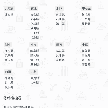
北海道
東北
北陸
甲信越
北海道
青森縣
富山縣
新潟縣
岩手縣
石川縣
山梨縣
宮城縣
福井縣
長野縣
秋田縣
山形縣
福島縣
關東
東海
關西
中國
栃木縣
岐阜縣
滋賀縣
鳥取縣
群馬縣
静岡縣
兵庫縣
島根縣
埼玉縣
愛知縣
奈良縣
岡山縣
三重縣
廣島縣
四國
九州
德島縣
佐賀縣
香川縣
大分縣
愛媛縣
依特色搜尋
外語滑雪課程(滑雪教學)