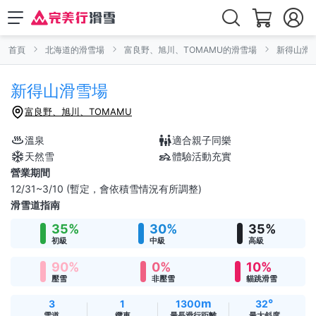
首頁
北海道的滑雪場
富良野、旭川、TOMAMU的滑雪場
新得山滑
新得山滑雪場
富良野、旭川、TOMAMU
溫泉
適合親子同樂
天然雪
體驗活動充實
營業期間
12/31~3/10 (暫定，會依積雪情況有所調整)
滑雪道指南
35%
30%
35%
初級
中級
高級
90%
0%
10%
壓雪
非壓雪
貓跳滑雪
m
°
3
1
1300
32
雪道
纜車
最長滑行距離
最大斜度