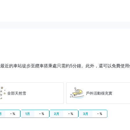
最近的車站徒步至纜車搭乘處只需約5分鐘。此外，還可以免費使用
全部天然雪
戶外活動很充實
月
- %
1月
- %
2月
- %
3月
- %