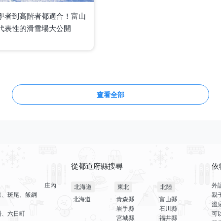
學者到高階者都適合！富山
代表性的滑雪場大公開
查看全部
從都道府縣搜尋
依
庄內
外
北海道
東北
北陸
泉、斑尾、飯綱
親
北海道
青森縣
富山縣
溫
岩手縣
石川縣
場、六日町
可
宮城縣
福井縣