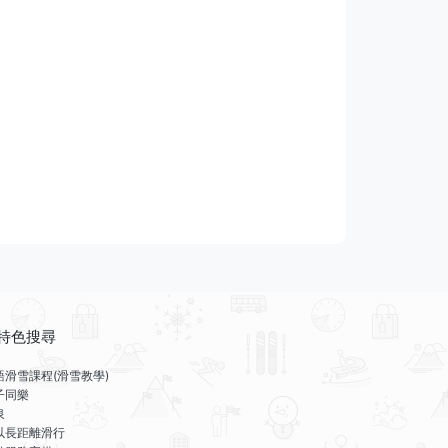
特色搜尋
語滑雪課程(滑雪教學)
子同樂
泉
以長距離滑行