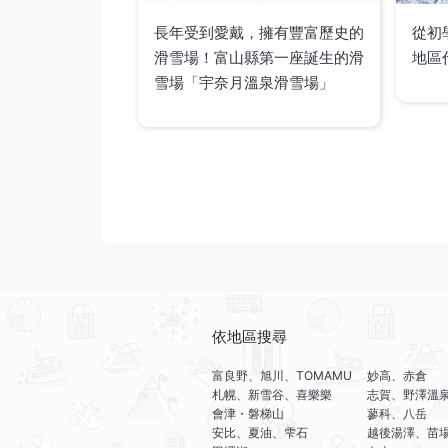
長年受到愛戴，擁有豐富歷史的
從初
滑雪場！富山縣第一座誕生的滑
地區
雪場「宇奈月溫泉滑雪場」
依地區搜尋
富良野、旭川、TOMAMU
妙高、赤倉
札幌、新雪谷、喜樂樂
志賀、野澤溫
會津・磐梯山
蓼科、八岳
安比、夏油、雫石
越後湯澤、苗