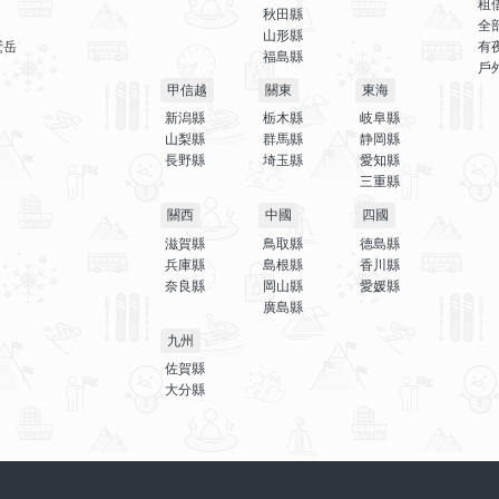
租
秋田縣
全
山形縣
鷲岳
有
福島縣
戶
甲信越
關東
東海
新潟縣
栃木縣
岐阜縣
山梨縣
群馬縣
静岡縣
長野縣
埼玉縣
愛知縣
三重縣
關西
中國
四國
滋賀縣
鳥取縣
德島縣
兵庫縣
島根縣
香川縣
奈良縣
岡山縣
愛媛縣
廣島縣
九州
佐賀縣
大分縣