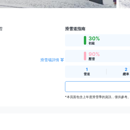
雪
滑雪道指南
30%
初級
90%
壓雪
滑雪場詳情
1
2
雪道
纜車
*本頁面包含上年度滑雪季的資訊，僅供參考