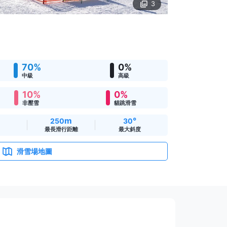
3
70%
0%
中級
高級
10%
0%
非壓雪
貓跳滑雪
m
°
250
30
最長滑行距離
最大斜度
滑雪場地圖
。