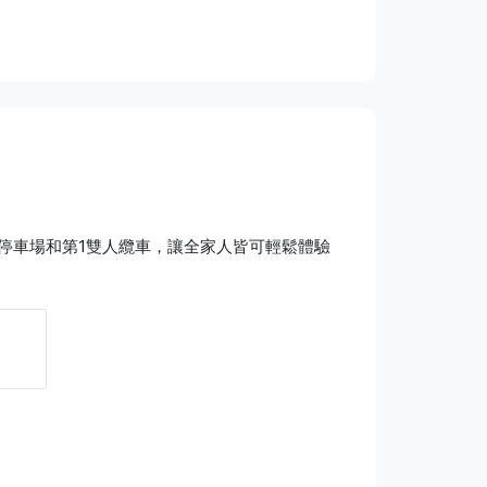
停車場和第1雙人纜車，讓全家人皆可輕鬆體驗