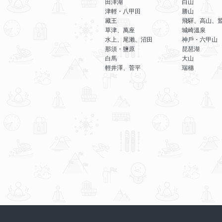
田澤湖
白山
津輕・八甲田
勝山
藏王
飛驒、高山、
草津、萬座
城崎溫泉
水上、尾瀨、沼田
神戶・六甲山
那須・鹽原
琵琶湖
白馬
大山
輕井澤、菅平
瑞穗