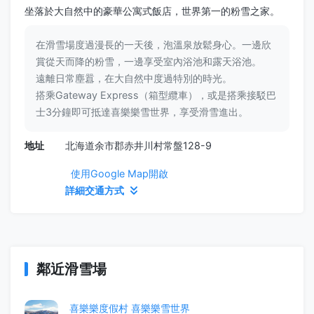
坐落於大自然中的豪華公寓式飯店，世界第一的粉雪之家。
在滑雪場度過漫長的一天後，泡溫泉放鬆身心。一邊欣
賞從天而降的粉雪，一邊享受室內浴池和露天浴池。
遠離日常塵囂，在大自然中度過特別的時光。
搭乘Gateway Express（箱型纜車），或是搭乘接駁巴
士3分鐘即可抵達喜樂樂雪世界，享受滑雪進出。
地址
北海道余市郡赤井川村常盤128-9
使用Google Map開啟
詳細交通方式
鄰近滑雪場
喜樂樂度假村 喜樂樂雪世界