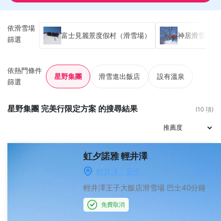
依滑雪場
富士見麗景度假村（滑雪場）
神居滑雪場
篩選
依熱門條件
星野集團
滑雪進出飯店
設有溫泉
篩選
星野集團 完美行限定方案 的搜尋結果
(10 項)
虹夕諾雅 輕井澤
輕井澤、菅平
輕井澤王子大飯店滑雪場
巴士40分鐘
免費取消