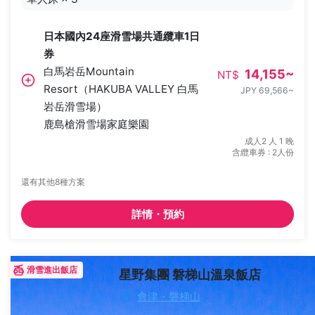
日本國內24座滑雪場共通纜車1日
券
白馬岩岳Mountain
14,155
~
NT$
Resort（HAKUBA VALLEY 白馬
JPY 69,566
~
岩岳滑雪場）
鹿島槍滑雪場家庭樂園
成人2 人 1 晚
含纜車券 : 2人份
還有其他8種方案
詳情・預約
滑雪進出飯店
星野集團 磐梯山溫泉飯店
會津・磐梯山