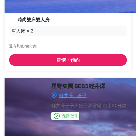
時尚雙床雙人房
單人床
×
2
還有其他2種方案
詳情・預約
星野集團 BEB5輕井澤
輕井澤、菅平
輕井澤王子大飯店滑雪場
巴士30分鐘
免費取消