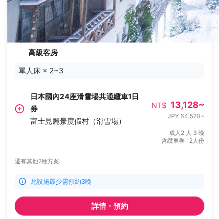
高級客房
單人床
×
2~3
日本國內24座滑雪場共通纜車1日
13,128
~
NT$
券
JPY 64,520
~
富士見麗景度假村（滑雪場）
成人2 人 3 晚
含纜車券 : 2人份
還有其他2種方案
此設施最少需預約3晚
詳情・預約