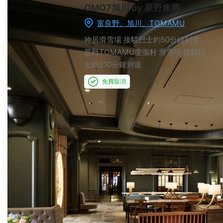
OMO7旭川 by 星野集團
富良野、旭川、TOMAMU
神居滑雪場
接駁巴士約50分鐘到達
星野TOMAMU度假村 滑雪場
接駁巴
士約210分鐘到達
免費取消