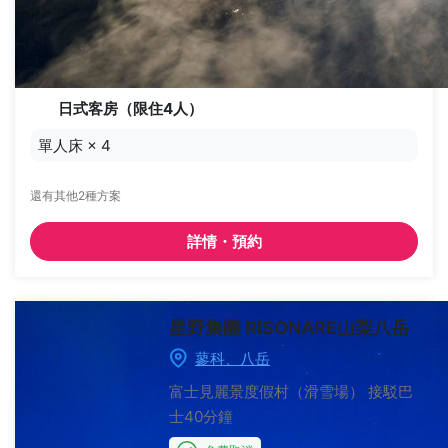
日式客房（限住4人）
單人床
×
4
還有其他2種方案
詳情・預約
星野集團 RISONARE山梨八岳
蓼科、八岳
富士見麗景度假村（滑雪場）
接駁巴
士40分鐘