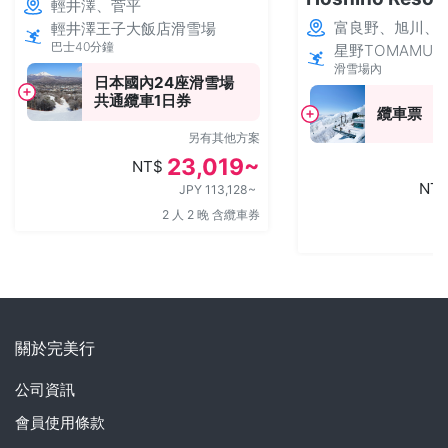
輕井澤、菅平
富良野、旭川、T
輕井澤王子大飯店滑雪場
巴士40分鐘
星野TOMAMU
滑雪場內
日本國內24座滑雪場
共通纜車1日券
纜車票
另有其他方案
23,019~
NT$
NT
JPY 113,128~
2 人 2 晚 含纜車券
關於完美行
公司資訊
會員使用條款