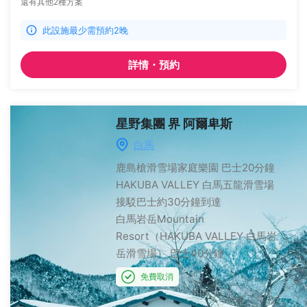
還有其他2種方案
此設施最少需預約2晚
詳情・預約
星野集團 界 阿爾卑斯
白馬
鹿島槍滑雪場家庭樂園
巴士20分鐘
HAKUBA VALLEY 白馬五龍滑雪場
接駁巴士約30分鐘到達
白馬岩岳Mountain
Resort（HAKUBA VALLEY 白馬岩
岳滑雪場）
巴士40分鐘
免費取消