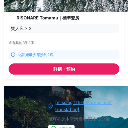
RISONARE Tomamu｜標準套房
雙人床
×
2
還有其他2種方案
此設施最少需預約2晚
詳情・預約
星野集團 界 奧飛驒
[missing "zh-TW.areas.null"
translation]
飛驒朴之木平滑雪場
巴士15分鐘