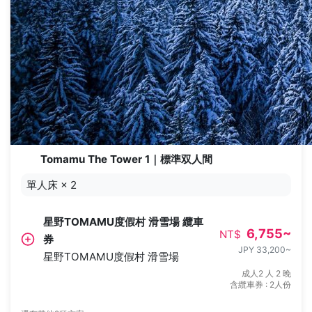
Tomamu The Tower 1｜標準双人間
單人床
×
2
星野TOMAMU度假村 滑雪場 纜車
6,755
~
NT$
券
JPY 33,200
~
星野TOMAMU度假村 滑雪場
成人2 人 2 晚
含纜車券 : 2人份