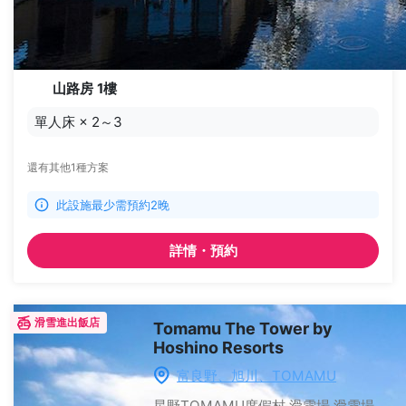
山路房 1樓
單人床
×
2～3
還有其他1種方案
此設施最少需預約2晚
詳情・預約
滑雪進出飯店
Tomamu The Tower by
Hoshino Resorts
富良野、旭川、TOMAMU
星野TOMAMU度假村 滑雪場
滑雪場