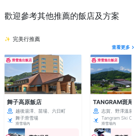
歡迎參考其他推薦的飯店及方案
完美行推薦
✨
查看更多
滑雪進出飯店
滑雪進出飯店
舞子高原飯店
TANGRAM斑尾
越後湯澤、苗場、六日町
志賀、野澤溫泉
舞子滑雪場
Tangram Ski Cir
滑雪場內
滑雪場內