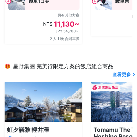
纜車1日券
纜車票
另有其他方案
N
11,130~
NT$
JPY 54,700~
2 人 1 晚 含纜車券
星野集團 完美行限定方案的飯店組合商品
🎁
查看更多
滑雪進出飯店
虹夕諾雅 輕井澤
Tomamu The T
Hoshino Resor