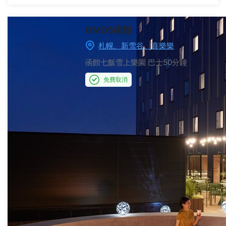
OMO5函館
札幌、新雪谷、喜樂樂
函館七飯雪上樂園
巴士50分鐘
免費取消