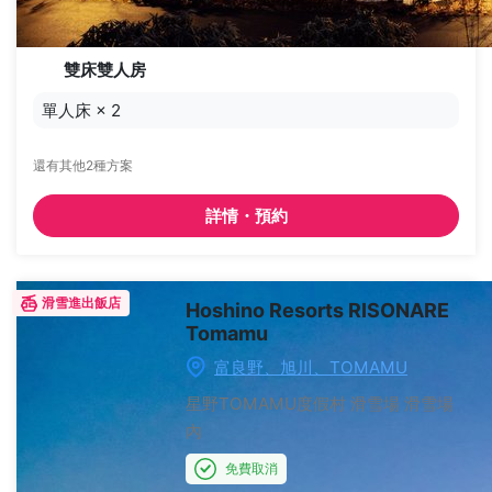
雙床雙人房
單人床
×
2
還有其他2種方案
詳情・預約
滑雪進出飯店
Hoshino Resorts RISONARE
Tomamu
富良野、旭川、TOMAMU
星野TOMAMU度假村 滑雪場
滑雪場
內
免費取消