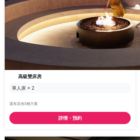
高級雙床房
單人床
×
2
還有其他5種方案
詳情・預約