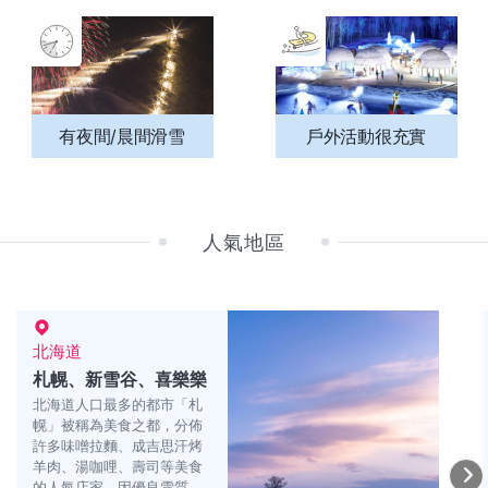
有夜間/晨間滑雪
戶外活動很充實
人氣地區
北海道
札幌、新雪谷、喜樂樂
北海道人口最多的都市「札
幌」被稱為美食之都，分佈
許多味噌拉麵、成吉思汗烤
羊肉、湯咖哩、壽司等美食
的人氣店家。因優良雪質而