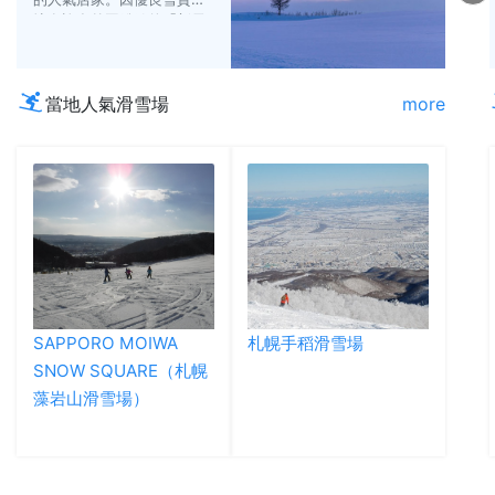
擁有許多外國粉絲的「新雪
谷」，以及設有天然溫泉的
「喜樂樂」皆魅力十足。
當地人氣滑雪場
more
SAPPORO MOIWA
札幌手稻滑雪場
SNOW SQUARE（札幌
藻岩山滑雪場）