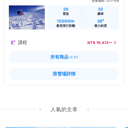
營業期間: 12/1~5/6
26
32
雪道
纜車
m
°
10000
38
最長滑行距離
最大斜度
課程
NT$ 19,413〜
所有商品
(6 件)
滑雪場詳情
人氣的文章