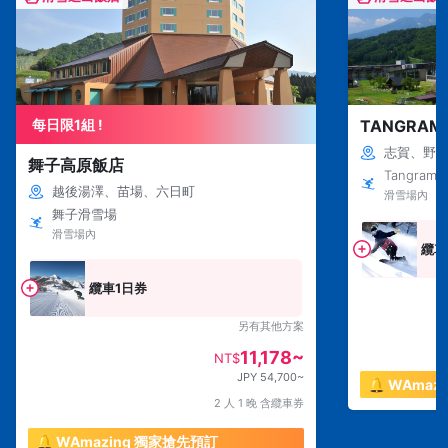
每日限1組 !
TANGRA
志賀、野
舞子高原飯店
Tangram S
越後湯澤、苗場、六日町
滑雪場內
舞子滑雪場
滑雪場內
纜車
纜車1日券
另有其他方案
11,178~
NT$
JPY 54,700~
🔔 WAma
2 人 1 晚 含纜車券
🔔 WAmazing 獨家搶先預訂