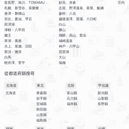
富良野、旭川、TOMAMU
妙高、赤倉
庄內
札幌、新雪谷、喜樂樂
志賀、野澤溫泉、斑尾、飯綱
會津・磐梯山
蓼科、八岳
安比、夏油、雫石
越後湯澤、苗場、六日町
田澤湖
白山
津輕・八甲田
勝山
藏王
飛驒、高山、鷲岳
草津、萬座
城崎溫泉
水上、尾瀨、沼田
神戶・六甲山
那須・鹽原
琵琶湖
白馬
大山
輕井澤、菅平
瑞穗
從都道府縣搜尋
北海道
東北
北陸
甲信越
北海道
青森縣
富山縣
新潟縣
岩手縣
石川縣
山梨縣
宮城縣
福井縣
長野縣
秋田縣
山形縣
福島縣
關東
東海
關西
中國