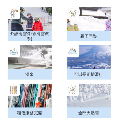
外語滑雪課程(滑雪教
親子同樂
學)
溫泉
可以長距離滑行
租借服務完備
全部天然雪