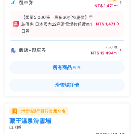
纜車券
NT$ 1,471〜
【限量5,000張｜最多66折特惠價】早
鳥優惠 日本國內22座滑雪場共通纜車1
NT$ 1,471
日券
2 人1 晚
飯店+纜車券
NT$ 12,494〜
所有商品
(6 件)
滑雪場詳情
滑雪場熱門排行榜
第 9 名
藏王溫泉滑雪場
山形縣