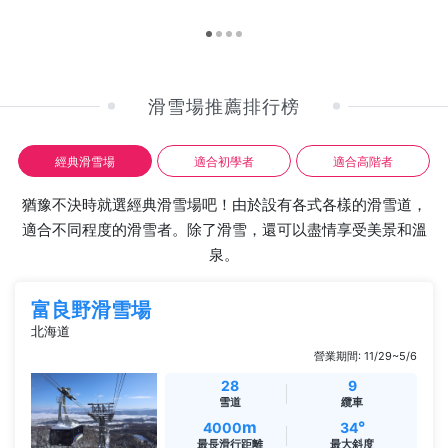
滑雪場推薦排行榜
經典滑雪場
適合初學者
適合高階者
猶豫不決時就選經典滑雪場吧！由於設有各式各樣的滑雪道，
適合不同程度的滑雪者。除了滑雪，還可以盡情享受美景和溫
泉。
富良野滑雪場
北海道
營業期間: 11/29~5/6
28
9
雪道
纜車
m
°
4000
34
最長滑行距離
最大斜度