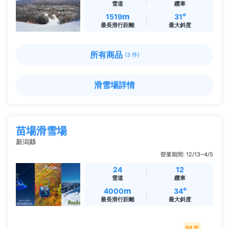
雪道
纜車
m
°
1519
31
最長滑行距離
最大斜度
所有商品
(3 件)
滑雪場詳情
苗場滑雪場
新潟縣
營業期間: 12/13~4/5
24
12
雪道
纜車
m
°
4000
34
最長滑行距離
最大斜度
66 折