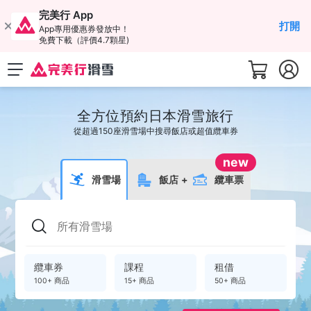
完美行 App
打開
App專用優惠券發放中！
免費下載（評價4.7顆星)
全方位預約日本滑雪旅行
從超過150座滑雪場中搜尋飯店或超值纜車券
new
滑雪場
飯店
+
纜車票
纜車券
課程
租借
100+ 商品
15+ 商品
50+ 商品