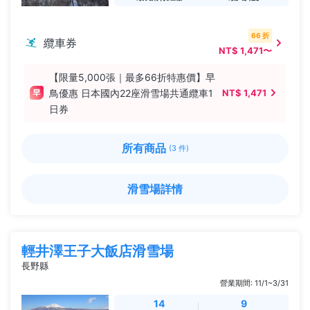
66 折
纜車券
NT$ 1,471〜
【限量5,000張｜最多66折特惠價】早
鳥優惠 日本國內22座滑雪場共通纜車1
NT$ 1,471
日券
所有商品
(3 件)
滑雪場詳情
輕井澤王子大飯店滑雪場
長野縣
營業期間: 11/1~3/31
14
9