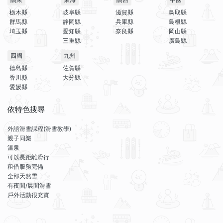
栃木縣
岐阜縣
滋賀縣
鳥取縣
群馬縣
静岡縣
兵庫縣
島根縣
埼玉縣
愛知縣
奈良縣
岡山縣
三重縣
廣島縣
四國
九州
德島縣
佐賀縣
香川縣
大分縣
愛媛縣
依特色搜尋
外語滑雪課程(滑雪教學)
親子同樂
溫泉
可以長距離滑行
租借服務完備
全部天然雪
有夜間/晨間滑雪
戶外活動很充實