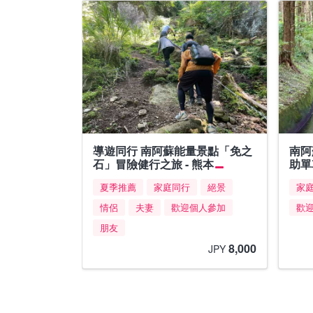
導遊同行 南阿蘇能量景點「免之
南阿
石」冒險健行之旅 - 熊本
助單
夏季推薦
家庭同行
絕景
家
情侶
夫妻
歡迎個人參加
歡
朋友
8,000
JPY