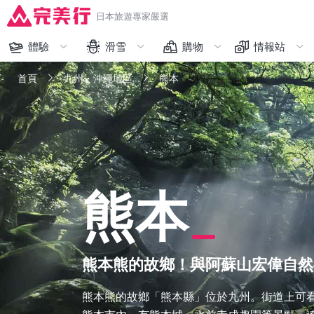
日本旅遊專家嚴選
體驗
滑雪
購物
情報站
完美行限定
藏王
人氣排行
購物
首頁
九州・沖繩地區
熊本
和服體驗
越後湯澤、苗場
限時促銷
交通
主題樂園
志賀、野澤溫泉、輕井澤
品牌一覽
體驗
美食
六甲山、峰山高原
精選日本人氣免稅商品
美食
熊本
交通工具
北海道
看更多
看更多
看更多
看更多
熊本熊的故鄉！與阿蘇山宏偉自然
熊本熊的故鄉「熊本縣」位於九州。街道上可