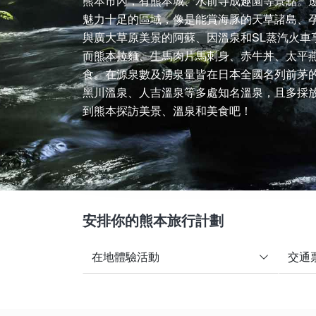
熊本市內，有熊本城、水前寺成趣園等景點。
魅力十足的區域，像是能賞海豚的天草諸島、
與廣大草原美景的阿蘇、因溫泉和SL蒸汽火車
而熊本拉麵、生馬肉片馬刺身、赤牛丼、太平
食。在源泉數及湧泉量皆在日本全國名列前茅
黑川溫泉、人吉溫泉等多處知名溫泉，且多採
到熊本探訪美景、溫泉和美食吧！
安排你的熊本旅行計劃
在地體驗活動
交通