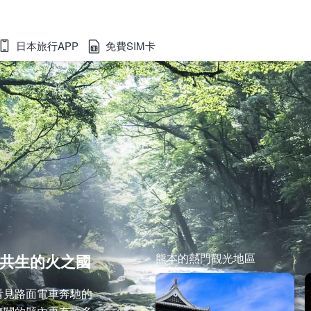
日本旅行APP
免費SIM卡
共生的火之國
熊本的熱門觀光地區
看見路面電車奔馳的