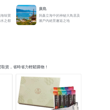
廣島
的海味寶
與矗立海中的神秘大鳥居及
的水之都
瀨戶內絕景邂逅之地
鬆取貨，省時省力輕鬆購物！