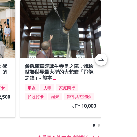
：學
參觀蓮華院誕生寺奥之院，體驗
岩殿山 雲
」的
敲響世界最大型的大梵鐘「飛龍
思想 - 熊本
之鐘」- 熊本
歡迎個人參
打卡
朋友
夫妻
家庭同行
2,500
拍照打卡
絕景
嚮導共遊體驗
10,000
JPY