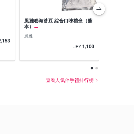
風雅卷海苔豆 綜合口味禮盒（熊
風雅卷海苔
本）
風雅
風雅
2,153
1,100
JPY
查看人氣伴手禮排行榜