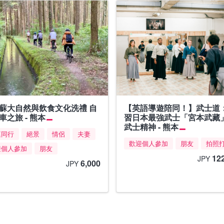
蘇大自然與飲食文化洗禮 自
【英語導遊陪同！】武士道
車之旅 - 熊本
習日本最強武士「宮本武藏
武士精神 - 熊本
庭同行
絕景
情侶
夫妻
歡迎個人參加
朋友
拍照
迎個人參加
朋友
12
JPY
6,000
JPY