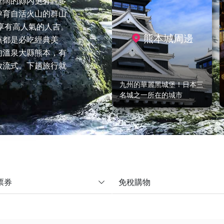
遼闊的縣內更有許多
孕育自活火山的群山
享有高人氣的人吉。
熊本城周邊
燕都是必吃經典美
的溫泉大縣熊本，有
放流式。下趟旅行就
九州的華麗黑城堡！日本三
名城之一所在的城市
票券
免稅購物