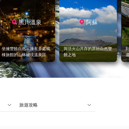
黑川溫泉
阿蘇
坐擁豐饒自然，擁有多處獨
與活火山共存的原始自然豐
棟旅館的山林秘境溫泉區
饒之地
旅遊攻略