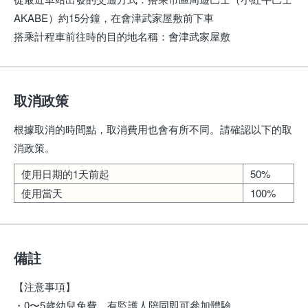
AKABE）約15分鐘，在會津武家屋敷前下車
搭乘計程車前往時的目的地名稱
：
會津武家屋敷
取消政策
根據取消的時間點，取消費用也會有所不同。請確認以下的取
消政策。
使用日期的1天前起
50%
使用當天
100%
備註
【注意事項】
・0〜5歲幼兒免費。有監護人陪同即可參加體驗。