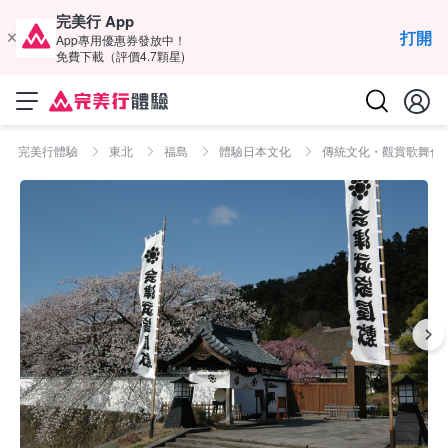
完美行 App
打開
App專用優惠券發放中！
免費下載（評價4.7顆星)
完美行體驗
東北
福島
體驗日本文化
傳統文化・觀賞歌舞伎