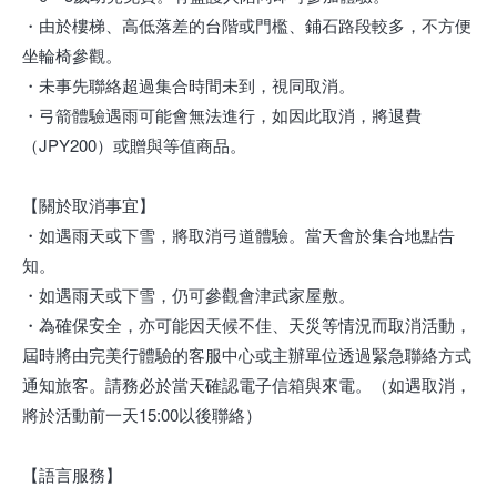
・由於樓梯、高低落差的台階或門檻、鋪石路段較多，不方便
坐輪椅參觀。
・未事先聯絡超過集合時間未到，視同取消。
・弓箭體驗遇雨可能會無法進行，如因此取消，將退費
（JPY200）或贈與等值商品。
【關於取消事宜】
・如遇雨天或下雪，將取消弓道體驗。當天會於集合地點告
知。
・如遇雨天或下雪，仍可參觀會津武家屋敷。
・為確保安全，亦可能因天候不佳、天災等情況而取消活動，
屆時將由完美行體驗的客服中心或主辦單位透過緊急聯絡方式
通知旅客。請務必於當天確認電子信箱與來電。（如遇取消，
將於活動前一天15:00以後聯絡）
【語言服務】