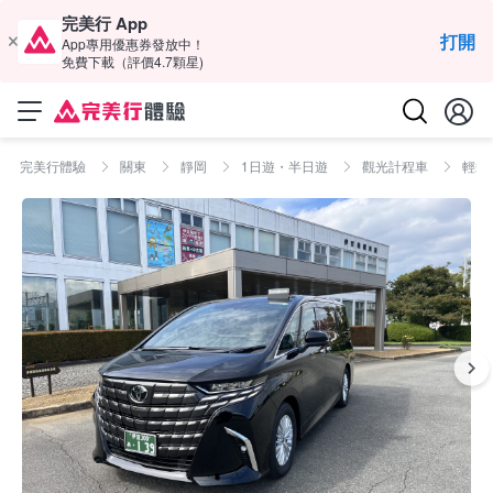
完美行 App
打開
App專用優惠券發放中！
免費下載（評價4.7顆星)
完美行體驗
關東
靜岡
1日遊・半日遊
觀光計程車
輕鬆