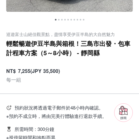
巡遊富士山絕佳觀景點，盡情享受伊豆半島的大自然魅力
輕鬆暢遊伊豆半島與箱根！三島市出發・包車
計程車方案（5～8小時） - 靜岡縣
NT
$
7,255
(
JPY
35,500
)
每一組
預約狀況將透過電子郵件於48小時內確認。
※預約不成立時，將由完美行體驗進行退款手續。
靜岡
所需時間
:
300分鐘
※視停留時間和地點而異