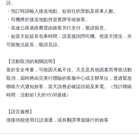
諒。
・預訂時請輸入接送地點、欲前往的景點及搭車人數。
・司機將於接送地點持迎賓牌等候旅客。
・高速公路過路費需由旅客另行支付，敬請留意。
・如當天欲延長包車時間，請直接詢問司機。視當天情況，亦
可能無法延長，敬請見諒。
【活動取消的相關說明】
基於安全考量，可能因天氣不佳、天災及其他因素而導致活動
取消，屆時將由完美行體驗的客服中心或主辦單位，透過緊急
聯絡方式通知旅客，當天請務必確認信箱及來電。（預計聯絡
時間：活動前1天的15:00過後）
【語言服務】
僅接待能使用日語溝通，或有翻譯導遊隨行的旅客