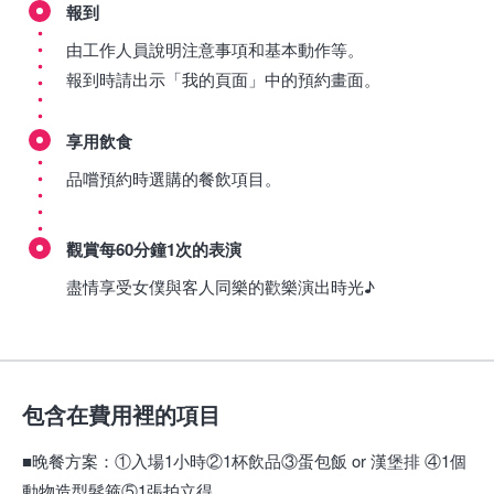
報到
由工作人員說明注意事項和基本動作等。
報到時請出示「我的頁面」中的預約畫面。
享用飲食
品嚐預約時選購的餐飲項目。
觀賞每60分鐘1次的表演
盡情享受女僕與客人同樂的歡樂演出時光♪
包含在費用裡的項目
■晚餐方案：①入場1小時②1杯飲品③蛋包飯 or 漢堡排 ④1個
動物造型髮箍⑤1張拍立得