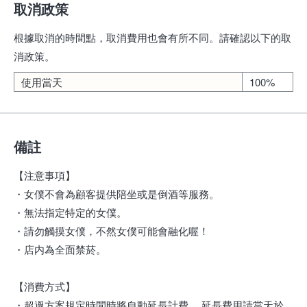
取消政策
根據取消的時間點，取消費用也會有所不同。請確認以下的取
消政策。
使用當天
100%
備註
【注意事項】
・女僕不會為顧客提供陪坐或是倒酒等服務。
・無法指定特定的女僕。
・請勿觸摸女僕，不然女僕可能會融化喔！
・店内為全面禁菸。
【消費方式】
・超過方案規定時間時將自動延長計費。 延長費用請當天於