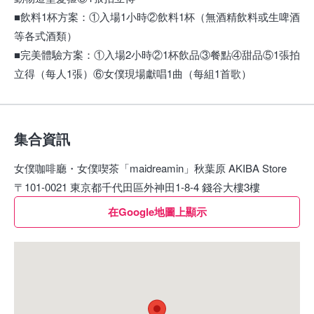
■飲料1杯方案：①入場1小時②飲料1杯（無酒精飲料或生啤酒
等各式酒類）
■完美體驗方案：①入場2小時②1杯飲品③餐點④甜品⑤1張拍
立得（每人1張）⑥女僕現場獻唱1曲（每組1首歌）
集合資訊
女僕咖啡廳・女僕喫茶「maidreamin」秋葉原 AKIBA Store
〒101-0021 東京都千代田區外神田1-8-4 錢谷大樓3樓
在Google地圖上顯示