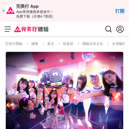
完美行 App
打開
App專用優惠券發放中！
免費下載（評價4.7顆星)
完美行體驗
關東
東京
秋葉原
體驗日本文化
女僕咖啡