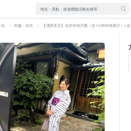
文化
和服・浴衣
【淺草本店】浴衣外拍方案（含1小時50張相片）+