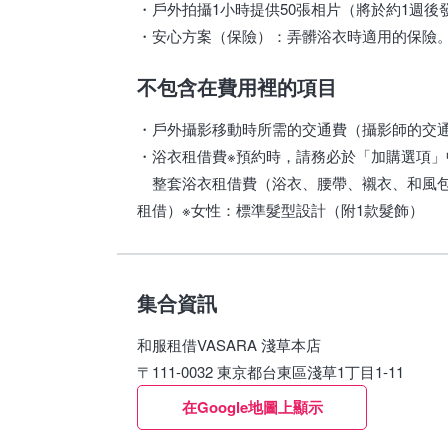
・戶外拍攝1小時提供50張相片（將於約1週
・安心方案（保險）：弄髒浴衣時適用的保險
不包含在費用裡的項目
・戶外攝影移動時所需的交通費（攝影師的交
・浴衣租借費※預約時，請務必於「加購選項
整套浴衣租借費（浴衣、腰帶、襯衣、和風包
租借）※女性：標準髮型設計（附1款髮飾）
集合資訊
和服租借VASARA 淺草本店
〒111-0032 東京都台東區淺草1丁目1-11
在Google地圖上顯示