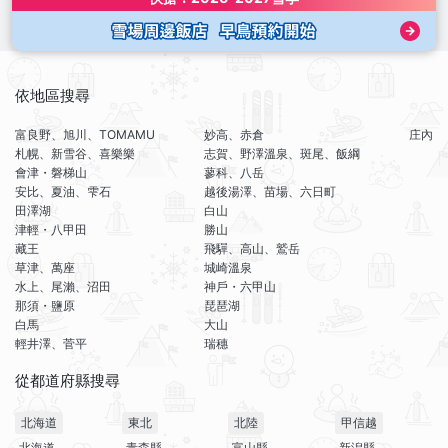
依地區搜尋
富良野、旭川、TOMAMU
妙高、赤倉
庄內
札幌、新雪谷、喜樂樂
志賀、野澤溫泉、斑尾、飯綱
會津・磐梯山
蓼科、八岳
安比、夏油、雫石
越後湯澤、苗場、六日町
田澤湖
白山
津輕・八甲田
勝山
藏王
飛驒、高山、鷲岳
草津、萬座
城崎溫泉
水上、尾瀨、沼田
神戶・六甲山
那須・鹽原
琵琶湖
白馬
大山
輕井澤、菅平
瑞穗
從都道府縣搜尋
北海道
東北
北陸
甲信越
北海道
青森縣
富山縣
新潟縣