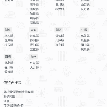
岩手縣
石川縣
山梨縣
宮城縣
福井縣
長野縣
秋田縣
山形縣
福島縣
關東
東海
關西
中國
栃木縣
岐阜縣
滋賀縣
鳥取縣
群馬縣
静岡縣
兵庫縣
島根縣
埼玉縣
愛知縣
奈良縣
岡山縣
三重縣
廣島縣
四國
九州
德島縣
佐賀縣
香川縣
大分縣
愛媛縣
依特色搜尋
外語滑雪課程(滑雪教學)
親子同樂
溫泉
可以長距離滑行