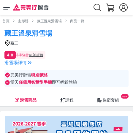
首頁
山形縣
藏王溫泉滑雪場
商品一覽
藏王溫泉滑雪場
藏王
4.8
非常滿意
41則 評價
滑雪場詳情
完美行滑雪
特別價格
當天
僅需用智慧型手機
即可輕鬆體驗
滑雪商品
課程
住宿套組