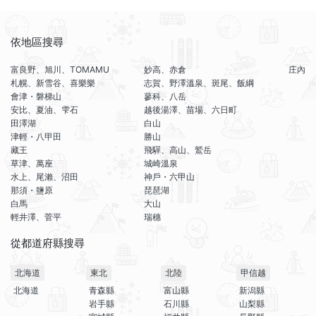
依地區搜尋
富良野、旭川、TOMAMU
妙高、赤倉
庄內
札幌、新雪谷、喜樂樂
志賀、野澤溫泉、斑尾、飯綱
會津・磐梯山
蓼科、八岳
安比、夏油、雫石
越後湯澤、苗場、六日町
田澤湖
白山
津輕・八甲田
勝山
藏王
飛驒、高山、鷲岳
草津、萬座
城崎溫泉
水上、尾瀨、沼田
神戶・六甲山
那須・鹽原
琵琶湖
白馬
大山
輕井澤、菅平
瑞穗
從都道府縣搜尋
北海道
東北
北陸
甲信越
北海道
青森縣
富山縣
新潟縣
岩手縣
石川縣
山梨縣