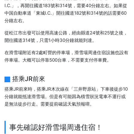
I.C.」，再開往國道183號和314號，需要40分鐘左右。如果從
中国自動車道「東城I.C.」開往國道182號和314號的話需要60
分鐘左右。
從松江市出發可以使用高速公路，經由縣道24號和25號之後，
開往國道314號，只需1小時30分鐘就能到達。
在滑雪場附近有2處町營的停車場，滑雪場周邊住宿設施也設有
停車場。大概可以停靠500台車，不需要支付停車費。
搭乘JR前來
搭乘JR前來時，搭乘JR木次線在「三井野原站」下車後徒步10
分鐘就能抵達滑雪場。但是有可能因為積雪狀況電車不運行或
是無法徒步行走。需要提前確認天氣預報唷。
事先確認好滑雪場周邊住宿！