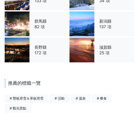
133 項
34 項
群馬縣
新潟縣
82 項
137 項
長野縣
滋賀縣
172 項
25 項
推薦的標籤一覽
# 雙板滑雪＆單板滑雪
# 活動
# 溫泉
# 餐食
# 觀光景點