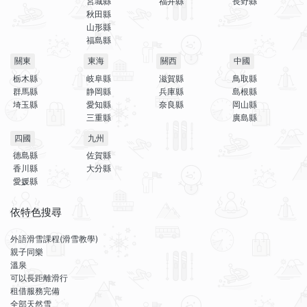
宮城縣
福井縣
長野縣
秋田縣
山形縣
福島縣
關東
東海
關西
中國
栃木縣
岐阜縣
滋賀縣
鳥取縣
群馬縣
静岡縣
兵庫縣
島根縣
埼玉縣
愛知縣
奈良縣
岡山縣
三重縣
廣島縣
四國
九州
德島縣
佐賀縣
香川縣
大分縣
愛媛縣
依特色搜尋
外語滑雪課程(滑雪教學)
親子同樂
溫泉
可以長距離滑行
租借服務完備
全部天然雪