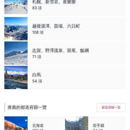
札幌、新雪谷、喜樂樂
83 項
越後湯澤、苗場、六日町
108 項
志賀、野澤溫泉、斑尾、飯綱
71 項
白馬
54 項
推薦的都道府縣一覽
都道府縣一覧
北海道
岩手縣