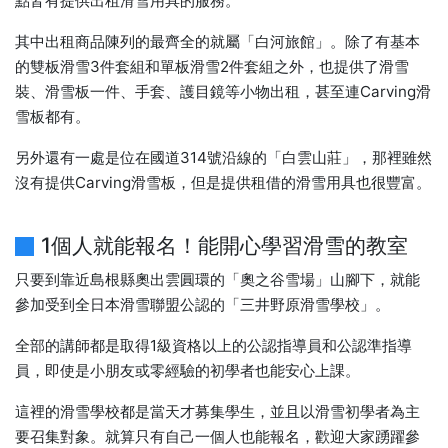
點皆有提供出租滑雪用具的服務。
其中出租商品陳列的最齊全的就屬「白河旅館」。除了有基本
的雙板滑雪3件套組和單板滑雪2件套組之外，也提供了滑雪
裝、滑雪板一件、手套、護目鏡等小物出租，甚至連Carving滑
雪板都有。
另外還有一處是位在國道314號沿線的「白雲山莊」，那裡雖然
沒有提供Carving滑雪板，但是提供租借的滑雪用具也很豐富。
1個人就能報名！能開心學習滑雪的教室
只要到靠近島根縣奧出雲圓環的「奧之谷雪場」山腳下，就能
參加受到全日本滑雪聯盟公認的「三井野原滑雪學校」。
全部的講師都是取得1級資格以上的公認指導員和公認準指導
員，即使是小朋友或零經驗的初學者也能安心上課。
這裡的滑雪學校都是當天才募集學生，並且以滑雪初學者為主
要召集對象。就算只有自己一個人也能報名，歡迎大家踴躍參