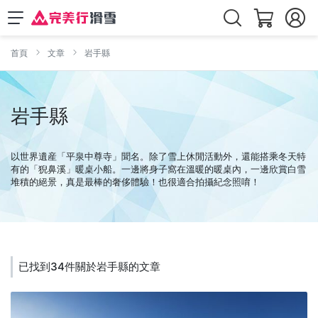
首頁
文章
岩手縣
岩手縣
以世界遺産「平泉中尊寺」聞名。除了雪上休閒活動外，還能搭乘冬天特
有的「猊鼻溪」暖桌小船。一邊將身子窩在溫暖的暖桌內，一邊欣賞白雪
堆積的絕景，真是最棒的奢侈體驗！也很適合拍攝紀念照唷！
已找到34件關於岩手縣的文章