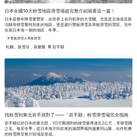
日本全國10大粉雪地區滑雪場超完整介紹就看這一篇！
日本是整年降雪量豐富，在世界上名列前茅的大雪國。尤其是北海道及新
潟縣等積雪量特別多的地區，更是盛行雙板滑雪及單板滑雪的雪區。另外
在靠日本海一側的地區，冬季...
# 雙板滑雪＆單板滑雪
札幌、新雪谷、喜樂樂
岩手縣
找粉雪到東北岩手就對了——「岩手縣」粉雪滑雪場完全指南
岩手縣位於日本的東北部，1日可觀測到的積雪量厚達近2公尺，享譽雪國
之名。每至冬季，從日本海方向吹來的濕潤季風跨越奧羽山脈，化作乾爽
的粉雪降至整片區域並形成...