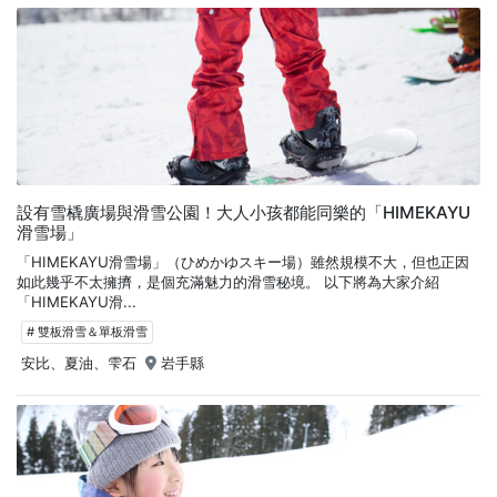
設有雪橇廣場與滑雪公園！大人小孩都能同樂的「HIMEKAYU
滑雪場」
「HIMEKAYU滑雪場」（ひめかゆスキー場）雖然規模不大，但也正因
如此幾乎不太擁擠，是個充滿魅力的滑雪秘境。 以下將為大家介紹
「HIMEKAYU滑...
# 雙板滑雪＆單板滑雪
安比、夏油、雫石
岩手縣