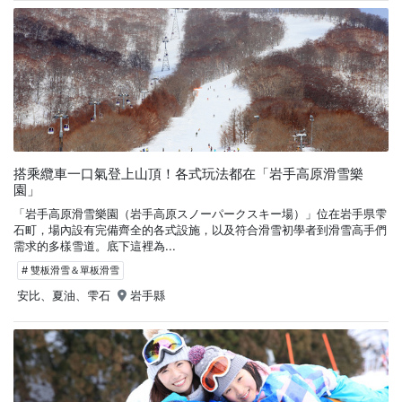
搭乘纜車一口氣登上山頂！各式玩法都在「岩手高原滑雪樂
園」
「岩手高原滑雪樂園（岩手高原スノーパークスキー場）」位在岩手県雫
石町，場內設有完備齊全的各式設施，以及符合滑雪初學者到滑雪高手們
需求的多樣雪道。底下這裡為...
# 雙板滑雪＆單板滑雪
安比、夏油、雫石
岩手縣