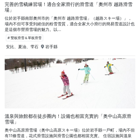
完善的雪橇練習場！適合全家滑行的滑雪道「奧州市 越路滑雪
場」
位於岩手縣南部奧州市的「奧州市 越路滑雪場」（越路スキー場）」，
場內不但可享受到絕佳的粉雪雪質，適合全家大小滑行的簡易雪道設計也
是這個市營滑雪場的魅力。以...
# 雙板滑雪＆單板滑雪
安比、夏油、雫石
岩手縣
溫泉與旅館都在徒步圈內！設備也相當充實的「奥中山高原滑
雪場」
奥中山高原滑雪場（奥中山高原スキー場）位於岩手縣一戶町，場內不但
有11條雪道，花式滑雪設施與滑雪公園也都相當充實。 住宿設施與溫泉