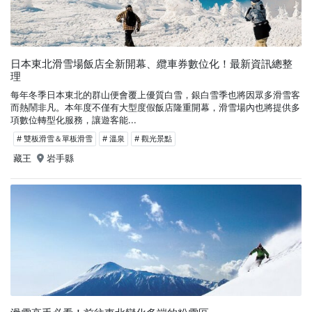
日本東北滑雪場飯店全新開幕、纜車券數位化！最新資訊總整
理
每年冬季日本東北的群山便會覆上優質白雪，銀白雪季也將因眾多滑雪客
而熱鬧非凡。本年度不僅有大型度假飯店隆重開幕，滑雪場內也將提供多
項數位轉型化服務，讓遊客能...
# 雙板滑雪＆單板滑雪
# 溫泉
# 觀光景點
藏王
岩手縣