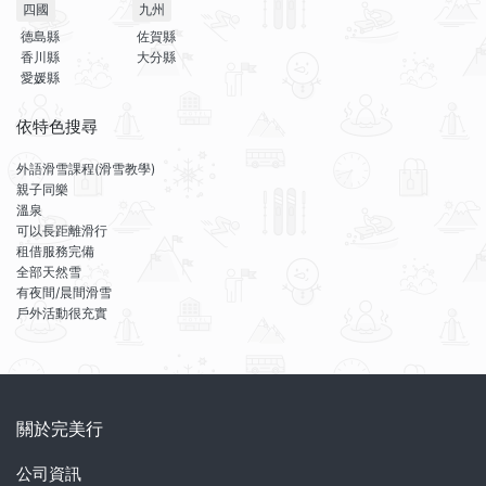
四國
九州
德島縣
佐賀縣
香川縣
大分縣
愛媛縣
依特色搜尋
外語滑雪課程(滑雪教學)
親子同樂
溫泉
可以長距離滑行
租借服務完備
全部天然雪
有夜間/晨間滑雪
戶外活動很充實
關於完美行
公司資訊