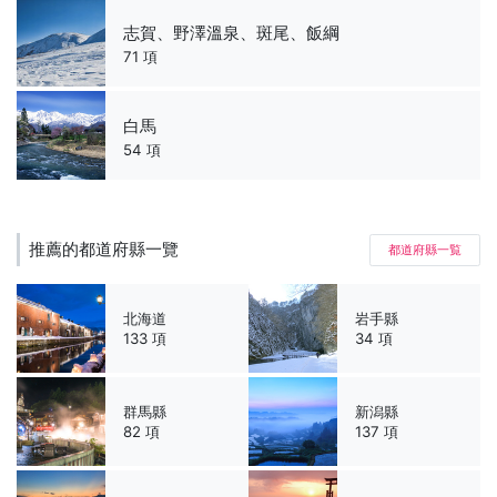
志賀、野澤溫泉、斑尾、飯綱
71 項
白馬
54 項
推薦的都道府縣一覽
都道府縣一覧
北海道
岩手縣
133 項
34 項
群馬縣
新潟縣
82 項
137 項