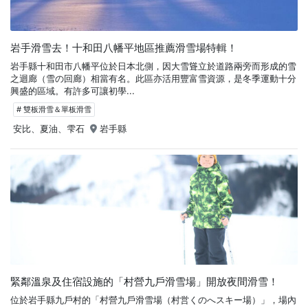
岩手滑雪去！十和田八幡平地區推薦滑雪場特輯！
岩手縣十和田市八幡平位於日本北側，因大雪聳立於道路兩旁而形成的雪
之迴廊（雪の回廊）相當有名。此區亦活用豐富雪資源，是冬季運動十分
興盛的區域。有許多可讓初學...
# 雙板滑雪＆單板滑雪
安比、夏油、雫石
岩手縣
緊鄰溫泉及住宿設施的「村營九戶滑雪場」開放夜間滑雪！
位於岩手縣九戶村的「村營九戶滑雪場（村営くのへスキー場）」，場內