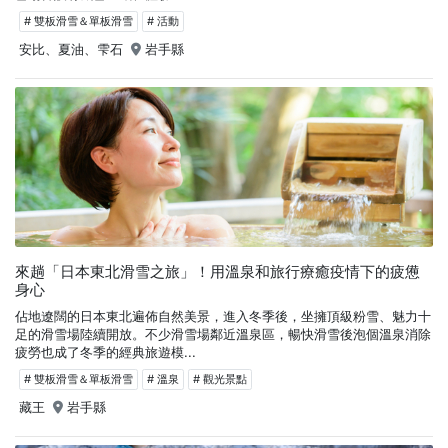
# 雙板滑雪＆單板滑雪
# 活動
安比、夏油、雫石
岩手縣
來趟「日本東北滑雪之旅」！用溫泉和旅行療癒疫情下的疲憊
身心
佔地遼闊的日本東北遍佈自然美景，進入冬季後，坐擁頂級粉雪、魅力十
足的滑雪場陸續開放。不少滑雪場鄰近溫泉區，暢快滑雪後泡個溫泉消除
疲勞也成了冬季的經典旅遊模...
# 雙板滑雪＆單板滑雪
# 溫泉
# 觀光景點
藏王
岩手縣