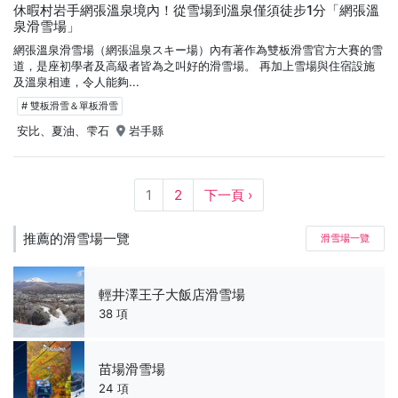
休暇村岩手網張溫泉境內！從雪場到溫泉僅須徒步1分「網張溫
泉滑雪場」
網張溫泉滑雪場（網張温泉スキー場）內有著作為雙板滑雪官方大賽的雪
道，是座初學者及高級者皆為之叫好的滑雪場。 再加上雪場與住宿設施
及溫泉相連，令人能夠...
# 雙板滑雪＆單板滑雪
安比、夏油、雫石
岩手縣
1
2
下一頁 ›
推薦的滑雪場一覽
滑雪場一覽
輕井澤王子大飯店滑雪場
38 項
苗場滑雪場
24 項