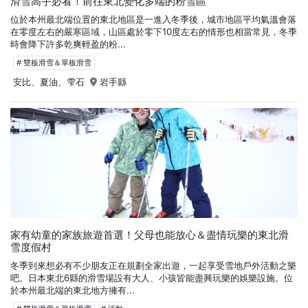
滑雪高手必看！前往東北變化多端的粉雪區
位於本州最北端位置的東北地區是一進入冬季後，城市地區平均氣溫會落
在零度左右的嚴寒區域，山區處於零下10度左右的情形也相當常見，冬季
時會降下許多乾爽輕盈的粉...
# 雙板滑雪＆單板滑雪
安比、夏油、雫石
岩手縣
家有幼童的家族旅遊首選！父母也能放心＆盡情玩樂的東北滑
雪度假村
冬季到來想必有不少朋友正在規劃全家出遊，一起享受雪地戶外活動之樂
吧。日本東北6縣的滑雪場設有大人、小孩皆能盡興玩樂的娛樂設施。位
於本州最北端的東北地方擁有...