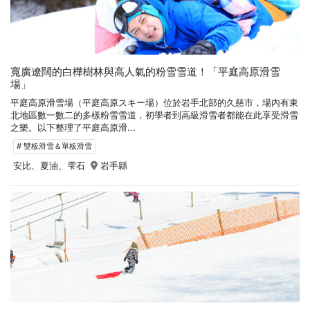
寬廣遼闊的白樺樹林與高人氣的粉雪雪道！「平庭高原滑雪
場」
平庭高原滑雪場（平庭高原スキー場）位於岩手北部的久慈市，場內有東
北地區數一數二的多樣粉雪雪道，初學者到高級滑雪者都能在此享受滑雪
之樂。以下整理了平庭高原滑...
# 雙板滑雪＆單板滑雪
安比、夏油、雫石
岩手縣