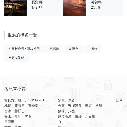
長野縣
滋賀縣
172 項
25 項
推薦的標籤一覽
# 雙板滑雪＆單板滑雪
# 活動
# 溫泉
# 餐食
# 觀光景點
依地區搜尋
富良野、旭川、TOMAMU
妙高、赤倉
庄內
札幌、新雪谷、喜樂樂
志賀、野澤溫泉、斑尾、飯綱
會津・磐梯山
蓼科、八岳
安比、夏油、雫石
越後湯澤、苗場、六日町
田澤湖
白山