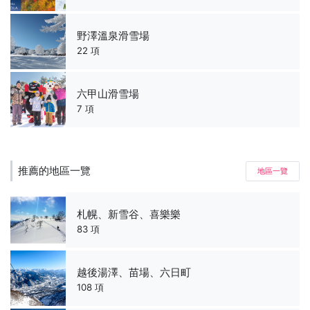
野澤溫泉滑雪場
22 項
六甲山滑雪場
7 項
推薦的地區一覽
地區一覽
札幌、新雪谷、喜樂樂
83 項
越後湯澤、苗場、六日町
108 項