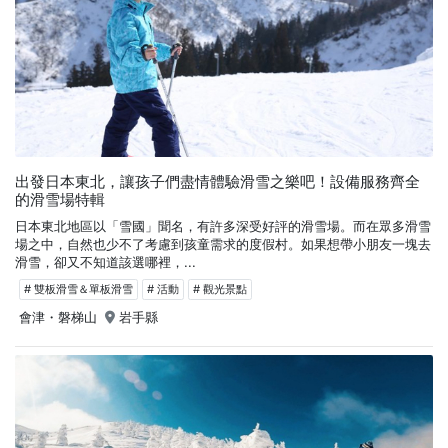
出發日本東北，讓孩子們盡情體驗滑雪之樂吧！設備服務齊全
的滑雪場特輯
日本東北地區以「雪國」聞名，有許多深受好評的滑雪場。而在眾多滑雪
場之中，自然也少不了考慮到孩童需求的度假村。如果想帶小朋友一塊去
滑雪，卻又不知道該選哪裡，...
# 雙板滑雪＆單板滑雪
# 活動
# 觀光景點
會津・磐梯山
岩手縣