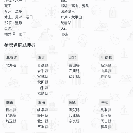
津輕・八甲田
勝山
藏王
飛驒、高山、鷲岳
草津、萬座
城崎溫泉
水上、尾瀨、沼田
神戶・六甲山
那須・鹽原
琵琶湖
白馬
大山
輕井澤、菅平
瑞穗
從都道府縣搜尋
北海道
東北
北陸
甲信越
北海道
青森縣
富山縣
新潟縣
岩手縣
石川縣
山梨縣
宮城縣
福井縣
長野縣
秋田縣
山形縣
福島縣
關東
東海
關西
中國
栃木縣
岐阜縣
滋賀縣
鳥取縣
群馬縣
静岡縣
兵庫縣
島根縣
埼玉縣
愛知縣
奈良縣
岡山縣
三重縣
廣島縣