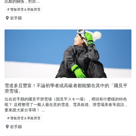
比鄰的關係，對於...
# 雙板滑雪＆單板滑雪
岩手縣
雪道多且豐富！不論初學者或高級者都能樂在其中的「國見平
滑雪場」
位在岩手縣的國見平滑雪場（国見平スキー場），裡頭有什麼樣的特色
呢？ 這裡整理了一般人最在意的雪道、雪具租借、滑雪場美食等資訊，
要來跟大家分享唷！ ...
# 雙板滑雪＆單板滑雪
岩手縣