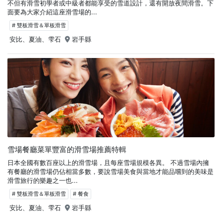
不但有滑雪初學者或中級者都能享受的雪道設計，還有開放夜間滑雪。下
面要為大家介紹這座滑雪場的...
# 雙板滑雪＆單板滑雪
安比、夏油、雫石
岩手縣
雪場餐廳菜單豐富的滑雪場推薦特輯
日本全國有數百座以上的滑雪場，且每座雪場規模各異。 不過雪場內擁
有餐廳的滑雪場仍佔相當多數，要說雪場美食與當地才能品嚐到的美味是
滑雪旅行的樂趣之一也...
# 雙板滑雪＆單板滑雪
# 餐食
安比、夏油、雫石
岩手縣