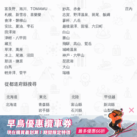
富良野、旭川、TOMAMU
妙高、赤倉
庄內
札幌、新雪谷、喜樂樂
志賀、野澤溫泉、斑尾、飯綱
會津・磐梯山
蓼科、八岳
安比、夏油、雫石
越後湯澤、苗場、六日町
田澤湖
白山
津輕・八甲田
勝山
藏王
飛驒、高山、鷲岳
草津、萬座
城崎溫泉
水上、尾瀨、沼田
神戶・六甲山
那須・鹽原
琵琶湖
白馬
大山
輕井澤、菅平
瑞穗
從都道府縣搜尋
北海道
東北
北陸
甲信越
北海道
青森縣
富山縣
新潟縣
岩手縣
石川縣
山梨縣
宮城縣
福井縣
長野縣
秋田縣
查看滑雪場優惠
山形縣
福島縣