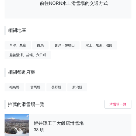
前往NORN水上滑雪場的交通方式
相關地區
草津、萬座
白馬
會津・磐梯山
水上、尾瀨、沼田
越後湯澤、苗場、六日町
相關都道府縣
福島縣
群馬縣
長野縣
新潟縣
推薦的滑雪場一覽
滑雪場一覽
輕井澤王子大飯店滑雪場
38 項