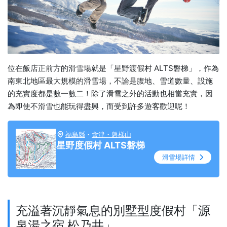
位在飯店正前方的滑雪場就是「星野渡假村 ALTS磐梯」，作為
南東北地區最大規模的滑雪場，不論是腹地、雪道數量、設施
的充實度都是數一數二！除了滑雪之外的活動也相當充實，因
為即使不滑雪也能玩得盡興，而受到許多遊客歡迎呢！
福島縣
・
會津・磐梯山
星野度假村 ALTS磐梯
滑雪場詳情
充溢著沉靜氣息的別墅型度假村「源
泉湯之宿 松乃井」