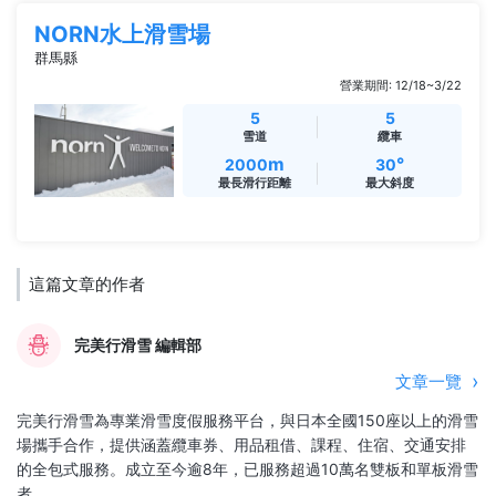
NORN水上滑雪場
群馬縣
營業期間: 12/18~3/22
5
5
雪道
纜車
m
°
2000
30
最長滑行距離
最大斜度
這篇文章的作者
完美行滑雪 編輯部
文章一覽
完美行滑雪為專業滑雪度假服務平台，與日本全國150座以上的滑雪
場攜手合作，提供涵蓋纜車券、用品租借、課程、住宿、交通安排
的全包式服務。成立至今逾8年，已服務超過10萬名雙板和單板滑雪
者。