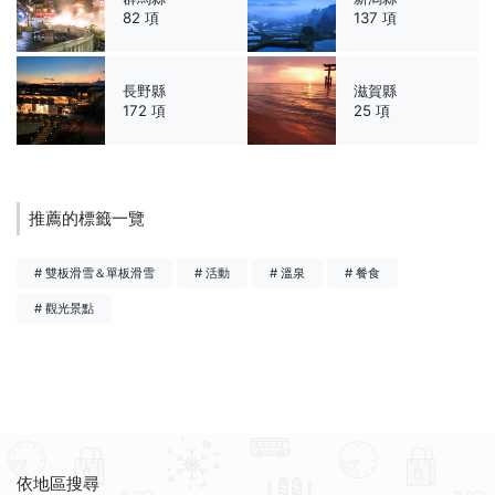
82 項
137 項
長野縣
滋賀縣
172 項
25 項
推薦的標籤一覽
# 雙板滑雪＆單板滑雪
# 活動
# 溫泉
# 餐食
# 觀光景點
依地區搜尋