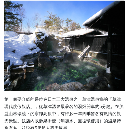
第一個要介紹的是位在日本三大溫泉之一草津溫泉鄉的「草津
現代度假飯店」，從草津溫泉最著名的湯畑開車約5分鐘。在茂
盛山林環繞下的寧靜高原中，有許多一年四季皆各有風情的觀
光景點。飯店內以源泉掛流（無加水、無循環使用）的溫泉特
別有名，並設有5座私人露天風呂。