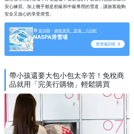
安心練習。加上幾乎都是初級和中級專用的雪道，讓旅客能夠
安全又放心的享受滑雪。
新潟縣
・
越後湯澤、苗場、六日町
NASPA滑雪場
滑雪場詳情
帶小孩還要大包小包太辛苦！免稅商
品就用「完美行購物」輕鬆購買