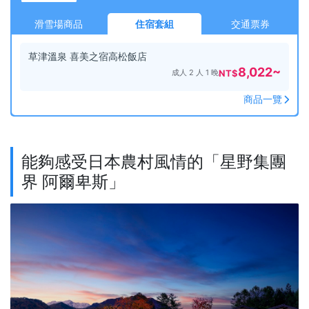
滑雪場商品
住宿套組
交通票券
草津溫泉 喜美之宿高松飯店
8,022
~
成人 2 人 1 晚
NT$
商品一覽
能夠感受日本農村風情的「星野集團
界 阿爾卑斯」