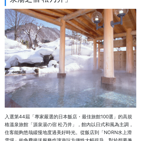
入選第44屆「專家嚴選的日本飯店・最佳旅館100選」的高規
格溫泉旅館「源泉湯の宿 松乃井」，館內以日式和風為主調，
住客能夠悠哉緩慢地度過美好時光。從飯店到「NORN水上滑
雪場」的免費接送服務也讓遊玩方便性大幅提升，對於想要兼