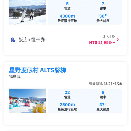
5
7
雪道
纜車
m
°
4300
30
最長滑行距離
最大斜度
2 人1 晚
飯店+纜車券
NT$ 21,953〜
星野度假村 ALTS磐梯
福島縣
營業期間: 12/23~3/26
22
8
雪道
纜車
m
°
2500
37
最長滑行距離
最大斜度