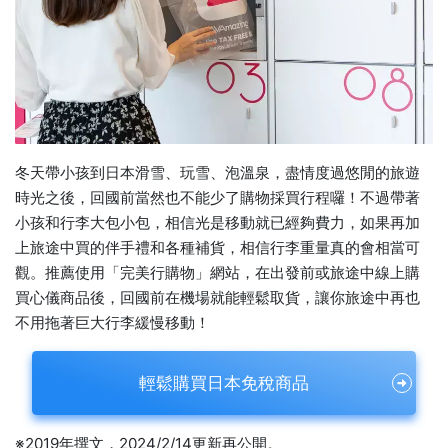
冬天帶小孩到日本滑雪、玩雪、泡溫泉，盡情度過悠閒的旅遊
時光之後，回國前當然也不能少了購物採買行程囉！不過帶著
小孩和行李大包小包，相信光是移動就已經夠費力，如果再加
上旅途中買的伴手禮和各種補貨，相信行李重量真的會相當可
觀。推薦使用「完美行購物」網站，在出發前或旅途中線上購
買心儀商品後，回國前在機場就能輕鬆取貨，讓你旅途中再也
不用拖著巨大行李緩慢移動！
輕鬆購買日本免稅商品
※2019年撰文，2024/2/14更新再公開。