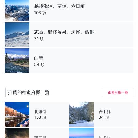
越後湯澤、苗場、六日町
108 項
志賀、野澤溫泉、斑尾、飯綱
71 項
白馬
54 項
推薦的都道府縣一覽
都道府縣一覧
北海道
岩手縣
133 項
34 項
群馬縣
新潟縣