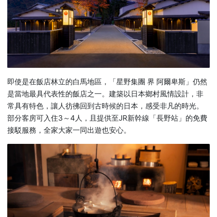
即使是在飯店林立的白馬地區，「星野集團 界 阿爾卑斯」仍然
是當地最具代表性的飯店之一。建築以日本鄉村風情設計，非
常具有特色，讓人彷彿回到古時候的日本，感受非凡的時光。
部分客房可入住3～4人，且提供至JR新幹線「長野站」的免費
接駁服務，全家大家一同出遊也安心。