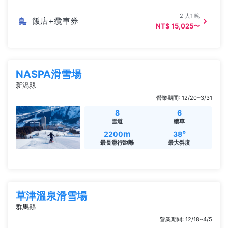
2 人1 晚
飯店+纜車券
NT$ 15,025〜
NASPA滑雪場
新潟縣
營業期間: 12/20~3/31
8
6
雪道
纜車
m
°
2200
38
最長滑行距離
最大斜度
草津溫泉滑雪場
群馬縣
營業期間: 12/18~4/5