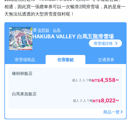
相通，因此買一張纜車券可以一次暢滑2間滑雪場，真的是座一
天無法玩透透的大型滑雪度假村呢！
長野縣
・
白馬
HAKUBA VALLEY 白馬五龍滑雪場
滑雪場詳情
滑雪場商品
住宿套組
交通票券
橡樹林飯店
4,558
~
成人 2 人 1 晚
NT$
白馬東急飯店
8,022
~
成人 2 人 1 晚
NT$
商品一覽