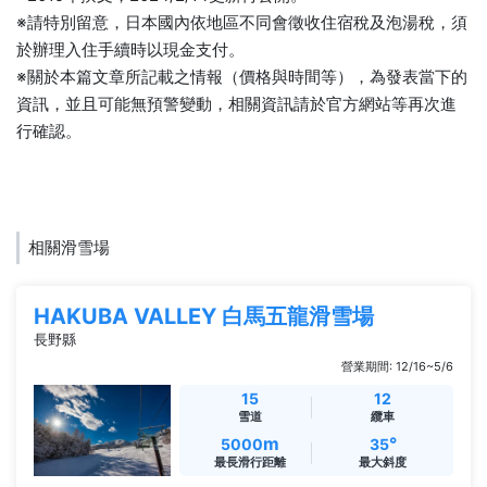
※請特別留意，日本國內依地區不同會徵收住宿稅及泡湯稅，須
於辦理入住手續時以現金支付。
※關於本篇文章所記載之情報（價格與時間等），為發表當下的
資訊，並且可能無預警變動，相關資訊請於官方網站等再次進
行確認。
相關滑雪場
HAKUBA VALLEY 白馬五龍滑雪場
長野縣
營業期間: 12/16~5/6
15
12
雪道
纜車
m
°
5000
35
最長滑行距離
最大斜度