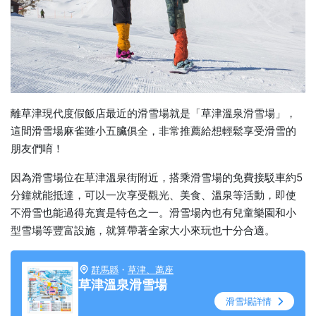
離草津現代度假飯店最近的滑雪場就是「草津溫泉滑雪場」，
這間滑雪場麻雀雖小五臟俱全，非常推薦給想輕鬆享受滑雪的
朋友們唷！
因為滑雪場位在草津溫泉街附近，搭乘滑雪場的免費接駁車約5
分鐘就能抵達，可以一次享受觀光、美食、溫泉等活動，即使
不滑雪也能過得充實是特色之一。滑雪場內也有兒童樂園和小
型雪場等豐富設施，就算帶著全家大小來玩也十分合適。
群馬縣
・
草津、萬座
草津溫泉滑雪場
滑雪場詳情