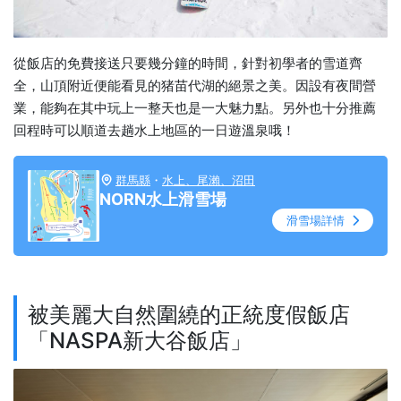
從飯店的免費接送只要幾分鐘的時間，針對初學者的雪道齊
全，山頂附近便能看見的猪苗代湖的絕景之美。因設有夜間營
業，能夠在其中玩上一整天也是一大魅力點。另外也十分推薦
回程時可以順道去趟水上地區的一日遊溫泉哦！
群馬縣
・
水上、尾瀨、沼田
NORN水上滑雪場
滑雪場詳情
被美麗大自然圍繞的正統度假飯店
「NASPA新大谷飯店」