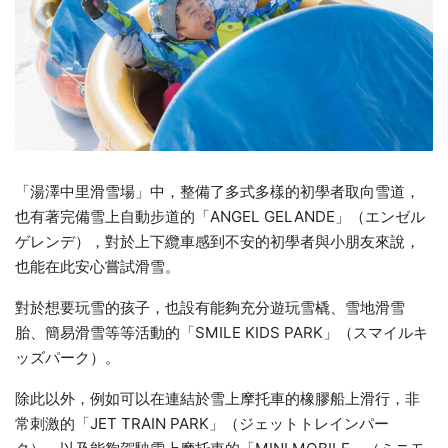
「湯澤中里滑雪場」中，整備了多式多樣的初學者取向雪道，
也有著完備雪上自動步道的「ANGEL GELANDE」（エンゼル
ゲレンデ），對於上下纜車感到不安的初學者與小朋友來說，
也能在此安心嘗試滑雪。
對於想要玩雪的孩子，也設有能夠充分遊玩雪橇、雪地滑雪
胎、簡易滑雪等等活動的「SMILE KIDS PARK」（スマイルキ
ッズパーク）。
除此以外，例如可以在連結於雪上摩托車的橡膠船上滑行，非
常刺激的「JET TRAIN PARK」（ジェットトレインパー