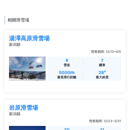
相關滑雪場
湯澤高原滑雪場
新潟縣
營業期間: 12/13~4/5
8
7
雪道
纜車
m
°
5000
28
最長滑行距離
最大斜度
岩原滑雪場
新潟縣
營業期間: 12/23~3/31
20
11