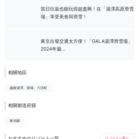
當日往返也能玩得超盡興！在「湯澤高原滑雪
場」享受美食與滑雪！
東京出發交通太方便！「GALA湯澤滑雪場」
2024年最...
相關地區
越後湯澤、苗場、六日町
相關都道府縣
新潟縣
おすすめのリゾート一覧
リゾート一覧へ