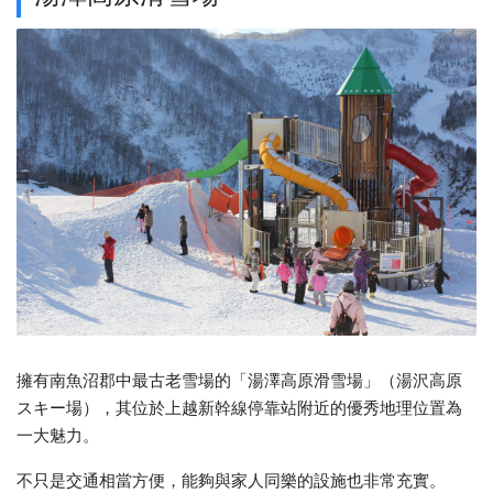
擁有南魚沼郡中最古老雪場的「湯澤高原滑雪場」（湯沢高原
スキー場），其位於上越新幹線停靠站附近的優秀地理位置為
一大魅力。
不只是交通相當方便，能夠與家人同樂的設施也非常充實。