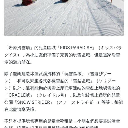
「岩原滑雪場」的兒童區域「KIDS PARADISE」（キッズパラ
ダイス），為小朋友們準備了充實的玩雪區域，也是這家滑雪
場的魅力所在。
除了能夠建造冰屋及溜滑梯的「玩雪區域」（雪遊びゾー
ン），和可以乘坐各式各樣雪盆的「雪盆區域」（ソリゾー
ン）以外，還有能夠於與雪上摩托車連結的雪盆上馳騁雪地的
「CRADLE號」（クレイドル号），以及能於雪上遊玩的兒童
公園「SNOW STRIDER」（スノーストライダー）等等，都能
在此盡情享受哦。
不只有提供玩雪專用的兒童雪靴租借，小朋友們想要嘗試滑雪