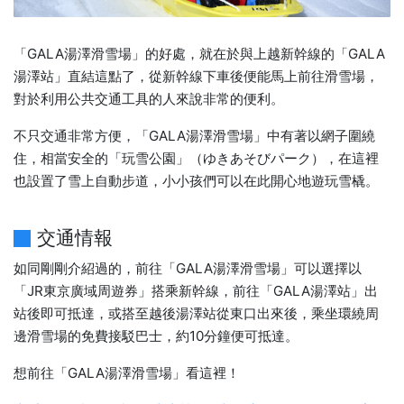
「GALA湯澤滑雪場」的好處，就在於與上越新幹線的「GALA
湯澤站」直結這點了，從新幹線下車後便能馬上前往滑雪場，
對於利用公共交通工具的人來說非常的便利。
不只交通非常方便，「GALA湯澤滑雪場」中有著以網子圍繞
住，相當安全的「玩雪公園」（ゆきあそびパーク），在這裡
也設置了雪上自動步道，小小孩們可以在此開心地遊玩雪橇。
交通情報
如同剛剛介紹過的，前往「GALA湯澤滑雪場」可以選擇以
「JR東京廣域周遊券」搭乘新幹線，前往「GALA湯澤站」出
站後即可抵達，或搭至越後湯澤站從東口出來後，乘坐環繞周
邊滑雪場的免費接駁巴士，約10分鐘便可抵達。
想前往「GALA湯澤滑雪場」看這裡！