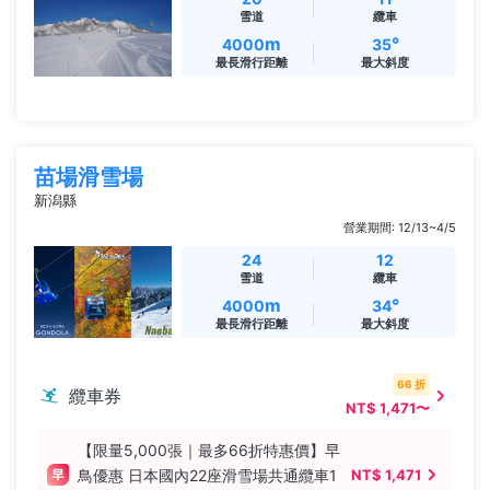
雪道
纜車
m
°
4000
35
最長滑行距離
最大斜度
苗場滑雪場
新潟縣
營業期間: 12/13~4/5
24
12
雪道
纜車
m
°
4000
34
最長滑行距離
最大斜度
66 折
纜車券
NT$ 1,471〜
【限量5,000張｜最多66折特惠價】早
鳥優惠 日本國內22座滑雪場共通纜車1
NT$ 1,471