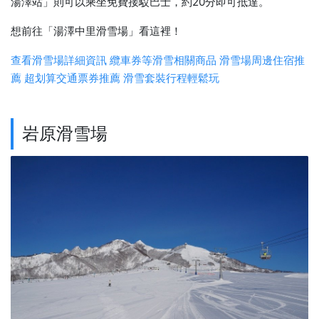
湯澤站」則可以乘坐免費接駁巴士，約20分即可抵達。
想前往「湯澤中里滑雪場」看這裡！
查看滑雪場詳細資訊
纜車券等滑雪相關商品
滑雪場周邊住宿推
薦
超划算交通票券推薦
滑雪套裝行程輕鬆玩
岩原滑雪場