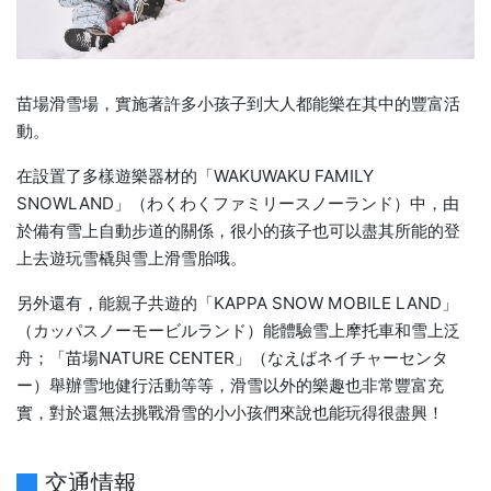
苗場滑雪場，實施著許多小孩子到大人都能樂在其中的豐富活
動。
在設置了多樣遊樂器材的「WAKUWAKU FAMILY
SNOWLAND」（わくわくファミリースノーランド）中，由
於備有雪上自動步道的關係，很小的孩子也可以盡其所能的登
上去遊玩雪橇與雪上滑雪胎哦。
另外還有，能親子共遊的「KAPPA SNOW MOBILE LAND」
（カッパスノーモービルランド）能體驗雪上摩托車和雪上泛
舟；「苗場NATURE CENTER」（なえばネイチャーセンタ
ー）舉辦雪地健行活動等等，滑雪以外的樂趣也非常豐富充
實，對於還無法挑戰滑雪的小小孩們來說也能玩得很盡興！
交通情報