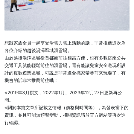
想跟家族全員一起享受滑雪與雪上活動的話，非常推薦這次為
各位介紹的越後湯澤區域滑雪場。
由於越後湯澤區域從首都圈前往相當方便，也有多數搭乘公共
交通工具就能輕鬆前往的滑雪場，還有能讓兒童安全遊玩所設
計的複數遊樂區域，可說是非常適合攜家帶眷前來玩耍了，有
機會的話非常推薦前往哦！
※2019年3月撰文，2022年1月、2023年12月27日更新再公
開。
※關於本篇文章所記載之情報（價格與時間等），為發表當下的
資訊，並且可能無預警變動，相關資訊請於官方網站等再次進
行確認。