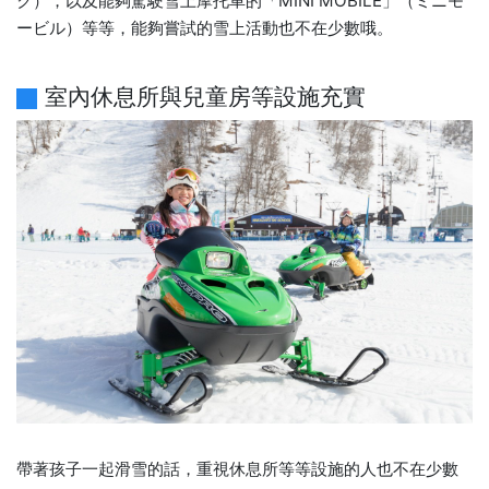
ク），以及能夠駕駛雪上摩托車的「MINI MOBILE」（ミニモ
ービル）等等，能夠嘗試的雪上活動也不在少數哦。
室內休息所與兒童房等設施充實
帶著孩子一起滑雪的話，重視休息所等等設施的人也不在少數