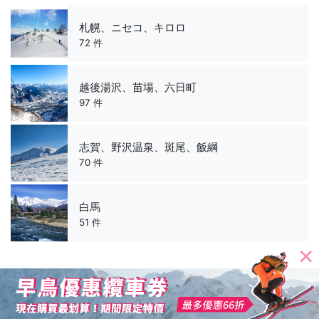
札幌、ニセコ、キロロ
72 件
越後湯沢、苗場、六日町
97 件
志賀、野沢温泉、斑尾、飯綱
70 件
白馬
51 件
おすすめの都道府県一覧
都道府県一覧へ
查看滑雪場優惠