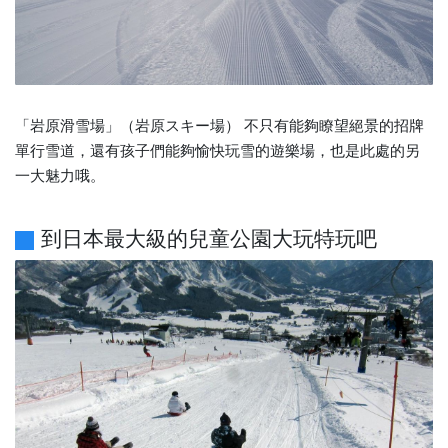
「岩原滑雪場」（岩原スキー場） 不只有能夠瞭望絕景的招牌
單行雪道，還有孩子們能夠愉快玩雪的遊樂場，也是此處的另
一大魅力哦。
到日本最大級的兒童公園大玩特玩吧