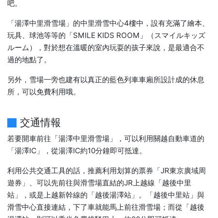
吧。
「湯澤中里滑雪場」的中里滑雪中心4樓中，設有充滿了繪本、
玩具、球池等等的「SMILE KIDS ROOM」（スマイルキッズ
ルーム），對於想在溫暖的室內玩耍的孩子來說，是最適合不
過的地點了。
另外，雪場一旁也建有以真正的藍色列車車廂所設計成的休息
所，可以免費利用哦。
交通情報
若要開車前往「湯澤中里滑雪場」，可以利用關越自動車道的
「湯澤IC」，從湯澤IC約10分鐘即可抵達。
利用公共交通工具的話，推薦利用划算的票券「JR東京廣域周
遊券」、可以先前往與滑雪場直結的JR上越線「越後中里
站」，或是上越新幹線的「越後湯澤站」。「越後中里站」與
滑雪中心直接連結，下了車就能馬上前往滑雪場；而從「越後