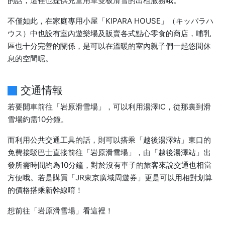
的話，這裡也提供兒童用單雙板滑雪的出租服務哦。
不僅如此，在家庭專用小屋「KIPARA HOUSE」（キッパラハ
ウス）中也設有室內遊樂場及販賣各式點心零食的商店，哺乳
區也十分完善的關係，是可以在溫暖的室內親子們一起悠閒休
息的空間呢。
交通情報
若要開車前往「岩原滑雪場」，可以利用湯澤IC，從那裏到滑
雪場約需10分鐘。
而利用公共交通工具的話，則可以搭乘「越後湯澤站」東口的
免費接駁巴士直接前往「岩原滑雪場」，由「越後湯澤站」出
發所需時間約為10分鐘，對於沒有車子的旅客來說交通也相當
方便哦。若是購買「JR東京廣域周遊券」更是可以用相對划算
的價格搭乘新幹線唷！
想前往「岩原滑雪場」看這裡！