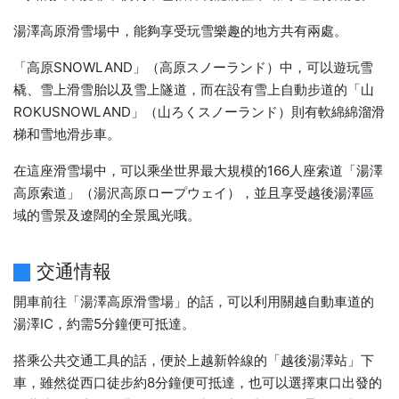
湯澤高原滑雪場中，能夠享受玩雪樂趣的地方共有兩處。
「高原SNOWLAND」（高原スノーランド）中，可以遊玩雪
橇、雪上滑雪胎以及雪上隧道，而在設有雪上自動步道的「山
ROKUSNOWLAND」（山ろくスノーランド）則有軟綿綿溜滑
梯和雪地滑步車。
在這座滑雪場中，可以乘坐世界最大規模的166人座索道「湯澤
高原索道」（湯沢高原ロープウェイ），並且享受越後湯澤區
域的雪景及遼闊的全景風光哦。
交通情報
開車前往「湯澤高原滑雪場」的話，可以利用關越自動車道的
湯澤IC，約需5分鐘便可抵達。
搭乘公共交通工具的話，便於上越新幹線的「越後湯澤站」下
車，雖然從西口徒步約8分鐘便可抵達，也可以選擇東口出發的