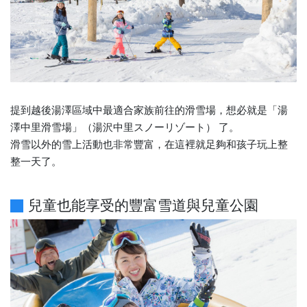
提到越後湯澤區域中最適合家族前往的滑雪場，想必就是「湯
澤中里滑雪場」（湯沢中里スノーリゾート） 了。
滑雪以外的雪上活動也非常豐富，在這裡就足夠和孩子玩上整
整一天了。
兒童也能享受的豐富雪道與兒童公園