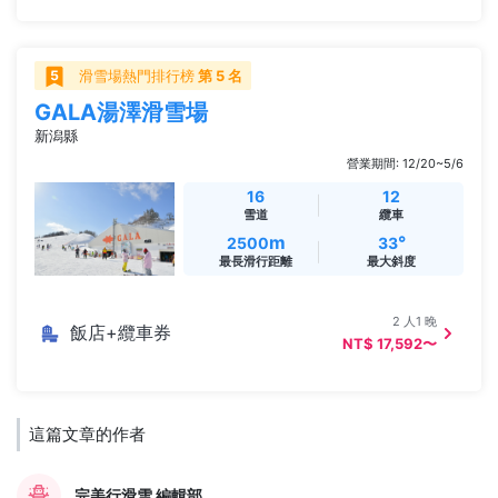
滑雪場熱門排行榜
第 5 名
GALA湯澤滑雪場
新潟縣
營業期間: 12/20~5/6
16
12
雪道
纜車
m
°
2500
33
最長滑行距離
最大斜度
2 人1 晚
飯店+纜車券
NT$ 17,592〜
這篇文章的作者
完美行滑雪 編輯部