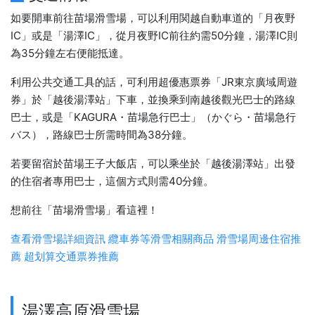
如要開車前往苗場滑雪場，可以利用関越自動車道的「月夜野
IC」或是「湯澤IC」，從月夜野IC前往約需50分鐘，湯澤IC則
為35分鐘左右便能抵達。
利用公共交通工具的話，可利用超優惠票券「JR東京廣域周遊
券」於「越後湯澤站」下車，並換乘到南越後觀光巴士的路線
巴士，或是「KAGURA・苗場急行巴士」（かぐら・苗場急行
バス），路線巴士所需時間為38分鐘。
若要留宿於苗場王子大飯店，可以乘坐於「越後湯澤站」出發
的住宿者專用巴士，這個方式則需40分鐘。
想前往「苗場滑雪場」看這裡！
查看滑雪場詳細資訊
纜車券等滑雪相關商品
滑雪場周邊住宿推
薦
超划算交通票券推薦
湯澤高原滑雪場