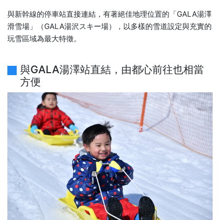
與新幹線的停車站直接連結，有著絕佳地理位置的「GALA湯澤
滑雪場」（GALA湯沢スキー場），以多樣的雪道設定與充實的
玩雪區域為最大特徵。
與GALA湯澤站直結，由都心前往也相當
方便