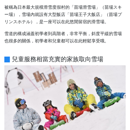
被稱為日本最大規模滑雪度假村的「苗場滑雪場」（苗場スキ
ー場），雪場內就設有大型飯店「苗場王子大飯店」（苗場プ
リンスホテル），是一座可以在此悠閒留宿的滑雪場。
雪道的構成涵蓋初學者到高階者，非常平衡，斜度平緩的雪場
也很多的關係，初學者和兒童都可以在此輕鬆享受哦。
兒童服務相當充實的家族取向雪場