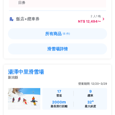
日券
2 人1 晚
飯店+纜車券
NT$ 12,494〜
所有商品
(6 件)
滑雪場詳情
湯澤中里滑雪場
新潟縣
營業期間: 12/20~3/29
17
9
雪道
纜車
m
°
2000
32
最長滑行距離
最大斜度