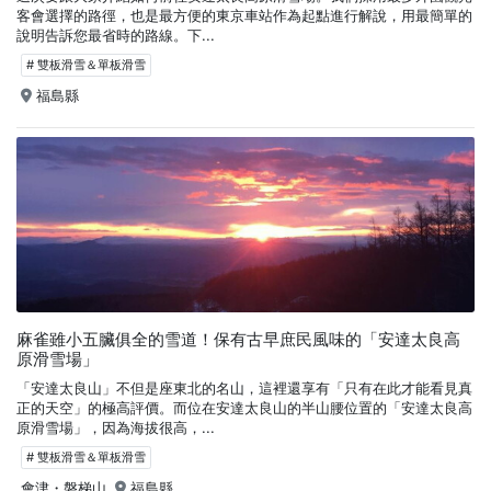
客會選擇的路徑，也是最方便的東京車站作為起點進行解說，用最簡單的
說明告訴您最省時的路線。下...
# 雙板滑雪＆單板滑雪
福島縣
麻雀雖小五臟俱全的雪道！保有古早庶民風味的「安達太良高
原滑雪場」
「安達太良山」不但是座東北的名山，這裡還享有「只有在此才能看見真
正的天空」的極高評價。而位在安達太良山的半山腰位置的「安達太良高
原滑雪場」，因為海拔很高，...
# 雙板滑雪＆單板滑雪
會津・磐梯山
福島縣