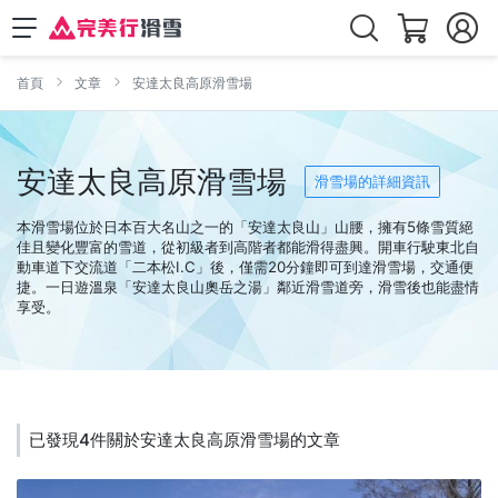
首頁
文章
安達太良高原滑雪場
安達太良高原滑雪場
滑雪場的詳細資訊
本滑雪場位於日本百大名山之一的「安達太良山」山腰，擁有5條雪質絕
佳且變化豐富的雪道，從初級者到高階者都能滑得盡興。開車行駛東北自
動車道下交流道「二本松I.C」後，僅需20分鐘即可到達滑雪場，交通便
捷。一日遊溫泉「安達太良山奧岳之湯」鄰近滑雪道旁，滑雪後也能盡情
享受。
已發現4件關於安達太良高原滑雪場的文章