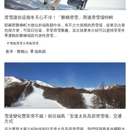
滑雪讓你這個冬天心不冷！「磐梯滑雪」周邊滑雪場特輯
耶麻郡磐梯町大致位於福島縣中央，有不少大規模的滑雪場，從東京出發
也很方便，可當日往返，享受滑雪樂趣。這次就要來介紹可以盡情享受冬
季運動的磐梯地區代表性滑雪...
# 雙板滑雪＆單板滑雪
會津・磐梯山
福島縣
雪道變化豐富滑不膩！前往福島「安達太良高原滑雪場」交通
方式
這次要跟大家介紹如何前往安達太良高原滑雪場。我們採用最多外國觀光