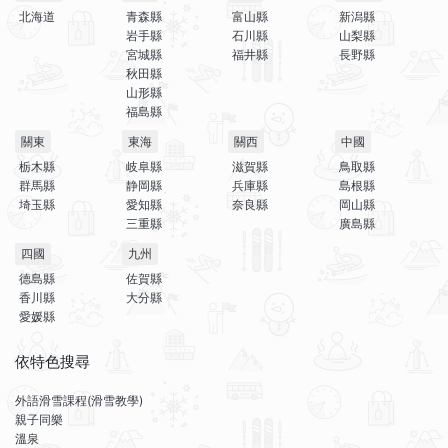
北海道
青森縣
富山縣
新潟縣
岩手縣
石川縣
山梨縣
宮城縣
福井縣
長野縣
秋田縣
山形縣
福島縣
關東
東海
關西
中國
栃木縣
岐阜縣
滋賀縣
鳥取縣
群馬縣
静岡縣
兵庫縣
島根縣
埼玉縣
愛知縣
奈良縣
岡山縣
三重縣
廣島縣
四國
九州
德島縣
佐賀縣
香川縣
大分縣
愛媛縣
依特色搜尋
外語滑雪課程(滑雪教學)
親子同樂
溫泉