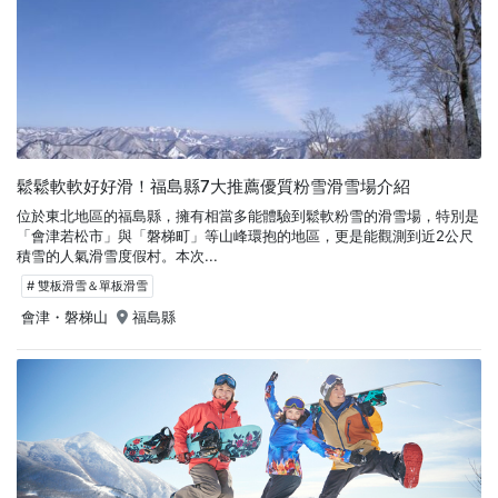
鬆鬆軟軟好好滑！福島縣7大推薦優質粉雪滑雪場介紹
位於東北地區的福島縣，擁有相當多能體驗到鬆軟粉雪的滑雪場，特別是
「會津若松市」與「磐梯町」等山峰環抱的地區，更是能觀測到近2公尺
積雪的人氣滑雪度假村。本次...
# 雙板滑雪＆單板滑雪
會津・磐梯山
福島縣