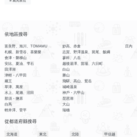
# 观光景点
依地區搜尋
富良野、旭川、TOMAMU
妙高、赤倉
庄內
札幌、新雪谷、喜樂樂
志賀、野澤溫泉、斑尾、飯綱
會津・磐梯山
蓼科、八岳
安比、夏油、雫石
越後湯澤、苗場、六日町
田澤湖
白山
津輕・八甲田
勝山
藏王
飛驒、高山、鷲岳
草津、萬座
城崎溫泉
水上、尾瀨、沼田
神戶・六甲山
那須・鹽原
琵琶湖
白馬
大山
輕井澤、菅平
瑞穗
從都道府縣搜尋
北海道
東北
北陸
甲信越