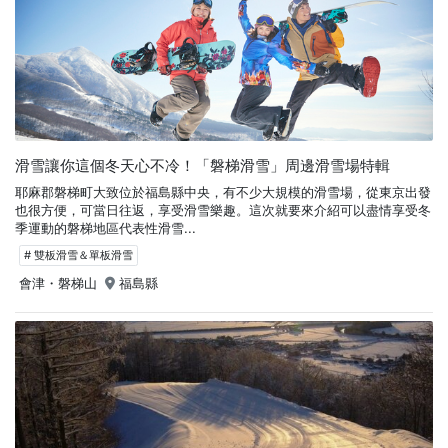
滑雪讓你這個冬天心不冷！「磐梯滑雪」周邊滑雪場特輯
耶麻郡磐梯町大致位於福島縣中央，有不少大規模的滑雪場，從東京出發
也很方便，可當日往返，享受滑雪樂趣。這次就要來介紹可以盡情享受冬
季運動的磐梯地區代表性滑雪...
# 雙板滑雪＆單板滑雪
會津・磐梯山
福島縣