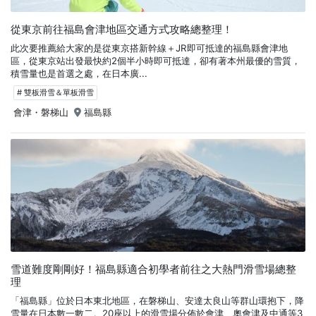
從東京前往福島會津地區交通方式攻略總整理！
此次要推薦給大家的是從東京搭新幹線＋JR即可抵達的福島縣會津地
區，從東京站出發最快約2個半小時即可抵達，卻有著本州最優的雪質，
積雪量也是首選之處，在日本廣...
# 雙板滑雪＆單板滑雪
會津・磐梯山
福島縣
雪道難度剛剛好！福島縣適合初學者前往之大熱門滑雪場總整
理
「福島縣」位於日本東北地區，在磐梯山、安達太良山等群山環抱下，降
雪量在日本數一數二。20座以上的滑雪場分佈於會津、奧會津及中通等3