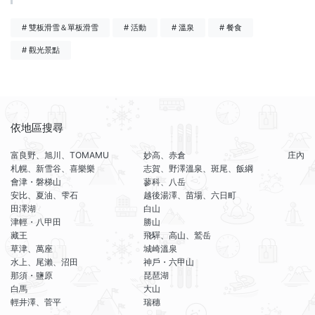
# 雙板滑雪＆單板滑雪
# 活動
# 溫泉
# 餐食
# 觀光景點
依地區搜尋
富良野、旭川、TOMAMU
妙高、赤倉
庄內
札幌、新雪谷、喜樂樂
志賀、野澤溫泉、斑尾、飯綱
會津・磐梯山
蓼科、八岳
安比、夏油、雫石
越後湯澤、苗場、六日町
田澤湖
白山
津輕・八甲田
勝山
藏王
飛驒、高山、鷲岳
草津、萬座
城崎溫泉
水上、尾瀨、沼田
神戶・六甲山
那須・鹽原
琵琶湖
白馬
大山
輕井澤、菅平
瑞穗