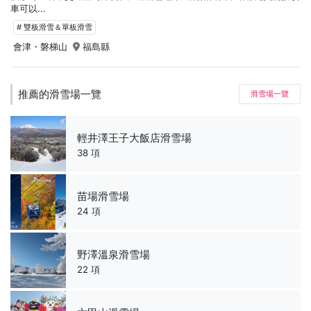
車可以...
# 雙板滑雪＆單板滑雪
會津・磐梯山
福島縣
推薦的滑雪場一覽
滑雪場一覽
輕井澤王子大飯店滑雪場
38 項
苗場滑雪場
24 項
野澤溫泉滑雪場
22 項