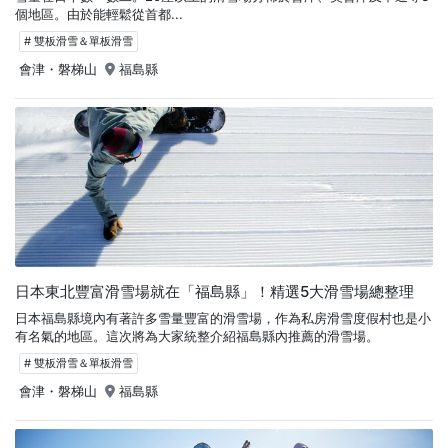
個地區。由於能輕鬆從首都...
# 雙板滑雪＆單板滑雪
會津・磐梯山
福島縣
日本東北豐富滑雪場就在「福島縣」！精選5大滑雪場總整理
日本福島縣境內有著許多雪量豐富的滑雪場，作為私房滑雪度假村也是小
有名氣的地區。這次將為大家統整介紹福島縣內推薦的滑雪場。
# 雙板滑雪＆單板滑雪
會津・磐梯山
福島縣