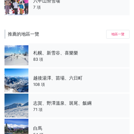
六甲山滑雪場
7 項
推薦的地區一覽
地區一覽
札幌、新雪谷、喜樂樂
83 項
越後湯澤、苗場、六日町
108 項
志賀、野澤溫泉、斑尾、飯綱
71 項
白馬