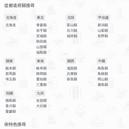
從都道府縣搜尋
北海道
東北
北陸
甲信越
北海道
青森縣
富山縣
新潟縣
岩手縣
石川縣
山梨縣
宮城縣
福井縣
長野縣
秋田縣
山形縣
福島縣
關東
東海
關西
中國
栃木縣
岐阜縣
滋賀縣
鳥取縣
群馬縣
静岡縣
兵庫縣
島根縣
埼玉縣
愛知縣
奈良縣
岡山縣
三重縣
廣島縣
四國
九州
德島縣
佐賀縣
香川縣
大分縣
愛媛縣
依特色搜尋