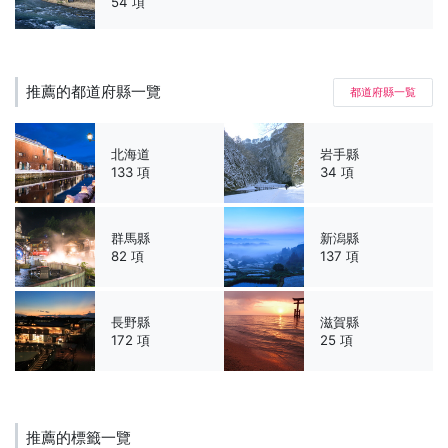
54 項
推薦的都道府縣一覽
都道府縣一覧
北海道
岩手縣
133 項
34 項
群馬縣
新潟縣
82 項
137 項
長野縣
滋賀縣
172 項
25 項
推薦的標籤一覽