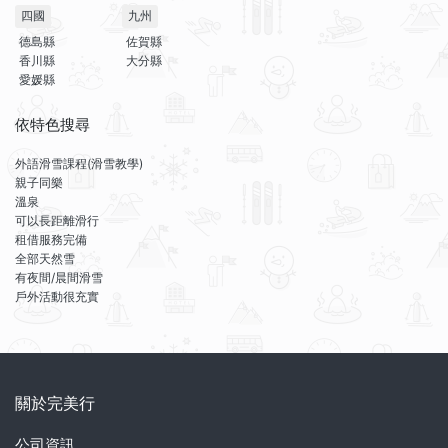
四國
九州
德島縣
佐賀縣
香川縣
大分縣
愛媛縣
依特色搜尋
外語滑雪課程(滑雪教學)
親子同樂
溫泉
可以長距離滑行
租借服務完備
全部天然雪
有夜間/晨間滑雪
戶外活動很充實
關於完美行
公司資訊