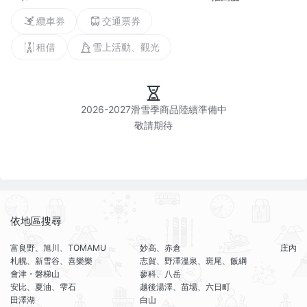
纜車券
交通票券
租借
雪上活動、觀光
2026-2027滑雪季商品陸續準備中

依地區搜尋
富良野、旭川、TOMAMU
妙高、赤倉
庄內
札幌、新雪谷、喜樂樂
志賀、野澤溫泉、斑尾、飯綱
會津・磐梯山
蓼科、八岳
安比、夏油、雫石
越後湯澤、苗場、六日町
田澤湖
白山