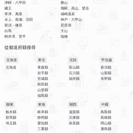
津輕・八甲田
勝山
藏王
飛驒、高山、鷲岳
草津、萬座
城崎溫泉
水上、尾瀨、沼田
神戶・六甲山
那須・鹽原
琵琶湖
白馬
大山
輕井澤、菅平
瑞穗
從都道府縣搜尋
北海道
東北
北陸
甲信越
北海道
青森縣
富山縣
新潟縣
岩手縣
石川縣
山梨縣
宮城縣
福井縣
長野縣
秋田縣
山形縣
福島縣
關東
東海
關西
中國
栃木縣
岐阜縣
滋賀縣
鳥取縣
群馬縣
静岡縣
兵庫縣
島根縣
埼玉縣
愛知縣
奈良縣
岡山縣
三重縣
廣島縣