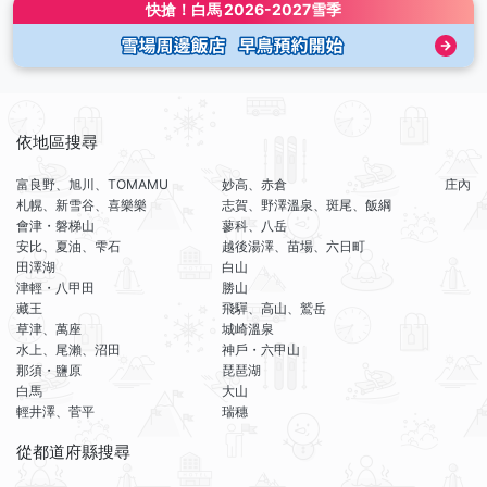
快搶！
白馬
2026-2027雪季
依地區搜尋
富良野、旭川、TOMAMU
妙高、赤倉
庄內
札幌、新雪谷、喜樂樂
志賀、野澤溫泉、斑尾、飯綱
會津・磐梯山
蓼科、八岳
安比、夏油、雫石
越後湯澤、苗場、六日町
田澤湖
白山
津輕・八甲田
勝山
藏王
飛驒、高山、鷲岳
草津、萬座
城崎溫泉
水上、尾瀨、沼田
神戶・六甲山
那須・鹽原
琵琶湖
白馬
大山
輕井澤、菅平
瑞穗
從都道府縣搜尋