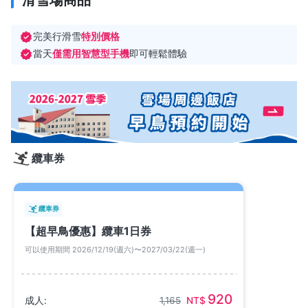
滑雪場商品
完美行滑雪
特別價格
當天
僅需用智慧型手機
即可輕鬆體驗
纜車券
纜車券
【超早鳥優惠】纜車1日券
可以使用期間 2026/12/19(週六)〜2027/03/22(週一)
920
成人:
1,165
NT$