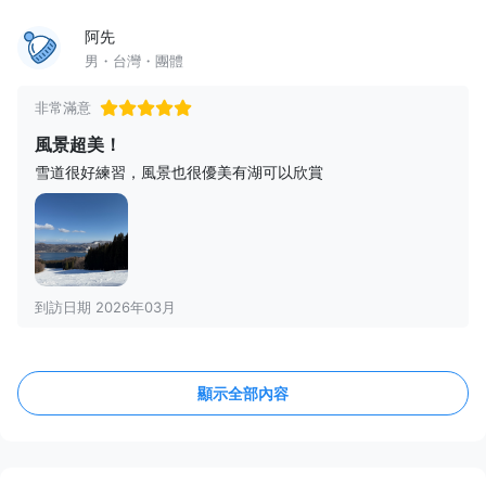
阿先
男・台灣・團體
非常滿意
風景超美！
雪道很好練習，風景也很優美有湖可以欣賞
到訪日期 2026年03月
顯示全部內容