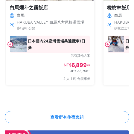
白馬煙斗之霧飯店
橡樹林飯店
白馬
白馬
HAKUBA VALLEY 白馬八方尾根滑雪場
HAKUBA 
步行約5分鐘
接駁巴士10
日本國內24座滑雪場共通纜車1日
日本
券
券
另有其他方案
6,899~
NT$
JPY 33,758~
2 人 1 晚 含纜車券
查看所有住宿套組