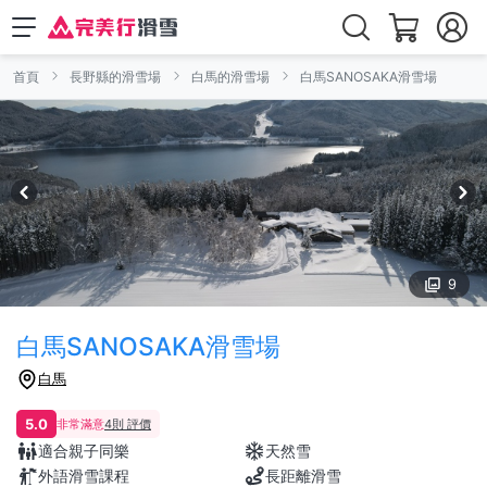
首頁
長野縣的滑雪場
白馬的滑雪場
白馬SANOSAKA滑雪場
9
白馬SANOSAKA滑雪場
白馬
5.0
非常滿意
4則 評價
適合親子同樂
天然雪
外語滑雪課程
長距離滑雪