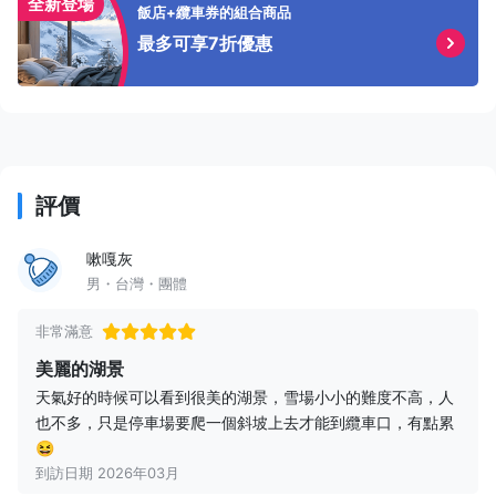
全新登場
飯店+纜車券的組合商品
最多可享7折優惠
評價
嗽嘎灰
男・台灣・團體
非常滿意
美麗的湖景
天氣好的時候可以看到很美的湖景，雪場小小的難度不高，人
也不多，只是停車場要爬一個斜坡上去才能到纜車口，有點累
😆
到訪日期 2026年03月