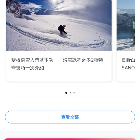
雙板滑雪入門基本功——滑雪課程必學2種轉
長野白
彎技巧一次介紹
SANO
查看全部