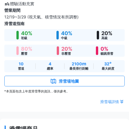
體驗活動充實
營業期間
12/19~3/29 (視天氣、積雪情況有所調整)
滑雪道指南
40%
40%
20%
初級
中級
高級
80%
20%
0%
壓雪
非壓雪
貓跳滑雪
m
°
10
4
2100
32
雪道
纜車
最長滑行距離
最大斜度
滑雪場地圖
*本頁面包含上年度滑雪季的資訊，僅供參考。
滑雪場詳情