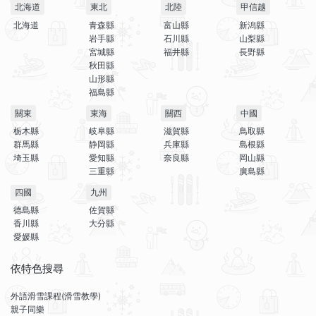
北海道
東北
北陸
甲信越
北海道
青森縣
富山縣
新潟縣
岩手縣
石川縣
山梨縣
宮城縣
福井縣
長野縣
秋田縣
山形縣
福島縣
關東
東海
關西
中國
栃木縣
岐阜縣
滋賀縣
鳥取縣
群馬縣
静岡縣
兵庫縣
島根縣
埼玉縣
愛知縣
奈良縣
岡山縣
三重縣
廣島縣
四國
九州
德島縣
佐賀縣
香川縣
大分縣
愛媛縣
依特色搜尋
外語滑雪課程(滑雪教學)
親子同樂